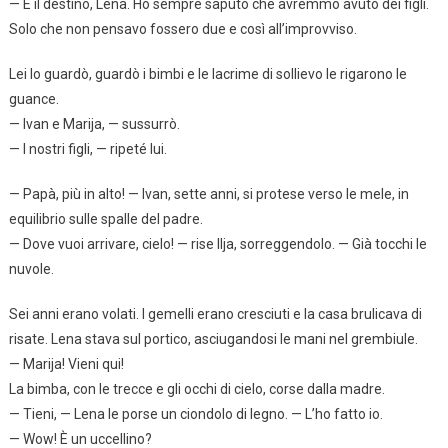
— È il destino, Lena. Ho sempre saputo che avremmo avuto dei figli.
Solo che non pensavo fossero due e così all’improvviso.
Lei lo guardò, guardò i bimbi e le lacrime di sollievo le rigarono le
guance.
— Ivan e Marija, — sussurrò.
— I nostri figli, — ripeté lui.
— Papà, più in alto! — Ivan, sette anni, si protese verso le mele, in
equilibrio sulle spalle del padre.
— Dove vuoi arrivare, cielo! — rise Ilja, sorreggendolo. — Già tocchi le
nuvole.
Sei anni erano volati. I gemelli erano cresciuti e la casa brulicava di
risate. Lena stava sul portico, asciugandosi le mani nel grembiule.
— Marija! Vieni qui!
La bimba, con le trecce e gli occhi di cielo, corse dalla madre.
— Tieni, — Lena le porse un ciondolo di legno. — L’ho fatto io.
— Wow! È un uccellino?