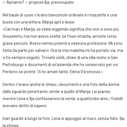
— Apriamo? — propose Ilja, preoccupato.
Nel baule di cuoio c’erano banconote ordinate in mazzette e una
busta con una lettera. Marija aprì e lesse:
«Cari Ivan e Marija, se state leggendo significa che non ci sono più.
Scusatemi, ma non avevo scelta: se fossi rimasta, avreste corso
grave pericolo. Avevo nemici potenti e nessuna protezione. Mi sono
fatta da parte per salvarvi. Ora la mia malattia mi ha portato via, ma
vi ho sempre seguito. Trovate soldi, chiavi di una villa vicino a San
Pietroburgo e documenti di un’azienda che ho conservato per voi.
Perdono se potete. Vi ho amati tanto. Elena Voroncova.»
Dentro c’erano anche le chiavi, i documenti e una foto della donna
dallo sguardo penetrante, simile a quello di Marija. Lei pianse,
mentre Lena e Ilja confessarono la verità: a quattordici anni, i fratelli
avevano diritto di sapere.
Ivan guardò a lungo la foto. Lena si appoggiò al muro, senza fiato. Ilja
la strinse.