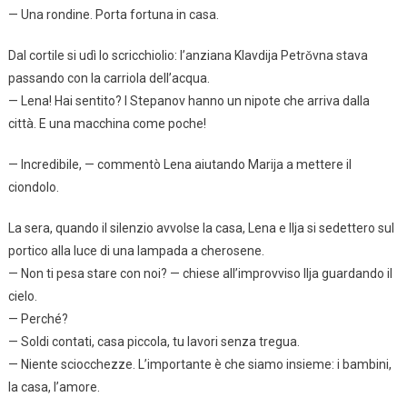
— Una rondine. Porta fortuna in casa.
Dal cortile si udì lo scricchiolio: l’anziana Klavdija Petrǒvna stava
passando con la carriola dell’acqua.
— Lena! Hai sentito? I Stepanov hanno un nipote che arriva dalla
città. E una macchina come poche!
— Incredibile, — commentò Lena aiutando Marija a mettere il
ciondolo.
La sera, quando il silenzio avvolse la casa, Lena e Ilja si sedettero sul
portico alla luce di una lampada a cherosene.
— Non ti pesa stare con noi? — chiese all’improvviso Ilja guardando il
cielo.
— Perché?
— Soldi contati, casa piccola, tu lavori senza tregua.
— Niente sciocchezze. L’importante è che siamo insieme: i bambini,
la casa, l’amore.