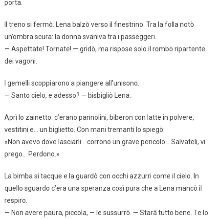
porta.
Il treno si fermò. Lena balzò verso il finestrino. Tra la folla notò
un’ombra scura: la donna svaniva tra i passeggeri.
— Aspettate! Tornate! — gridò, ma rispose solo il rombo ripartente
dei vagoni.
I gemelli scoppiarono a piangere all’unisono.
— Santo cielo, e adesso? — bisbigliò Lena.
Aprì lo zainetto: c’erano pannolini, biberon con latte in polvere,
vestitini e… un biglietto. Con mani tremanti lo spiegò:
«Non avevo dove lasciarli… corrono un grave pericolo… Salvateli, vi
prego… Perdono.»
La bimba si tacque e la guardò con occhi azzurri come il cielo. In
quello sguardo c’era una speranza così pura che a Lena mancò il
respiro.
— Non avere paura, piccola, — le sussurrò. — Starà tutto bene. Te lo