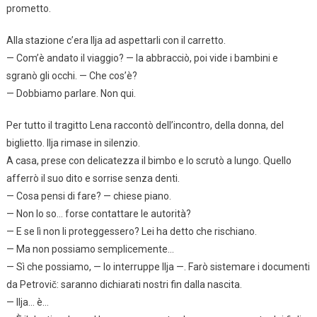
prometto.
Alla stazione c’era Ilja ad aspettarli con il carretto.
— Com’è andato il viaggio? — la abbracciò, poi vide i bambini e
sgranò gli occhi. — Che cos’è?
— Dobbiamo parlare. Non qui.
Per tutto il tragitto Lena raccontò dell’incontro, della donna, del
biglietto. Ilja rimase in silenzio.
A casa, prese con delicatezza il bimbo e lo scrutò a lungo. Quello
afferrò il suo dito e sorrise senza denti.
— Cosa pensi di fare? — chiese piano.
— Non lo so… forse contattare le autorità?
— E se lì non li proteggessero? Lei ha detto che rischiano.
— Ma non possiamo semplicemente…
— Sì che possiamo, — lo interruppe Ilja —. Farò sistemare i documenti
da Petrovič: saranno dichiarati nostri fin dalla nascita.
— Ilja… è…