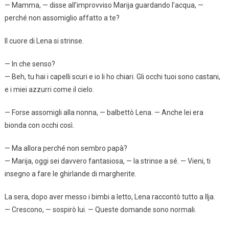
— Mamma, — disse all’improvviso Marija guardando l’acqua, —
perché non assomiglio affatto a te?
Il cuore di Lena si strinse.
— In che senso?
— Beh, tu hai i capelli scuri e io li ho chiari. Gli occhi tuoi sono castani,
e i miei azzurri come il cielo.
— Forse assomigli alla nonna, — balbettò Lena. — Anche lei era
bionda con occhi così.
— Ma allora perché non sembro papà?
— Marija, oggi sei davvero fantasiosa, — la strinse a sé. — Vieni, ti
insegno a fare le ghirlande di margherite.
La sera, dopo aver messo i bimbi a letto, Lena raccontò tutto a Ilja.
— Crescono, — sospirò lui. — Queste domande sono normali.