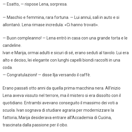
— Esatto, — rispose Lena, sorpresa.
— Maschio e femmina, rara fortuna. — Lui annuì, salì in auto e si
allontanò. Lena rimase incredula: «Ci hanno trovati».
— Buon compleanno! — Lena entrò in casa con una grande torta e le
candeline.
Ivan e Marija, ormai adulti e sicuri di sé, erano seduti al tavolo. Lui era
alto e deciso, lei elegante con lunghi capelli biondi raccolti in una
coda.
— Congratulazioni! — disse Ilja versando il caffè.
Erano passati otto anni da quella prima macchina nera. All’inizio
Lena aveva vissuto nel terrore, ma il mistero si era dissolto con il
quotidiano. Entrambi avevano conseguito il massimo dei voti a
scuola. Ivan sognava di studiare agraria per modernizzare la
fattoria; Marija desiderava entrare all’Accademia di Cucina,
trascinata dalla passione per il cibo.