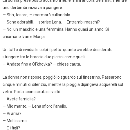
La donna prese posto accanto a lei, le mani ancora tremanti, mentre
uno dei bimbi iniziava a piangere.
— Shh, tesoro, — mormorò cullandolo.
— Sono adorabili, — sorrise Lena. — Entrambi maschi?
— No, un maschio e una femmina. Hanno quasi un anno. Si
chiamano Ivan e Marija.
Un tuffo di invidia le colpì il petto: quanto avrebbe desiderato
stringere tra le braccia due piccini come quelli.
— Andate fino a Ol’khovka? — chiese cauta.
La donna non rispose, poggiò lo sguardo sul finestrino. Passarono
cinque minuti di silenzio, mentre la pioggia dipingeva acquerelli sul
vetro. Poi la sconosciuta si voltò:
— Avete famiglia?
— Mio marito, — Lena sfiorò l’anello.
— Vi ama?
— Moltissimo.
— E i figli?