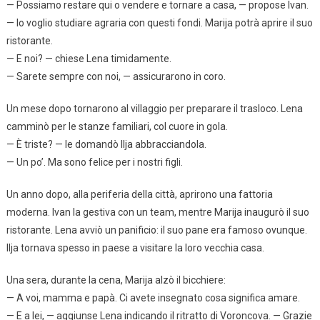
— Possiamo restare qui o vendere e tornare a casa, — propose Ivan.
— Io voglio studiare agraria con questi fondi. Marija potrà aprire il suo
ristorante.
— E noi? — chiese Lena timidamente.
— Sarete sempre con noi, — assicurarono in coro.
Un mese dopo tornarono al villaggio per preparare il trasloco. Lena
camminò per le stanze familiari, col cuore in gola.
— È triste? — le domandò Ilja abbracciandola.
— Un po’. Ma sono felice per i nostri figli.
Un anno dopo, alla periferia della città, aprirono una fattoria
moderna. Ivan la gestiva con un team, mentre Marija inaugurò il suo
ristorante. Lena avviò un panificio: il suo pane era famoso ovunque.
Ilja tornava spesso in paese a visitare la loro vecchia casa.
Una sera, durante la cena, Marija alzò il bicchiere:
— A voi, mamma e papà. Ci avete insegnato cosa significa amare.
— E a lei, — aggiunse Lena indicando il ritratto di Voroncova. — Grazie