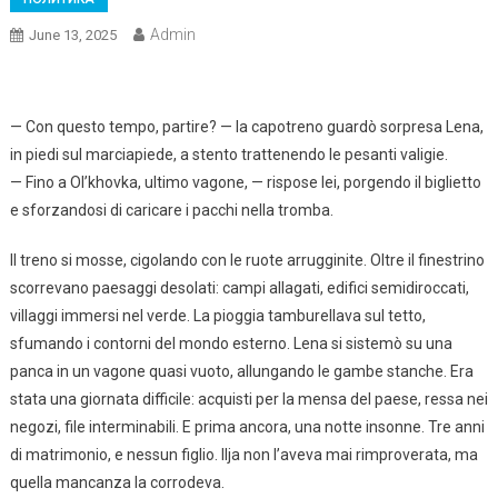
Admin
June 13, 2025
— Con questo tempo, partire? — la capotreno guardò sorpresa Lena,
in piedi sul marciapiede, a stento trattenendo le pesanti valigie.
— Fino a Ol’khovka, ultimo vagone, — rispose lei, porgendo il biglietto
e sforzandosi di caricare i pacchi nella tromba.
Il treno si mosse, cigolando con le ruote arrugginite. Oltre il finestrino
scorrevano paesaggi desolati: campi allagati, edifici semidiroccati,
villaggi immersi nel verde. La pioggia tamburellava sul tetto,
sfumando i contorni del mondo esterno. Lena si sistemò su una
panca in un vagone quasi vuoto, allungando le gambe stanche. Era
stata una giornata difficile: acquisti per la mensa del paese, ressa nei
negozi, file interminabili. E prima ancora, una notte insonne. Tre anni
di matrimonio, e nessun figlio. Ilja non l’aveva mai rimproverata, ma
quella mancanza la corrodeva.