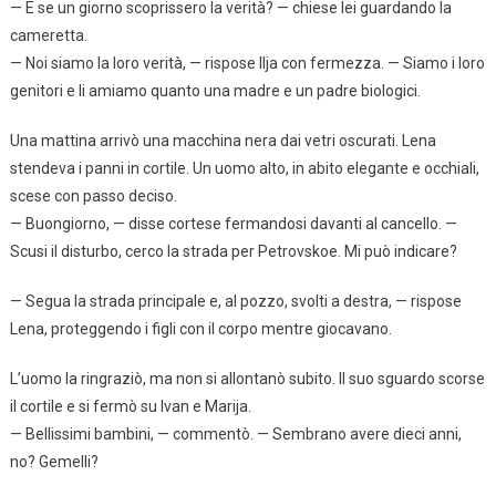
— E se un giorno scoprissero la verità? — chiese lei guardando la
cameretta.
— Noi siamo la loro verità, — rispose Ilja con fermezza. — Siamo i loro
genitori e li amiamo quanto una madre e un padre biologici.
Una mattina arrivò una macchina nera dai vetri oscurati. Lena
stendeva i panni in cortile. Un uomo alto, in abito elegante e occhiali,
scese con passo deciso.
— Buongiorno, — disse cortese fermandosi davanti al cancello. —
Scusi il disturbo, cerco la strada per Petrovskoe. Mi può indicare?
— Segua la strada principale e, al pozzo, svolti a destra, — rispose
Lena, proteggendo i figli con il corpo mentre giocavano.
L’uomo la ringraziò, ma non si allontanò subito. Il suo sguardo scorse
il cortile e si fermò su Ivan e Marija.
— Bellissimi bambini, — commentò. — Sembrano avere dieci anni,
no? Gemelli?