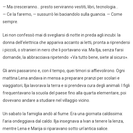
— Ma cresceranno… presto serviranno vestiti, libri, tecnologia…
— Ce la faremo, — sussurrò lei baciandolo sulla guancia. — Come
sempre.
Lei non confessò mai di svegliarsi di notte in preda agli incubi: la
donna dell’elettrica che appariva accanto ai letti, pronta a riprendersi
i piccoli, o stranieri in nero che li portavano via. Ma Ilja, senza farsi
domande, la abbracciava ripetendo: «Va tutto bene, siete al sicuro».
Gli anni passarono e, con il tempo, quei timori si affievolirono. Ogni
mattina Lena andava in mensa a preparare pranzi per scolari e
viaggiatori; Ilja lavorava la terra e si prendeva cura degli animali. I figli
frequentavano la scuola del paese fino alla quarta elementare, poi
dovevano andare a studiare nel villaggio vicino.
Un sabato la famiglia andò al fiume. Era una giornata caldissima:
l’aria ondeggiava dal caldo. Ilja insegnava a Ivan a tenere la lenza,
mentre Lena e Marija si riparavano sotto un’antica salice.