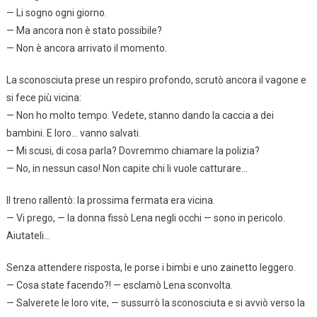
— Li sogno ogni giorno.
— Ma ancora non è stato possibile?
— Non è ancora arrivato il momento.
La sconosciuta prese un respiro profondo, scrutò ancora il vagone e
si fece più vicina:
— Non ho molto tempo. Vedete, stanno dando la caccia a dei
bambini. E loro… vanno salvati.
— Mi scusi, di cosa parla? Dovremmo chiamare la polizia?
— No, in nessun caso! Non capite chi li vuole catturare…
Il treno rallentò: la prossima fermata era vicina.
— Vi prego, — la donna fissò Lena negli occhi — sono in pericolo.
Aiutateli…
Senza attendere risposta, le porse i bimbi e uno zainetto leggero.
— Cosa state facendo?! — esclamò Lena sconvolta.
— Salverete le loro vite, — sussurrò la sconosciuta e si avviò verso la