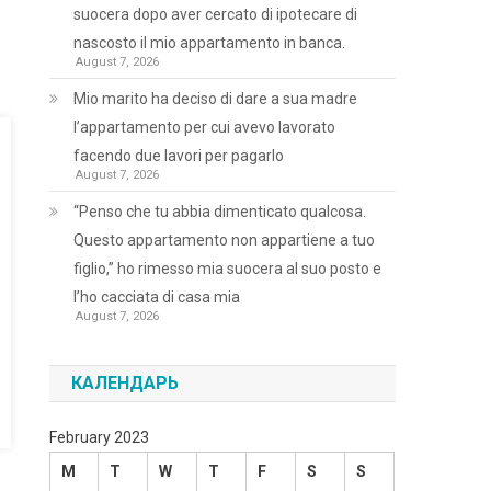
suocera dopo aver cercato di ipotecare di
nascosto il mio appartamento in banca.
August 7, 2026
Mio marito ha deciso di dare a sua madre
l’appartamento per cui avevo lavorato
facendo due lavori per pagarlo
August 7, 2026
“Penso che tu abbia dimenticato qualcosa.
Questo appartamento non appartiene a tuo
figlio,” ho rimesso mia suocera al suo posto e
l’ho cacciata di casa mia
August 7, 2026
КАЛЕНДАРЬ
February 2023
M
T
W
T
F
S
S