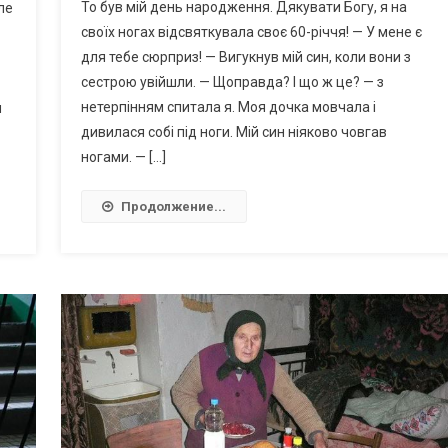
То був мій день народження. Дякувати Богу, я на
ле
своїх ногах відсвяткувала своє 60-річчя! — У мене є
для тебе сюрприз! — Вигукнув мій син, коли вони з
сестрою увійшли. — Щоправда? І що ж це? — з
нетерпінням спитала я. Моя дочка мовчала і
м
дивилася собі під ноги. Мій син ніяково човгав
ногами. — […]
Продолжение...