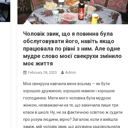
Чоловік звик, що я повинна була
обслуговувати його, навіть якщо
працювала по рівні з ним. Але одне
мудре слово моєї свекрухи змінило
моє життя
February 28, 2023
Admin
Моя свекруха навчила мене всьому — як бути
хорошою дружиною, хорошою мамою і хорошою
господинею. Мати мого чоловіка була мудрою
жінкою, незважаючи на те, що закінчила лише три
класи в школі. Ну, не за фактичною освітою ж судити
про розум людини, вірно? Загалом, коли я вийшла
заміж, мій чоловік звик, що дружина задовольняла