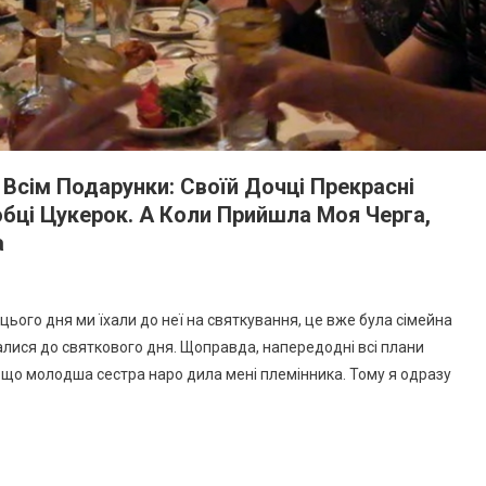
Всім Подарунки: Своїй Дочці Прекрасні
бці Цукерок. А Коли Прийшла Моя Черга,
а
ього дня ми їхали до неї на святкування, це вже була сімейна
увалися до святкового дня. Щоправда, напередодні всі плани
, що молодша сестра наро дила мені племінника. Тому я одразу