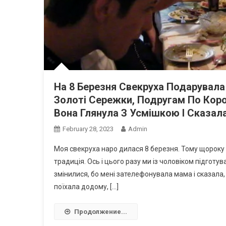
На 8 Березня Свекруха Подарувала 
Золоті Сережки, Подругам По Коро
Вона Глянула З Усмішкою І Сказал
February 28, 2023
Admin
Моя свекруха наро дилася 8 березня. Тому щороку ц
традиція. Ось і цього разу ми із чоловіком підгот
змінилися, бо мені зателефонувала мама і сказала
поїхала додому, […]
Продолжение...