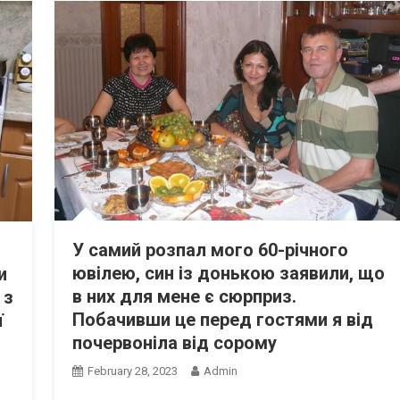
У самий розпал мого 60-річного
ювілею, син із донькою заявили, що
и
в них для мене є сюрприз.
 з
Побачивши це перед гостями я від
ї
почервоніла від сорому
February 28, 2023
Admin