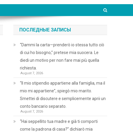
ПОСЛЕДНЫЕ ЗАПИСЫ
“Dammi la carta—prenderò io stessa tutto ciò
di cui ho bisogno,” pretese mia suocera. Le
diedi un motivo per non fare mai più quella
richiesta.
August 7, 2026
“Il mio stipendio appartiene alla famiglia, ma il
mio mi appartiene”, spiegò mio marito.
Smettei di discutere e semplicemente aprii un
conto bancario separato.
August 7, 2026
“Hai seppellito tua madre e già ti comporti
come la padrona di casa?” dichiarò mia