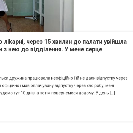
о ліkарні, через 15 хвилин до палати увійшла
 з нею до відділення. У мене серце
ільки дружина працювала неофіційно і їй не дали відпустку через
в офіційно і мав оплачувану відпустку через хво робу, мені
удемо тут 10 днів, а потім повернемося додому. У день […]