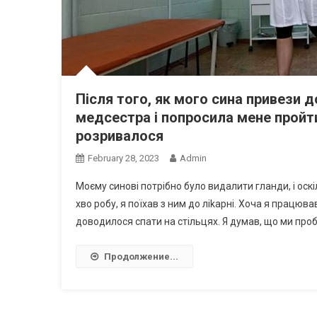
Після того, як мого сина привези д
медсестра і попросила мене пройти
розривалося
February 28, 2023
Admin
Моєму синові потрібно було видалити гланди, і оск
хво робу, я поїхав з ним до ліkарні. Хоча я працюва
доводилося спати на стільцях. Я думав, що ми проб
Продолжение...