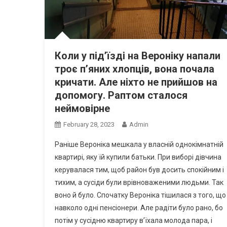
Коли у під’їзді на Вероніку напали
троє п’яних хлопців, вона почала
кричати. Але ніхто не прийшов на
допомогу. Раптом сталося
неймовірне
February 28, 2023
Admin
Раніше Вероніка мешкала у власній однокімнатній
квартирі, яку їй купили батьки. При виборі дівчина
керувалася тим, щоб район був досить спокійним і
тихим, а сусіди були врівноваженими людьми. Так
воно й було. Спочатку Вероніка тішилася з того, що
навколо одні пенсіонери. Але радіти було рано, бо
потім у сусідню квартиру в’їхала молода пара, і