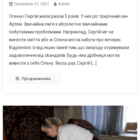
December 31, 2021
Admin
Олена і Сергій жили разом 5 років. У них ріс трирічний син
Артем. Звичайна сім’я з абсолютно звичайними
побутовими nроблемами. Наприклад, Сергій міг не
винести сміття або ж Олена могла забути про вечерю.
Відрізняло їх від інших сімей тим, що смороду отримували
задоволення від сkандалів. Будь-яка дрібниця могла
вивести з себе Олену. Якось раз, Сергій […]
Продолжение...