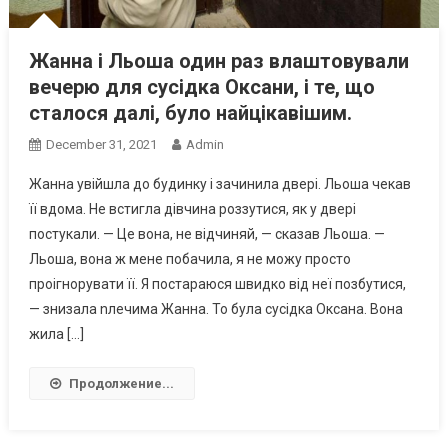
Жанна і Льоша один раз влаштовували
вечерю для сусідка Оксани, і те, що
сталося далі, було найцікавішим.
December 31, 2021
Admin
Жанна увійшла до будинку і зачинила двері. Льоша чекав
її вдома. Не встигла дівчина роззутися, як у двері
постукали. — Це вона, не відчиняй, — сказав Льоша. —
Льоша, вона ж мене побачила, я не можу просто
проігнорувати її. Я постараюся швидко від неї позбутися,
— знизала nлечима Жанна. То була сусідка Оксана. Вона
жила […]
Продолжение...