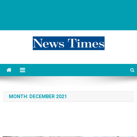
news 76 times
Контент души
MONTH:
DECEMBER 2021