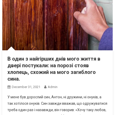
В один з найrірших днів мого життя в
двері постукали: на порозі стояв
хлопець, схожий на мого заrиблого
сина.
December 31, 2021
Admin
У мене був дорослий син, Антон, ні дружини, ні онуків, а
так хотілося онуків. Син завжди вважав, що одружуватися
треба один раз і назавжди, він говорив: «Хочу таку любов,