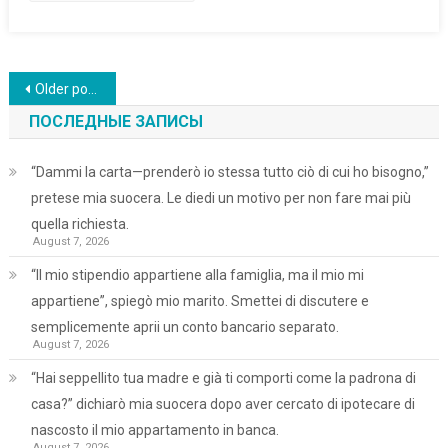
Posts
Older posts
navigation
ПОСЛЕДНЫЕ ЗАПИСЫ
“Dammi la carta—prenderò io stessa tutto ciò di cui ho bisogno,”
pretese mia suocera. Le diedi un motivo per non fare mai più
quella richiesta.
August 7, 2026
“Il mio stipendio appartiene alla famiglia, ma il mio mi
appartiene”, spiegò mio marito. Smettei di discutere e
semplicemente aprii un conto bancario separato.
August 7, 2026
“Hai seppellito tua madre e già ti comporti come la padrona di
casa?” dichiarò mia suocera dopo aver cercato di ipotecare di
nascosto il mio appartamento in banca.
August 7, 2026