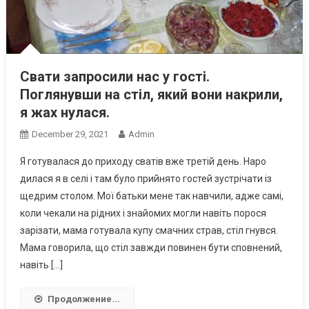
Свати запросили нас у гості.
Поглянувши на стіл, який вони накрили,
я жах нулася.
December 29, 2021
Admin
Я готувалася до приходу сватів вже третій день. Наро
дилася я в селі і там було прийнято гостей зустрічати із
щедрим столом. Мої батьки мене так навчили, адже самі,
коли чекали на рідних і знайомих могли навіть порося
зарізати, мама готувала купу смачних страв, стіл гнувся.
Мама говорила, що стіл завжди повинен бути сповнений,
навіть […]
Продолжение...