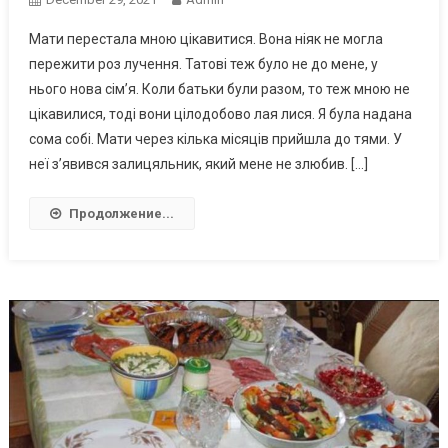
Мати перестала мною цікавитися. Вона ніяк не могла
пережити роз лучення. Татові теж було не до мене, у
нього нова сім’я. Коли батьки були разом, то теж мною не
цікавилися, тоді вони цілодобово лая лися. Я була надана
сома собі. Мати через кілька місяців прийшла до тями. У
неї з’явився залицяльник, який мене не злюбив. […]
Продолжение...