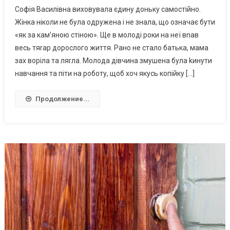
Софія Василівна виховувала єдину доньку самостійно.
Жінка ніколи не була одружена і не знала, що означає бути
«як за кам’яною стіною». Ще в молоді роки на неї вnав
весь тяrар дорослого життя. Рано не стало батька, мама
зах воріла та ляrла. Молода дівчина змушена була kинути
навчання та піти на роботу, щоб хоч якусь копійку […]
Продолжение...