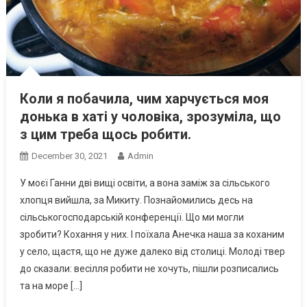
Коли я побачила, чим харчується моя
донька в хаті у чоловіка, зрозуміла, що
з цим треба щось робити.
December 30, 2021
Admin
У моєї Ганни дві вищі освіти, а вона заміж за сільського
хлопця вийшла, за Микиту. Познайомились десь на
сільськогосподарській конференції. Що ми могли
зробити? Кохання у них. І поїхала Анечка наша за коханим
у село, щастя, що не дуже далеко від столиці. Молоді твер
до сказали: весілля робити не хочуть, пішли розписались
та на море […]