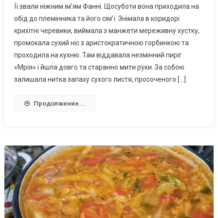
Її звали ніжним ім’ям Фанні. Щосуботи вона приходила на
обід до племінника та його сім’ї. Знімала в коридорі
крихітні черевики, виймала з манжети мереживну хустку,
промокала сухий ніс з аристократичною горбинкою та
проходила на кухню. Там віддавала незмінний пиріг
«Мрія» і йшла довго та старанно мити руки. За собою
залишала нитка запаху сухого листя, просоченого […]
Продолжение...