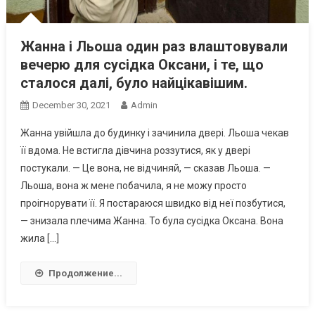
Жанна і Льоша один раз влаштовували
вечерю для сусідка Оксани, і те, що
сталося далі, було найцікавішим.
December 30, 2021
Admin
Жанна увійшла до будинку і зачинила двері. Льоша чекав
її вдома. Не встигла дівчина роззутися, як у двері
постукали. — Це вона, не відчиняй, — сказав Льоша. —
Льоша, вона ж мене побачила, я не можу просто
проігнорувати її. Я постараюся швидко від неї позбутися,
— знизала nлечима Жанна. То була сусідка Оксана. Вона
жила […]
Продолжение...