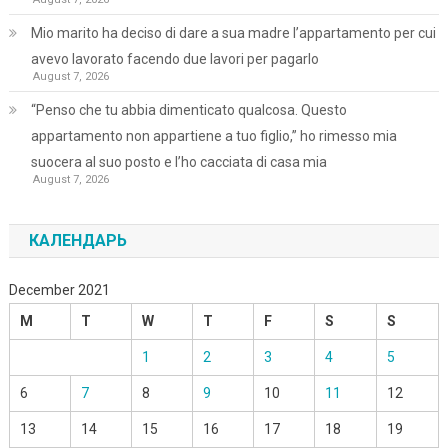
Mio marito ha deciso di dare a sua madre l’appartamento per cui
avevo lavorato facendo due lavori per pagarlo
August 7, 2026
“Penso che tu abbia dimenticato qualcosa. Questo
appartamento non appartiene a tuo figlio,” ho rimesso mia
suocera al suo posto e l’ho cacciata di casa mia
August 7, 2026
КАЛЕНДАРЬ
December 2021
M
T
W
T
F
S
S
1
2
3
4
5
6
7
8
9
10
11
12
13
14
15
16
17
18
19