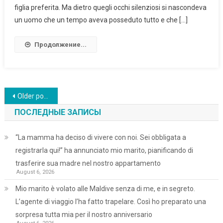
figlia preferita. Ma dietro quegli occhi silenziosi si nascondeva
un uomo che un tempo aveva posseduto tutto e che […]
Продолжение...
Posts
Older posts
navigation
ПОСЛЕДНЫЕ ЗАПИСЫ
“La mamma ha deciso di vivere con noi. Sei obbligata a
registrarla qui!” ha annunciato mio marito, pianificando di
trasferire sua madre nel nostro appartamento
August 6, 2026
Mio marito è volato alle Maldive senza di me, e in segreto.
L’agente di viaggio l’ha fatto trapelare. Così ho preparato una
sorpresa tutta mia per il nostro anniversario