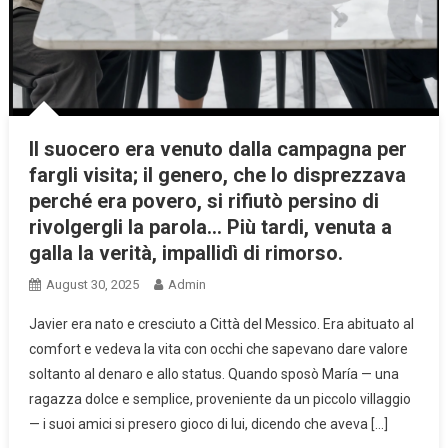
Il suocero era venuto dalla campagna per
fargli visita; il genero, che lo disprezzava
perché era povero, si rifiutò persino di
rivolgergli la parola… Più tardi, venuta a
galla la verità, impallidì di rimorso.
August 30, 2025
Admin
Javier era nato e cresciuto a Città del Messico. Era abituato al
comfort e vedeva la vita con occhi che sapevano dare valore
soltanto al denaro e allo status. Quando sposò María — una
ragazza dolce e semplice, proveniente da un piccolo villaggio
— i suoi amici si presero gioco di lui, dicendo che aveva […]