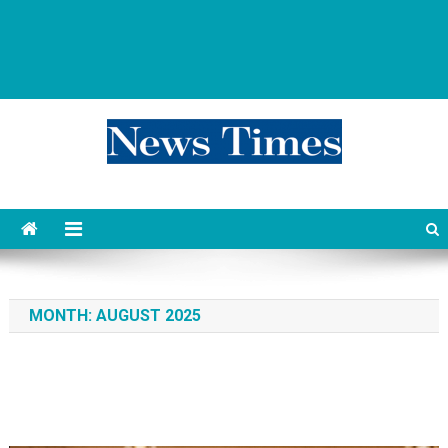
news 76 times
Контент души
MONTH:
AUGUST 2025