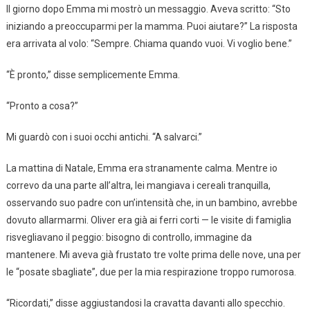
Il giorno dopo Emma mi mostrò un messaggio. Aveva scritto: “Sto
iniziando a preoccuparmi per la mamma. Puoi aiutare?” La risposta
era arrivata al volo: “Sempre. Chiama quando vuoi. Vi voglio bene.”
“È pronto,” disse semplicemente Emma.
“Pronto a cosa?”
Mi guardò con i suoi occhi antichi. “A salvarci.”
La mattina di Natale, Emma era stranamente calma. Mentre io
correvo da una parte all’altra, lei mangiava i cereali tranquilla,
osservando suo padre con un’intensità che, in un bambino, avrebbe
dovuto allarmarmi. Oliver era già ai ferri corti — le visite di famiglia
risvegliavano il peggio: bisogno di controllo, immagine da
mantenere. Mi aveva già frustato tre volte prima delle nove, una per
le “posate sbagliate”, due per la mia respirazione troppo rumorosa.
“Ricordati,” disse aggiustandosi la cravatta davanti allo specchio.