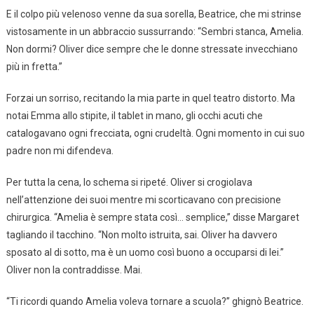
E il colpo più velenoso venne da sua sorella, Beatrice, che mi strinse
vistosamente in un abbraccio sussurrando: “Sembri stanca, Amelia.
Non dormi? Oliver dice sempre che le donne stressate invecchiano
più in fretta.”
Forzai un sorriso, recitando la mia parte in quel teatro distorto. Ma
notai Emma allo stipite, il tablet in mano, gli occhi acuti che
catalogavano ogni frecciata, ogni crudeltà. Ogni momento in cui suo
padre non mi difendeva.
Per tutta la cena, lo schema si ripeté. Oliver si crogiolava
nell’attenzione dei suoi mentre mi scorticavano con precisione
chirurgica. “Amelia è sempre stata così… semplice,” disse Margaret
tagliando il tacchino. “Non molto istruita, sai. Oliver ha davvero
sposato al di sotto, ma è un uomo così buono a occuparsi di lei.”
Oliver non la contraddisse. Mai.
“Ti ricordi quando Amelia voleva tornare a scuola?” ghignò Beatrice.