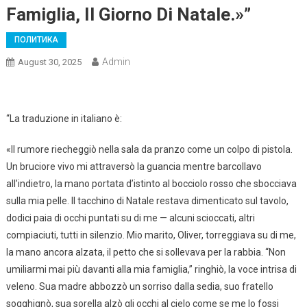
Famiglia, Il Giorno Di Natale.»”
ПОЛИТИКА
Admin
August 30, 2025
“La traduzione in italiano è:
«Il rumore riecheggiò nella sala da pranzo come un colpo di pistola.
Un bruciore vivo mi attraversò la guancia mentre barcollavo
all’indietro, la mano portata d’istinto al bocciolo rosso che sbocciava
sulla mia pelle. Il tacchino di Natale restava dimenticato sul tavolo,
dodici paia di occhi puntati su di me — alcuni scioccati, altri
compiaciuti, tutti in silenzio. Mio marito, Oliver, torreggiava su di me,
la mano ancora alzata, il petto che si sollevava per la rabbia. “Non
umiliarmi mai più davanti alla mia famiglia,” ringhiò, la voce intrisa di
veleno. Sua madre abbozzò un sorriso dalla sedia, suo fratello
sogghignò, sua sorella alzò gli occhi al cielo come se me lo fossi