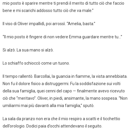
mio posto è sparire mentre ti prendi il merito di tutto ciò che faccio
bene e mi scarichi addosso tutto ciò che va male.”
Il viso di Oliver impallidì, poi arrossì. “Amelia, basta.”
“Il mio posto è fingere di non vedere Emma guardare mentre tu…”
Si alzò. La sua mano si alzò.
Lo schiaffo schioccò come un tuono.
Il tempo rallentò. Barcollai, la guancia in fiamme, la vista annebbiata.
Non fu il dolore fisico a distruggermi. Fu la soddisfazione sui volti
della sua famiglia, quei cenni del capo — finalmente avevo ricevuto
ciò che “meritavo”. Oliver, in piedi, ansimante, la mano sospesa. “Non
umiliarmi mai più davanti alla mia famiglia,” sputò.
La sala da pranzo non era che il mio respiro a scatti e il ticchettio
dell’orologio. Dodici paia d’occhi attendevano il seguito.