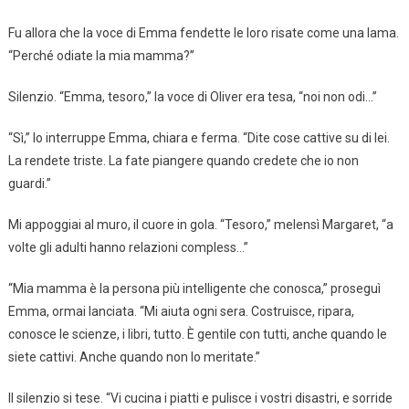
Fu allora che la voce di Emma fendette le loro risate come una lama.
“Perché odiate la mia mamma?”
Silenzio. “Emma, tesoro,” la voce di Oliver era tesa, “noi non odi…”
“Sì,” lo interruppe Emma, chiara e ferma. “Dite cose cattive su di lei.
La rendete triste. La fate piangere quando credete che io non
guardi.”
Mi appoggiai al muro, il cuore in gola. “Tesoro,” melensì Margaret, “a
volte gli adulti hanno relazioni compless…”
“Mia mamma è la persona più intelligente che conosca,” proseguì
Emma, ormai lanciata. “Mi aiuta ogni sera. Costruisce, ripara,
conosce le scienze, i libri, tutto. È gentile con tutti, anche quando le
siete cattivi. Anche quando non lo meritate.”
Il silenzio si tese. “Vi cucina i piatti e pulisce i vostri disastri, e sorride