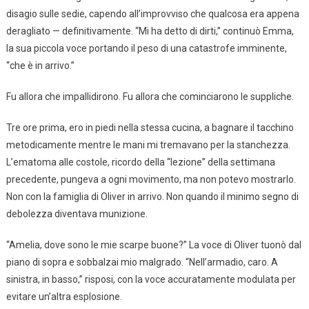
disagio sulle sedie, capendo all’improvviso che qualcosa era appena
deragliato — definitivamente. “Mi ha detto di dirti,” continuò Emma,
la sua piccola voce portando il peso di una catastrofe imminente,
“che è in arrivo.”
Fu allora che impallidirono. Fu allora che cominciarono le suppliche.
Tre ore prima, ero in piedi nella stessa cucina, a bagnare il tacchino
metodicamente mentre le mani mi tremavano per la stanchezza.
L’ematoma alle costole, ricordo della “lezione” della settimana
precedente, pungeva a ogni movimento, ma non potevo mostrarlo.
Non con la famiglia di Oliver in arrivo. Non quando il minimo segno di
debolezza diventava munizione.
“Amelia, dove sono le mie scarpe buone?” La voce di Oliver tuonò dal
piano di sopra e sobbalzai mio malgrado. “Nell’armadio, caro. A
sinistra, in basso,” risposi, con la voce accuratamente modulata per
evitare un’altra esplosione.