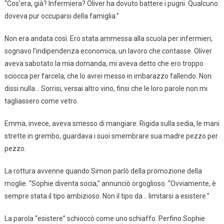
“Cos’era, già? Infermiera? Oliver ha dovuto battere i pugni. Qualcuno
doveva pur occuparsi della famiglia.”
Non era andata così. Ero stata ammessa alla scuola per infermieri,
sognavo l’indipendenza economica, un lavoro che contasse. Oliver
aveva sabotato la mia domanda, mi aveva detto che ero troppo
sciocca per farcela, che lo avrei messo in imbarazzo fallendo. Non
dissi nulla… Sorrisi, versai altro vino, finsi che le loro parole non mi
tagliassero come vetro.
Emma, invece, aveva smesso di mangiare. Rigida sulla sedia, le mani
strette in grembo, guardava i suoi smembrare sua madre pezzo per
pezzo.
La rottura avvenne quando Simon parlò della promozione della
moglie. “Sophie diventa socia,” annunciò orgoglioso. “Ovviamente, è
sempre stata il tipo ambizioso. Non il tipo da… limitarsi a esistere.”
La parola “esistere” schioccò come uno schiaffo. Perfino Sophie