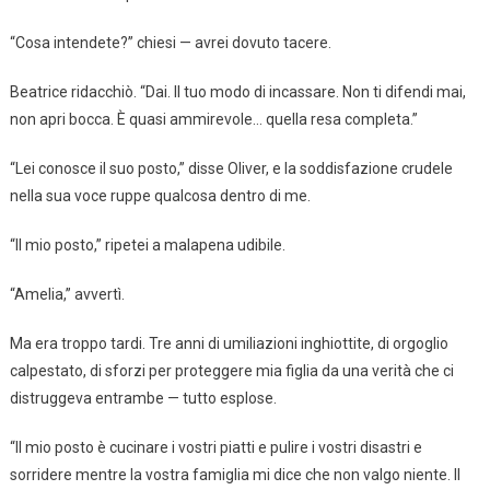
“Cosa intendete?” chiesi — avrei dovuto tacere.
Beatrice ridacchiò. “Dai. Il tuo modo di incassare. Non ti difendi mai,
non apri bocca. È quasi ammirevole… quella resa completa.”
“Lei conosce il suo posto,” disse Oliver, e la soddisfazione crudele
nella sua voce ruppe qualcosa dentro di me.
“Il mio posto,” ripetei a malapena udibile.
“Amelia,” avvertì.
Ma era troppo tardi. Tre anni di umiliazioni inghiottite, di orgoglio
calpestato, di sforzi per proteggere mia figlia da una verità che ci
distruggeva entrambe — tutto esplose.
“Il mio posto è cucinare i vostri piatti e pulire i vostri disastri e
sorridere mentre la vostra famiglia mi dice che non valgo niente. Il