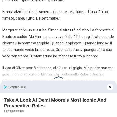
Emma alzò il tablet, lo schermo lucente nella luce soffusa. “Ti ho
filmato, papà. Tutto. Da settimane.”
Margaret ebbe un sussulto. Simon si strozzò col vino. La forchetta di
Beatrice cadde. Ma Emma non aveva finito. “Ti ho registrato quando
chiamavi la mamma stupida. Quando la spingevi. Quando lanciavi il
telecomando verso la sua testa. Quando la facevi piangere.” La sua
voce non tremò. “E stamattina ho mandato tutto al nonno.”
Il viso di Oliver passò dal rosso, al bianco, al grigio. Mio padre non era
solo il nonno adorato di Emma. Era il colonnello Robert Sinclair,
ufficiale decorato, connesso alla base, alla comunità, al sistema
giudiziario.
“Piccola…” Oliver fece un passo verso di lei, la mano alzata.
“Non oseresti,” disse Emma senza muoversi. “Perché il nonno mi ha