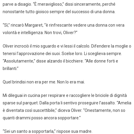
parve a disagio. “È meraviglioso,” dissi sinceramente, perché
nonostante tutto gioisco sempre del successo di una donna.
“Sì,” rincarò Margaret, “è rinfrescante vedere una donna con vera
volontà e intelligenza. Non trovi, Oliver?”
Oliver incrociò il mio sguardo e vi lessi il calcolo. Difendere la moglie o
tenersi l’approvazione dei suoi. Scelse loro. Li sceglieva sempre.
“Assolutamente,” disse alzando il bicchiere. “Alle donne forti e
brillanti.”
Quel brindisi non era per me. Non lo era mai.
Mi dileguai in cucina per respirare e raccogliere le briciole di dignità
sparse sul parquet. Dalla porta li sentivo proseguire l’assalto. “Amelia
è diventata così suscettibile,” diceva Oliver. “Onestamente, non so
quanti drammi posso ancora sopportare.”
“Sei un santo a sopportarla,” rispose sua madre.