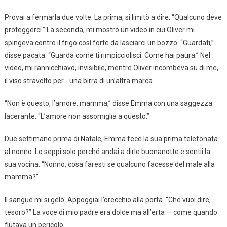
Provai a fermarla due volte. La prima, si limitò a dire: “Qualcuno deve
proteggerci.” La seconda, mi mostrò un video in cui Oliver mi
spingeva contro il frigo così forte da lasciarci un bozzo. “Guardati,”
disse pacata. “Guarda come ti rimpicciolisci. Come hai paura.” Nel
video, mi rannicchiavo, invisibile, mentre Oliver incombeva su di me,
il viso stravolto per… una birra di un’altra marca.
“Non è questo, l’amore, mamma,” disse Emma con una saggezza
lacerante. “L’amore non assomiglia a questo.”
Due settimane prima di Natale, Emma fece la sua prima telefonata
al nonno. Lo seppi solo perché andai a dirle buonanotte e sentii la
sua vocina. “Nonno, cosa faresti se qualcuno facesse del male alla
mamma?”
Il sangue mi si gelò. Appoggiai l’orecchio alla porta. “Che vuoi dire,
tesoro?” La voce di mio padre era dolce ma all’erta — come quando
fiutava un pericolo.