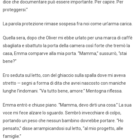
dice che documentare può essere importante. Per capire. Per
proteggersi.”
La parola protezione rimase sospesa fra noi come un’arma carica.
Quella sera, dopo che Oliver mi ebbe urlato per una marca di caffè
sbagliata e sbattuto la porta della camera così forte che tremò la
casa, Emma comparve alla mia porta. “Mamma,” sussurrò, “stai
bene?”
Ero seduta sul letto, con del ghiaccio sulla spalla dove mi aveva
stretto — segni a forma di dita che avrei nascosto con maniche
lunghe l’indomani. “Va tutto bene, amore.” Men­togna riflessa.
Emma entrò e chiuse piano. “Mamma, devo dirti una cosa.” La sua
voce mi fece alzare lo sguardo. Sembrò invecchiare di colpo,
portando un peso che nessun bambino dovrebbe portare. “Ho
pensato,” disse arrampicandosi sul letto, “al mio progetto, alle
famiglie.”