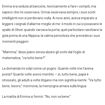
Emma era seduta al bancone, teoricamente a fare i compiti, ma
sapevo che mi osservava. Ormai osservava sempre, i suoi occhi
intelligenti non si perdevano nulla. A nove anni, aveva imparato a
leggere i segnali d’allarme meglio di me: il modo in cui si posavano le
spalle di Oliver quando varcava la porta; quel particolare raschiarsi la
gola prima di una filippica; la calma pericolosa che precedeva i suoi
momenti peggiori.
“Mamma,” disse piano senza alzare gli occhi dal foglio di
matematica, “va tutto bene?”
La domanda mi colpì come un pugno. Quante volte me l’aveva
posta? Quante volte avevo mentito — sì, tutto bene, papà è
stressato, gli adulti a volte litigano ma non significa niente. “Va tutto
bene, tesoro,” mormorai, la menzogna amara sulla lingua.
La matita di Emma si fermò. “No, non va bene.”