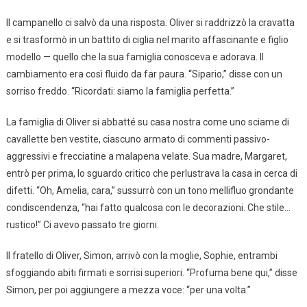
Il campanello ci salvò da una risposta. Oliver si raddrizzò la cravatta
e si trasformò in un battito di ciglia nel marito affascinante e figlio
modello — quello che la sua famiglia conosceva e adorava. Il
cambiamento era così fluido da far paura. “Sipario,” disse con un
sorriso freddo. “Ricordati: siamo la famiglia perfetta.”
La famiglia di Oliver si abbatté su casa nostra come uno sciame di
cavallette ben vestite, ciascuno armato di commenti passivo-
aggressivi e frecciatine a malapena velate. Sua madre, Margaret,
entrò per prima, lo sguardo critico che perlustrava la casa in cerca di
difetti. “Oh, Amelia, cara,” sussurrò con un tono mellifluo grondante
condiscendenza, “hai fatto qualcosa con le decorazioni. Che stile…
rustico!” Ci avevo passato tre giorni.
Il fratello di Oliver, Simon, arrivò con la moglie, Sophie, entrambi
sfoggiando abiti firmati e sorrisi superiori. “Profuma bene qui,” disse
Simon, per poi aggiungere a mezza voce: “per una volta.”