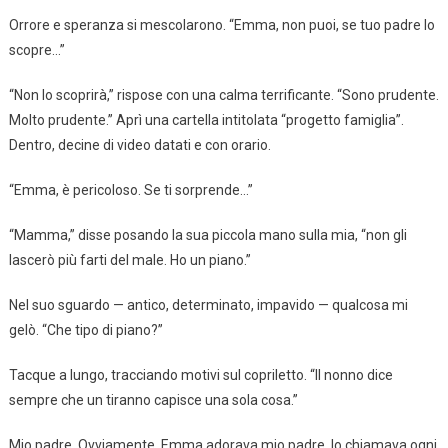
Orrore e speranza si mescolarono. “Emma, non puoi, se tuo padre lo
scopre…”
“Non lo scoprirà,” rispose con una calma terrificante. “Sono prudente.
Molto prudente.” Aprì una cartella intitolata “progetto famiglia”.
Dentro, decine di video datati e con orario.
“Emma, è pericoloso. Se ti sorprende…”
“Mamma,” disse posando la sua piccola mano sulla mia, “non gli
lascerò più farti del male. Ho un piano.”
Nel suo sguardo — antico, determinato, impavido — qualcosa mi
gelò. “Che tipo di piano?”
Tacque a lungo, tracciando motivi sul copriletto. “Il nonno dice
sempre che un tiranno capisce una sola cosa.”
Mio padre. Ovviamente. Emma adorava mio padre, lo chiamava ogni