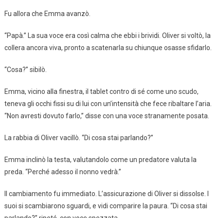
Fu allora che Emma avanzò.
“Papà.” La sua voce era così calma che ebbi i brividi. Oliver si voltò, la
collera ancora viva, pronto a scatenarla su chiunque osasse sfidarlo.
“Cosa?” sibilò.
Emma, vicino alla finestra, il tablet contro di sé come uno scudo,
teneva gli occhi fissi su di lui con un’intensità che fece ribaltare l’aria.
“Non avresti dovuto farlo,” disse con una voce stranamente posata.
La rabbia di Oliver vacillò. “Di cosa stai parlando?”
Emma inclinò la testa, valutandolo come un predatore valuta la
preda. “Perché adesso il nonno vedrà.”
Il cambiamento fu immediato. L’assicurazione di Oliver si dissolse. I
suoi si scambiarono sguardi, e vidi comparire la paura. “Di cosa stai
parlando?” ripeté, con voce spezzata.