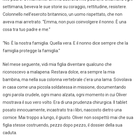
settimana, beveva le sue storie su coraggio, rettitudine, resistere.
Colonnello nell’esercito britannico, un uomo rispettato, che non
aveva mai arretrato. “Emma, non puoi coinvolgere il nonno. È una
cosa tra tuo padre e me.”
“No. È la nostra famiglia. Quella vera. E il nonno dice sempre che la
famiglia protegge la famiglia.”
Nel mese seguente, vidi mia figlia diventare qualcuno che
riconoscevo a malapena. Restava dolce, era sempre la mia
bambina, ma nella sua colonna vertebrale c’era una lama. Scivolava
in casa come una piccola soldatessa in missione, documentando
ogni parola crudele, ogni mano alzata, ogni momento in cui Oliver
mostrava il suo vero volto. Era di una prudenza chirurgica. Il tablet
posato innocuamente, incastrato tra i libri, nascosto dietro una
cornice. Mai troppo a lungo, il giusto. Oliver non sospettò mai che sua
figlia stesse costruendo, pezzo dopo pezzo, il dossier della sua
caduta.