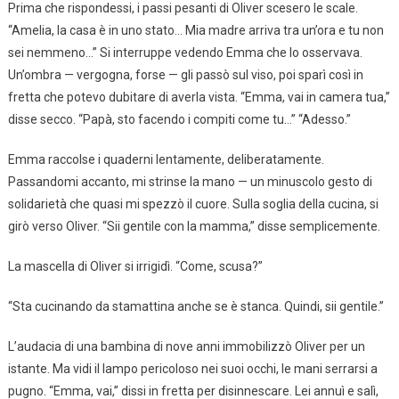
Prima che rispondessi, i passi pesanti di Oliver scesero le scale.
“Amelia, la casa è in uno stato… Mia madre arriva tra un’ora e tu non
sei nemmeno…” Si interruppe vedendo Emma che lo osservava.
Un’ombra — vergogna, forse — gli passò sul viso, poi sparì così in
fretta che potevo dubitare di averla vista. “Emma, vai in camera tua,”
disse secco. “Papà, sto facendo i compiti come tu…” “Adesso.”
Emma raccolse i quaderni lentamente, deliberatamente.
Passandomi accanto, mi strinse la mano — un minuscolo gesto di
solidarietà che quasi mi spezzò il cuore. Sulla soglia della cucina, si
girò verso Oliver. “Sii gentile con la mamma,” disse semplicemente.
La mascella di Oliver si irrigidì. “Come, scusa?”
“Sta cucinando da stamattina anche se è stanca. Quindi, sii gentile.”
L’audacia di una bambina di nove anni immobilizzò Oliver per un
istante. Ma vidi il lampo pericoloso nei suoi occhi, le mani serrarsi a
pugno. “Emma, vai,” dissi in fretta per disinnescare. Lei annuì e salì,