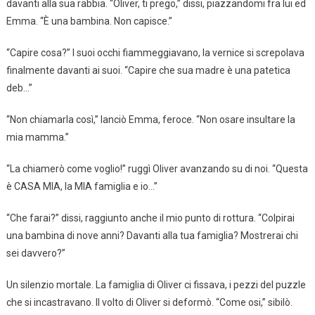
davanti alla sua rabbia. “Oliver, ti prego,” dissi, piazzandomi fra lui ed
Emma. “È una bambina. Non capisce.”
“Capire cosa?” I suoi occhi fiammeggiavano, la vernice si screpolava
finalmente davanti ai suoi. “Capire che sua madre è una patetica
deb…”
“Non chiamarla così,” lanciò Emma, feroce. “Non osare insultare la
mia mamma.”
“La chiamerò come voglio!” ruggì Oliver avanzando su di noi. “Questa
è CASA MIA, la MIA famiglia e io…”
“Che farai?” dissi, raggiunto anche il mio punto di rottura. “Colpirai
una bambina di nove anni? Davanti alla tua famiglia? Mostrerai chi
sei davvero?”
Un silenzio mortale. La famiglia di Oliver ci fissava, i pezzi del puzzle
che si incastravano. Il volto di Oliver si deformò. “Come osi,” sibilò.