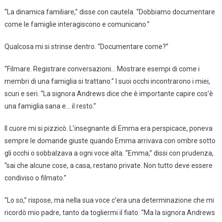
“La dinamica familiare,” disse con cautela. “Dobbiamo documentare
come le famiglie interagiscono e comunicano.”
Qualcosa mi si strinse dentro. “Documentare come?”
“Filmare. Registrare conversazioni… Mostrare esempi di come i
membri di una famiglia si trattano.” I suoi occhi incontrarono i miei,
scuri e seri. “La signora Andrews dice che è importante capire cos’è
una famiglia sana e… il resto.”
Il cuore mi si pizzicò. L’insegnante di Emma era perspicace, poneva
sempre le domande giuste quando Emma arrivava con ombre sotto
gli occhi o sobbalzava a ogni voce alta. “Emma,” dissi con prudenza,
“sai che alcune cose, a casa, restano private. Non tutto deve essere
condiviso o filmato.”
“Lo so,” rispose, ma nella sua voce c’era una determinazione che mi
ricordò mio padre, tanto da togliermi il fiato. “Ma la signora Andrews