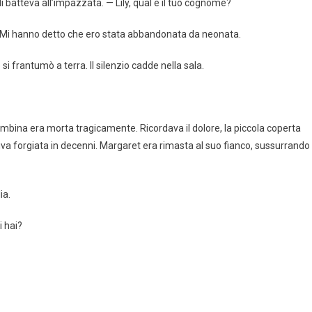
li batteva all’impazzata. — Lily, qual è il tuo cognome?
do. Mi hanno detto che ero stata abbandonata da neonata.
si frantumò a terra. Il silenzio cadde nella sala.
mbina era morta tragicamente. Ricordava il dolore, la piccola coperta
a forgiata in decenni. Margaret era rimasta al suo fianco, sussurrando
ia.
 hai?