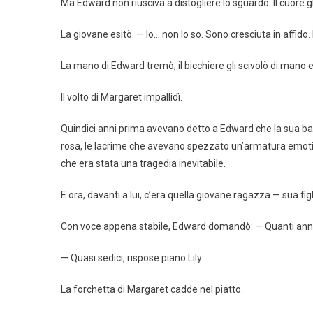
Ma Edward non riusciva a distogliere lo sguardo. Il cuore g
La giovane esitò. — Io… non lo so. Sono cresciuta in affi
La mano di Edward tremò; il bicchiere gli scivolò di mano e 
Il volto di Margaret impallidì.
Quindici anni prima avevano detto a Edward che la sua ba
rosa, le lacrime che avevano spezzato un’armatura emotiv
che era stata una tragedia inevitabile.
E ora, davanti a lui, c’era quella giovane ragazza — sua figl
Con voce appena stabile, Edward domandò: — Quanti anni
— Quasi sedici, rispose piano Lily.
La forchetta di Margaret cadde nel piatto.