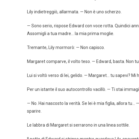
Lily indietreggiò, allarmata. — Non è uno scherzo.
— Sono serio, rispose Edward con voce rotta. Quindici ann
Assomigli a tua madre… la mia prima moglie.
Tremante, Lily mormorò: — Non capisco.
Margaret comparve, il volto teso. — Edward, basta. Non t
Lui si voltò verso di lei, gelido. — Margaret… tu sapevi? M
Per un istante il suo autocontrollo vacillò. — Ti stai imma
— No. Hai nascosto la verità. Se lei è mia figlia, allora tu…
sparire.
Le labbra di Margaret si serrarono in una linea sottile.