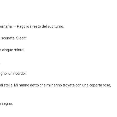
.
itaria: — Pago io il resto del suo turno.
 scenata. Siediti.
lo cinque minuti.
.
egno, un ricordo?
 di stella. Mi hanno detto che mi hanno trovata con una coperta rosa,
so segno.