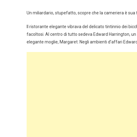
Un miliardario, stupefatto, scopre che la cameriera è sua 
Il ristorante elegante vibrava del delicato tintinnio dei bi
facoltosi. Al centro di tutto sedeva Edward Harrington, un m
elegante moglie, Margaret. Negli ambienti d’affari Edward e