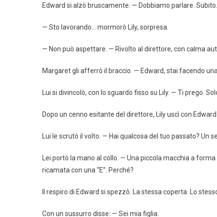
Edward si alzò bruscamente. — Dobbiamo parlare. Subito
— Sto lavorando… mormorò Lily, sorpresa.
— Non può aspettare. — Rivolto al direttore, con calma autor
Margaret gli afferrò il braccio. — Edward, stai facendo una
Lui si divincolò, con lo sguardo fisso su Lily. — Ti prego. So
Dopo un cenno esitante del direttore, Lily uscì con Edward
Lui le scrutò il volto. — Hai qualcosa del tuo passato? Un s
Lei portò la mano al collo. — Una piccola macchia a forma
ricamata con una “E”. Perché?
Il respiro di Edward si spezzò. La stessa coperta. Lo stes
Con un sussurro disse: — Sei mia figlia.