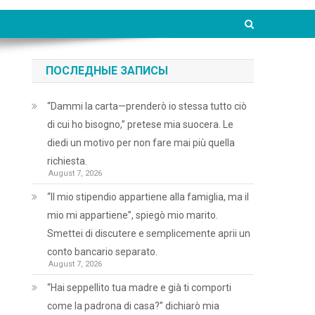
ПОСЛЕДНЫЕ ЗАПИСЫ
“Dammi la carta—prenderò io stessa tutto ciò
di cui ho bisogno,” pretese mia suocera. Le
diedi un motivo per non fare mai più quella
richiesta.
August 7, 2026
“Il mio stipendio appartiene alla famiglia, ma il
mio mi appartiene”, spiegò mio marito.
Smettei di discutere e semplicemente aprii un
conto bancario separato.
August 7, 2026
“Hai seppellito tua madre e già ti comporti
come la padrona di casa?” dichiarò mia