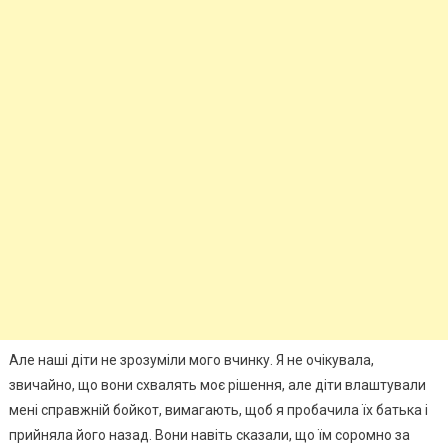
Але наші діти не зрозуміли мого вчинку. Я не очікувала,
звичайно, що вони схвалять моє рішення, але діти влаштували
мені справжній бойкот, вимагають, щоб я пробачила їх батька і
прийняла його назад. Вони навіть сказали, що їм соромно за