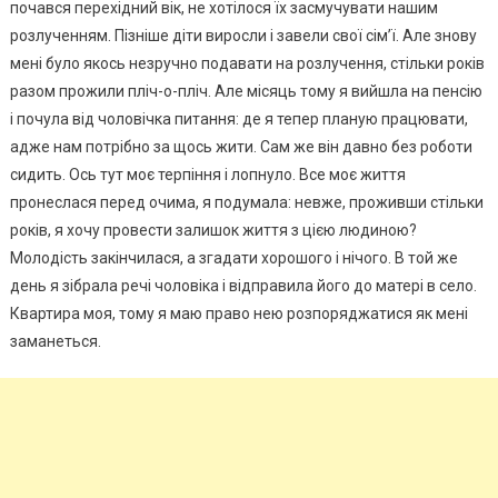
почався перехідний вік, не хотілося їх засмучувати нашим
розлученням. Пізніше діти виросли і завели свої сім’ї. Але знову
мені було якось незручно подавати на розлучення, стільки років
разом прожили пліч-о-пліч. Але місяць тому я вийшла на пенсію
і почула від чоловічка питання: де я тепер планую працювати,
адже нам потрібно за щось жити. Сам же він давно без роботи
сидить. Ось тут моє терпіння і лопнуло. Все моє життя
пронеслася перед очима, я подумала: невже, проживши стільки
років, я хочу провести залишок життя з цією людиною?
Молодість закінчилася, а згадати хорошого і нічого. В той же
день я зібрала речі чоловіка і відправила його до матері в село.
Квартира моя, тому я маю право нею розпоряджатися як мені
заманеться.