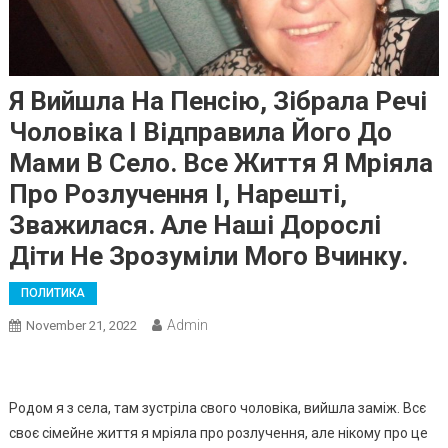
Я Вийшла На Пенсію, Зібрала Речі
Чоловіка І Відправила Його До
Мами В Село. Все Життя Я Мріяла
Про Розлучення І, Нарешті,
Зважилася. Але Наші Дорослі
Діти Не Зрозуміли Мого Вчинку.
ПОЛИТИКА
Admin
November 21, 2022
Родом я з села, там зустріла свого чоловіка, вийшла заміж. Всє
своє сімейне життя я мріяла про розлучення, але нікому про це