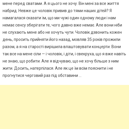
мене перед сватами. А я цього не хочу. Він мені за все життя
набрид. Невже це чоловік привив до тями наших дітей? Я
намагалася сказати їм, що ми чужі один одному люди і нам
немає сенсу зберігати те, чого давно вже немає. Але вони ніби
не слухають мене або не хочуть чути. Чоловік дзвонить кожен
день, просить прийняти його назад, мовляв 35 років прожили
разом, а я на старості вирішила влаштовувати концерти. Вони
так все на мене сіли — і чоловік, і діти, і свекруха, що я вже навіть
не знаю, що робити. Але я відчуваю, що не хочу більше з ним
жити. Досить, натерпілася. Але як це їм всім пояснити і не
прогнутися черговий раз під обставини …