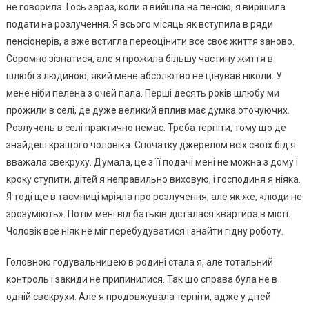
не говорила. І ось зараз, коли я вийшла на пенсію, я вирішила
подати на розлучення. Я всього місяць як вступила в ряди
пенсіонерів, а вже встигла переоцінити все своє життя заново.
Соромно зізнатися, але я прожила більшу частину життя в
шлюбі з людиною, який мене абсолютно не цінував ніколи. У
мене ніби пелена з очей пала. Перші десять років шлюбу ми
прожили в селі, де дуже великий вплив має думка оточуючих.
Розлучень в селі практично немає. Треба терпіти, тому що де
знайдеш кращого чоловіка. Спочатку джерелом всіх своїх бід я
вважала свекруху. Думала, це з її подачі мені не можна з дому і
кроку ступити, дітей я неправильно виховую, і господиня я ніяка.
Я тоді ще в таємниці мріяла про розлучення, але як же, «люди не
зрозуміють». Потім мені від батьків дісталася квартира в місті.
Чоловік все ніяк не міг перебудуватися і знайти гідну роботу.
Головною годувальницею в родині стала я, але тотальний
контроль і закиди не припинилися. Так що справа була не в
одній свекрухи. Але я продовжувала терпіти, адже у дітей