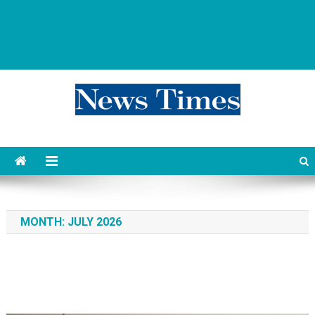
news 76 times
Контент души
MONTH:
JULY 2026