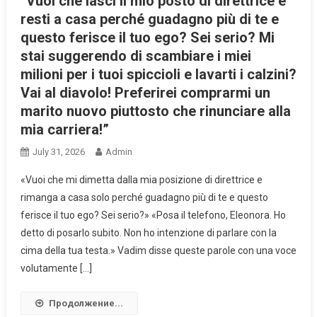
“Vuoi che lasci il mio posto di direttrice e
resti a casa perché guadagno più di te e
questo ferisce il tuo ego? Sei serio? Mi
stai suggerendo di scambiare i miei
milioni per i tuoi spiccioli e lavarti i calzini?
Vai al diavolo! Preferirei comprarmi un
marito nuovo piuttosto che rinunciare alla
mia carriera!”
July 31, 2026
Admin
«Vuoi che mi dimetta dalla mia posizione di direttrice e
rimanga a casa solo perché guadagno più di te e questo
ferisce il tuo ego? Sei serio?» «Posa il telefono, Eleonora. Ho
detto di posarlo subito. Non ho intenzione di parlare con la
cima della tua testa.» Vadim disse queste parole con una voce
volutamente […]
Продолжение...