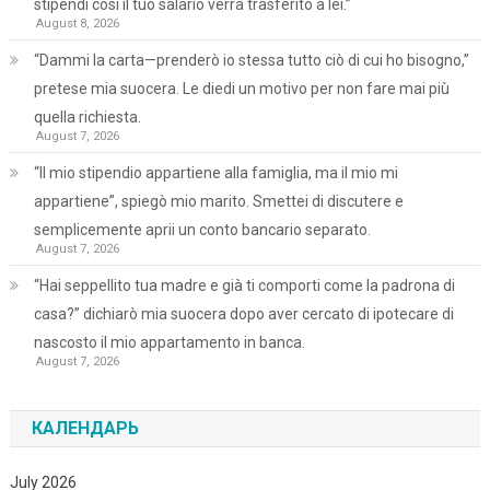
stipendi così il tuo salario verrà trasferito a lei.”
August 8, 2026
“Dammi la carta—prenderò io stessa tutto ciò di cui ho bisogno,”
pretese mia suocera. Le diedi un motivo per non fare mai più
quella richiesta.
August 7, 2026
“Il mio stipendio appartiene alla famiglia, ma il mio mi
appartiene”, spiegò mio marito. Smettei di discutere e
semplicemente aprii un conto bancario separato.
August 7, 2026
“Hai seppellito tua madre e già ti comporti come la padrona di
casa?” dichiarò mia suocera dopo aver cercato di ipotecare di
nascosto il mio appartamento in banca.
August 7, 2026
КАЛЕНДАРЬ
July 2026