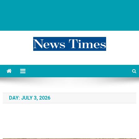
news 76 times
Контент души
DAY:
JULY 3, 2026