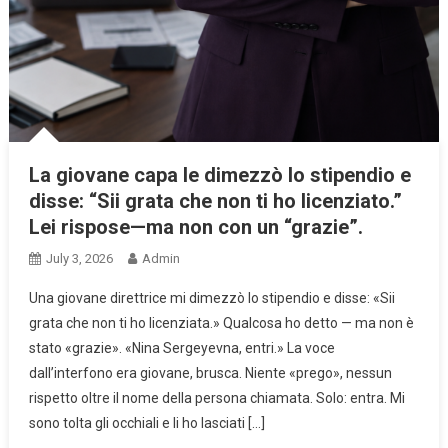
La giovane capa le dimezzò lo stipendio e
disse: “Sii grata che non ti ho licenziato.”
Lei rispose—ma non con un “grazie”.
July 3, 2026
Admin
Una giovane direttrice mi dimezzò lo stipendio e disse: «Sii
grata che non ti ho licenziata.» Qualcosa ho detto — ma non è
stato «grazie». «Nina Sergeyevna, entri.» La voce
dall’interfono era giovane, brusca. Niente «prego», nessun
rispetto oltre il nome della persona chiamata. Solo: entra. Mi
sono tolta gli occhiali e li ho lasciati […]