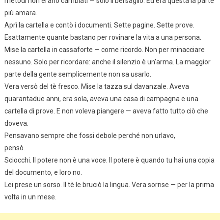
metodi non erano cambiati — solo il bersaglio. Ed era questa la parte
più amara.
Aprì la cartella e contò i documenti. Sette pagine. Sette prove.
Esattamente quante bastano per rovinare la vita a una persona.
Mise la cartella in cassaforte — come ricordo. Non per minacciare
nessuno. Solo per ricordare: anche il silenzio è un’arma. La maggior
parte della gente semplicemente non sa usarlo.
Vera versò del tè fresco. Mise la tazza sul davanzale. Aveva
quarantadue anni, era sola, aveva una casa di campagna e una
cartella di prove. E non voleva piangere — aveva fatto tutto ciò che
doveva.
Pensavano sempre che fossi debole perché non urlavo,
pensò.
Sciocchi. Il potere non è una voce. Il potere è quando tu hai una copia
del documento, e loro no.
Lei prese un sorso. Il tè le bruciò la lingua. Vera sorrise — per la prima
volta in un mese.