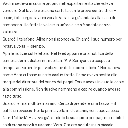
Vadim sedeva in cucina proprio nell’appartamento che voleva
vendere. Sul tavolo c’era una cartella con le prove contro di lui —
copie, foto, registrazioni vocali. Vera era già andata alla casa di
campagna. Ha fatto le valigie in un’ora e se n’è andata senza
salutare.
Guardò il telefono. Alina non rispondeva. Chiamò il suo numero per
l’ottava volta — silenzio.
Aprì le notizie sul telefono. Nel feed apparve una notifica della
camera dei mediatori immobiliari: “A.V. Semyonova sospesa
temporaneamente per violazione delle norme etiche.” Non sapeva
come Vera ci fosse riuscita così in fretta. Forse aveva scritto alla
moglie del direttore del banco dei pegni. Forse aveva inviato le copie
alla commissione. Non riusciva nemmeno a capire quando avesse
fatto tutto.
Guardò le mani. Gli tremavano. Cercò di prendere una tazza — il
caffè si rovesciò. Per la prima volta in dieci anni, non sapeva cosa
fare. L’attività — aveva già venduto la sua quota per pagare i debiti. I
soldi erano serviti a risarcire Vera. Ora era seduto in un piccolo