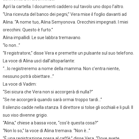
Aprì la cartella. I documenti caddero sul tavolo uno dopo l’altro.
“Una ricevuta del banco dei pegni,” Vera mise il foglio davanti ad
Alina. “A nome tuo, Alina Semyonova. Orecchini impegnati. I miei
orecchini. Questo è furto.”
Alina impallidì. Le sue labbra tremavano.
“Io non…”
“Il registratore,” disse Vera e premette un pulsante sul suo telefono.
La voce di Alina uscì dall’altoparlante:
“…lo registreremo a nome della mamma. Non c’entra niente,
nessuno potrà obiettare…”
La voce di Vadim:
“Sei sicura che Vera non si accorgerà di nulla?”
“Se ne accorgerà quando sarà ormai troppo tardi…”
Il silenzio cadde nella stanza. Il direttore si tolse gli occhiali e li pulì. Il
suo viso divenne grigio.
“Alina,” chiese a bassa voce, “cos’è questa cosa?”
“Non lo so,” la voce di Alina tremava. “Non è…”
“È una registrazione presa al caffè,” disse Vera. “Dove avete