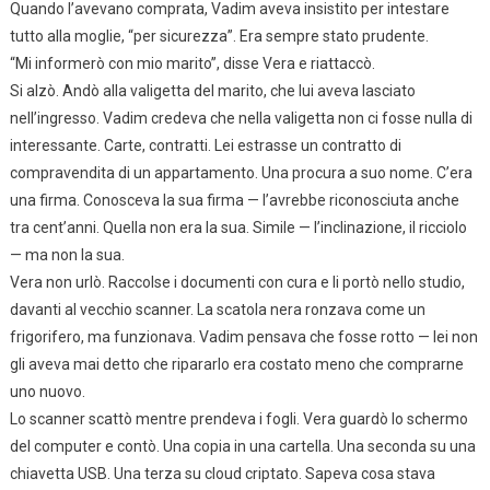
Quando l’avevano comprata, Vadim aveva insistito per intestare
tutto alla moglie, “per sicurezza”. Era sempre stato prudente.
“Mi informerò con mio marito”, disse Vera e riattaccò.
Si alzò. Andò alla valigetta del marito, che lui aveva lasciato
nell’ingresso. Vadim credeva che nella valigetta non ci fosse nulla di
interessante. Carte, contratti. Lei estrasse un contratto di
compravendita di un appartamento. Una procura a suo nome. C’era
una firma. Conosceva la sua firma — l’avrebbe riconosciuta anche
tra cent’anni. Quella non era la sua. Simile — l’inclinazione, il ricciolo
— ma non la sua.
Vera non urlò. Raccolse i documenti con cura e li portò nello studio,
davanti al vecchio scanner. La scatola nera ronzava come un
frigorifero, ma funzionava. Vadim pensava che fosse rotto — lei non
gli aveva mai detto che ripararlo era costato meno che comprarne
uno nuovo.
Lo scanner scattò mentre prendeva i fogli. Vera guardò lo schermo
del computer e contò. Una copia in una cartella. Una seconda su una
chiavetta USB. Una terza su cloud criptato. Sapeva cosa stava