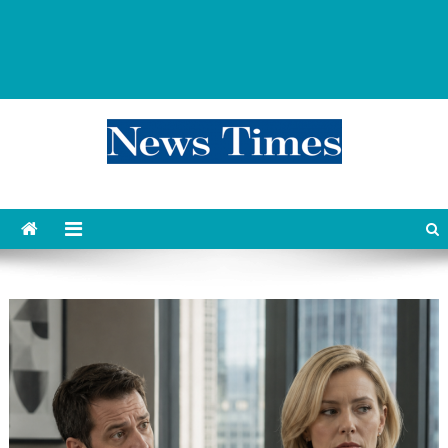
news 76 times
Контент души