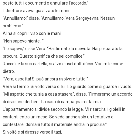
posto tutti i documenti e annullare l’accordo.”
Il direttore aveva già alzato le mani.
“Annulliamo,” disse. “Annulliamo, Vera Sergeyevna. Nessun
problema.”
Alina si coprì il viso con le mani.
“Non sapevo niente…”
“Lo sapevi,” disse Vera. “Hai firmato la ricevuta. Hai preparato la
procura. Questo significa che sei complice.”
Raccolse la sua cartella, si alzò e uscì dall’ufficio. Vadim le corse
dietro.
“Vera, aspetta! Si può ancora risolvere tutto!”
Vera si fermò. Si voltò verso di lui. Lo guardò come si guarda il vuoto.
“Mi aspetto che tu sia a casa stasera”, disse. “Firmeremo un accordo
di divisione dei beni. La casa di campagna resta mia.
L’appartamento si divide secondo la legge. Mi risarcirai i gioielli in
contanti entro un mese. Se vedo anche solo un tentativo di
contestare, domani tutto il materiale andrà in procura.”
Si voltò e si diresse verso il taxi.