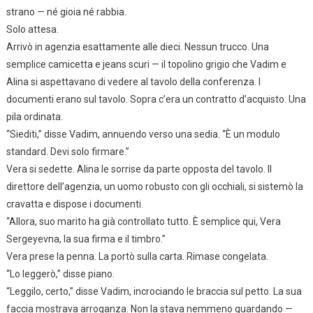
strano — né gioia né rabbia.
Solo attesa.
Arrivò in agenzia esattamente alle dieci. Nessun trucco. Una
semplice camicetta e jeans scuri — il topolino grigio che Vadim e
Alina si aspettavano di vedere al tavolo della conferenza. I
documenti erano sul tavolo. Sopra c’era un contratto d’acquisto. Una
pila ordinata.
“Siediti,” disse Vadim, annuendo verso una sedia. “È un modulo
standard. Devi solo firmare.”
Vera si sedette. Alina le sorrise da parte opposta del tavolo. Il
direttore dell’agenzia, un uomo robusto con gli occhiali, si sistemò la
cravatta e dispose i documenti.
“Allora, suo marito ha già controllato tutto. È semplice qui, Vera
Sergeyevna, la sua firma e il timbro.”
Vera prese la penna. La portò sulla carta. Rimase congelata.
“Lo leggerò,” disse piano.
“Leggilo, certo,” disse Vadim, incrociando le braccia sul petto. La sua
faccia mostrava arroganza. Non la stava nemmeno guardando —