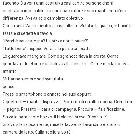
facendo. Da vent’anni costruiva casi contro persone che si
credevano intoccabili. Tra uno spacciatore e suo marito non c’era
differenza. Aveva solo cambiato obiettivo.
Quella sera Vadim rientrò a casa allegro. Si tolse la giacca, le baciò la
testa e si sedette a tavola.
“Perché sei così cupa? La pizza non ti piace?”
“Tutto bene”, rispose Vera, e le porse un piatto.
Lo guardava mangiare. Come sgranocchiava la crosta. Come
guardava il telefono e sorrideva allo schermo. Come non la notava
affatto.
Mi hanno sempre sottovalutata,
pensò.
Prese lo smartphone e annotò nei suoi appunti:
Oggetto 1 — marito: disprezzo. Profumo di un’altra donna. Orecchini
— pegno. Prestito — casa di campagna. Procura — falsificazione.
Salvò la nota come bozza. Il titolo era breve: “Caso n. 7”.
Si alzò silenziosamente, mise le tazze nel lavandino e andò in
camera da letto. Sulla soglia si voltò.