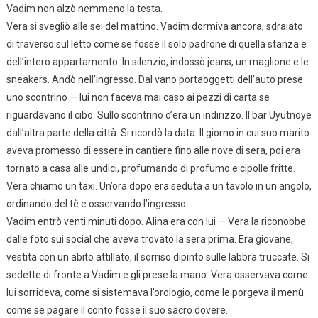
Vadim non alzò nemmeno la testa.
Vera si svegliò alle sei del mattino. Vadim dormiva ancora, sdraiato
di traverso sul letto come se fosse il solo padrone di quella stanza e
dell’intero appartamento. In silenzio, indossò jeans, un maglione e le
sneakers. Andò nell’ingresso. Dal vano portaoggetti dell’auto prese
uno scontrino — lui non faceva mai caso ai pezzi di carta se
riguardavano il cibo. Sullo scontrino c’era un indirizzo. Il bar Uyutnoye
dall’altra parte della città. Si ricordò la data. Il giorno in cui suo marito
aveva promesso di essere in cantiere fino alle nove di sera, poi era
tornato a casa alle undici, profumando di profumo e cipolle fritte.
Vera chiamò un taxi. Un’ora dopo era seduta a un tavolo in un angolo,
ordinando del tè e osservando l’ingresso.
Vadim entrò venti minuti dopo. Alina era con lui — Vera la riconobbe
dalle foto sui social che aveva trovato la sera prima. Era giovane,
vestita con un abito attillato, il sorriso dipinto sulle labbra truccate. Si
sedette di fronte a Vadim e gli prese la mano. Vera osservava come
lui sorrideva, come si sistemava l’orologio, come le porgeva il menù
come se pagare il conto fosse il suo sacro dovere.