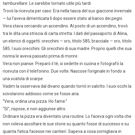
tamburellare. Le sarebbe tornato utile più tardi.
Trovò la ricevuta per caso. Era nella tasca del suo giaccone invernale
— lui l’aveva dimenticata lì dopo essere stato al banco dei pegni.
Vera stava cercando un accendino. Al posto di un accendino, trovò
tra le dita una striscia di carta stretta. I dati del passaporto di Alina,
un elenco di oggetti: orecchini — oro, titolo 585; bracciale — oro, titolo
585. I suoi orecchini. Gli orecchini di sua madre. Proprio quelli che sua
nonna le aveva passato prima di morire.
Vera non pianse. Preparò il tè, si sedette in cucina e fotografò la
ricevuta con il telefonino. Due volte. Nascose l’originale in fondo a
una scatola di scarpe.
Vadim la osservava dal divano quando tornò in salotto. I suoi occhi la
scivolarono addosso come se fosse aria.
“Vera, ordina una pizza. Ho fame.”
“Sì”, rispose, e non aggiunse altro.
Ordinare la pizza era diventato una routine. Lo faceva ogni volta che
non voleva ascoltare le sue storie su quanto fosse di successo e su
quanta fatica facesse nei cantieri. Sapeva a cosa somigliava in