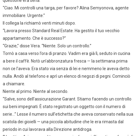
questione era seria.
“Ciao. Mi controlli una targa, per favore? Alina Semyonova, agente
immobiliare. Urgente.”
Il collega la richiamò venti minuti dopo.
“Lavora presso Standard Real Estate. Ha gestito il tuo vecchio
appartamento. Che è successo?”
“Grazie,” disse Vera. “Niente. Solo un controllo.”
Tornò a casa verso l’ora di pranzo. Vadim era già lì, seduto in cucina
a bere il caffè. Notò un’abbronzatura fresca — la settimana prima
non ce l’aveva. Era stato via senza di lei e nemmeno le aveva detto
nulla. Andò al telefono e aprì un elenco di negozi di pegni. Cominciò
a chiamare.
Niente al primo. Niente al secondo.
“Salve, sono dell’assicurazione Garant. Stiamo facendo un controllo
sui beni impegnati. È stato registrato un oggetto con il numero di
serie…” Lesse il numero sull’etichetta che aveva conservato nella sua
scatola dei gioielli — una piccola abitudine che le era rimasta dal
periodo in cui lavorava alla Direzione antidroga.