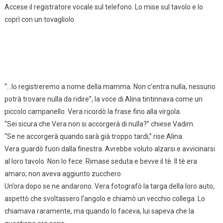
Accese il registratore vocale sul telefono. Lo mise sul tavolo e lo
coprì con un tovagliolo.
“…lo registreremo a nome della mamma. Non c’entra nulla, nessuno
potrà trovare nulla da ridire”, la voce di Alina tintinnava come un
piccolo campanello. Vera ricordò la frase fino alla virgola.
“Sei sicura che Vera non si accorgerà di nulla?” chiese Vadim.
“Se ne accorgerà quando sarà già troppo tardi,” rise Alina.
Vera guardò fuori dalla finestra. Avrebbe voluto alzarsi e avvicinarsi
al loro tavolo. Non lo fece. Rimase seduta e bevve il tè. Il tè era
amaro; non aveva aggiunto zucchero.
Un’ora dopo se ne andarono. Vera fotografò la targa della loro auto,
aspettò che svoltassero l’angolo e chiamò un vecchio collega. Lo
chiamava raramente, ma quando lo faceva, lui sapeva che la