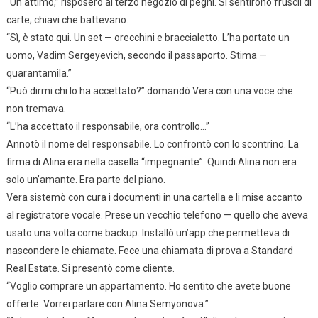
“Un attimo,” risposero al terzo negozio di pegni. Si sentirono fruscii di
carte; chiavi che battevano.
“Sì, è stato qui. Un set — orecchini e braccialetto. L’ha portato un
uomo, Vadim Sergeyevich, secondo il passaporto. Stima —
quarantamila.”
“Può dirmi chi lo ha accettato?” domandò Vera con una voce che
non tremava.
“L’ha accettato il responsabile, ora controllo…”
Annotò il nome del responsabile. Lo confrontò con lo scontrino. La
firma di Alina era nella casella “impegnante”. Quindi Alina non era
solo un’amante. Era parte del piano.
Vera sistemò con cura i documenti in una cartella e li mise accanto
al registratore vocale. Prese un vecchio telefono — quello che aveva
usato una volta come backup. Installò un’app che permetteva di
nascondere le chiamate. Fece una chiamata di prova a Standard
Real Estate. Si presentò come cliente.
“Voglio comprare un appartamento. Ho sentito che avete buone
offerte. Vorrei parlare con Alina Semyonova.”