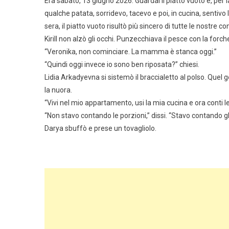
Era sabato, 13 giugno 2026. Guardai il piatto vuoto e, per l
qualche patata, sorridevo, tacevo e poi, in cucina, sentivo l
sera, il piatto vuoto risultò più sincero di tutte le nostre co
Kirill non alzò gli occhi. Punzecchiava il pesce con la forch
“Veronika, non cominciare. La mamma è stanca oggi.”
“Quindi oggi invece io sono ben riposata?” chiesi.
Lidia Arkadyevna si sistemò il braccialetto al polso. Quel 
la nuora.
“Vivi nel mio appartamento, usi la mia cucina e ora conti le
“Non stavo contando le porzioni,” dissi. “Stavo contando gli
Darya sbuffò e prese un tovagliolo.