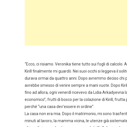
“Ecco, ci risiamo. Veronika tiene tutto sui fogli di calcolo. An
Kirill finalmente mi guardò. Nei suoi occhi si leggeva il so
durava ormai da quattro anni. Dopo avremmo deciso chi 
avrebbe smesso di venire sempre a mani vuote. Dopo Kirill
fino ad allora, ogni venerdì ricevevo da Lidia Arkadyevna l
economico”, frutti di bosco per la colazione di Kirill, frut
perché “una casa dev’essere in ordine”.
La casa non era mia. Dopo il matrimonio, mi sono trasferita
minuti al lavoro, la mamma vicina, le utenze già sistemate.