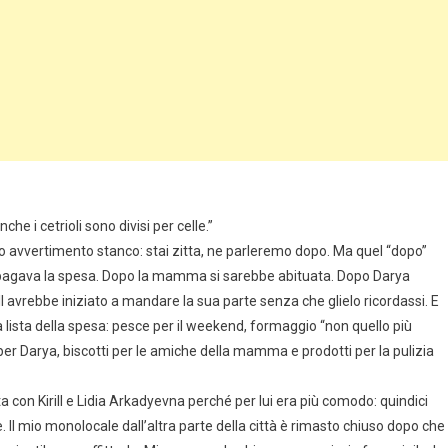
che i cetrioli sono divisi per celle.”
lito avvertimento stanco: stai zitta, ne parleremo dopo. Ma quel “dopo”
pagava la spesa. Dopo la mamma si sarebbe abituata. Dopo Darya
 avrebbe iniziato a mandare la sua parte senza che glielo ricordassi. E
a lista della spesa: pesce per il weekend, formaggio “non quello più
ta per Darya, biscotti per le amiche della mamma e prodotti per la pulizia
 con Kirill e Lidia Arkadyevna perché per lui era più comodo: quindici
 Il mio monolocale dall’altra parte della città è rimasto chiuso dopo che