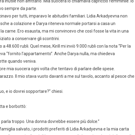
 era inutile non affittarlo. Mia suocera lo chiamava capriccio femminile. Io
evo sempre da parte.
cinavo per tutti, imparavo le abitudini familiari. Lidia Arkadyevna non
 fresche a colazione e Darya riteneva normale portarsi a casa un
la carne. Ero esausta, ma mi convincevo che così fosse la vita in una
ziato a conservare gli scontrini.
8.600 rubli. Quel mese, Kirill mi inviò 9.000 rubli con la nota “Per la
veva “fornito l’appartamento”. Anche Darya nulla, ma chiedeva
fette quando veniva.
mpre mia suocera ogni volta che tentavo di parlare delle spese.
barazzo. Il mio stava vuoto davanti a me sul tavolo, accanto al pesce che
tuo, e io dovrei sopportare?” chiesi.
etta e borbottò:
te parla troppo. Una donna dovrebbe essere più dolce.”
i famiglia salvato, i prodotti preferiti di Lidia Arkadyevna e la mia carta