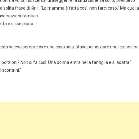
a prima volta, non cercai di alleggerire la situazione. Di solito prendevo
a solita frase di Kirill: “La mamma è fatta così, non farci caso.” Ma quella
nversazioni familiari.
etta e disse piano:
gesto voleva sempre dire una cosa sola: stava per iniziare una lezione pe
 porzioni? Non si fa così. Una donna entra nella famiglia e si adatta.”
 scontrini.”