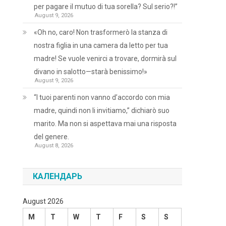
per pagare il mutuo di tua sorella? Sul serio?!”
August 9, 2026
«Oh no, caro! Non trasformerò la stanza di
nostra figlia in una camera da letto per tua
madre! Se vuole venirci a trovare, dormirà sul
divano in salotto—starà benissimo!»
August 9, 2026
“I tuoi parenti non vanno d’accordo con mia
madre, quindi non li invitiamo,” dichiarò suo
marito. Ma non si aspettava mai una risposta
del genere.
August 8, 2026
КАЛЕНДАРЬ
August 2026
M
T
W
T
F
S
S