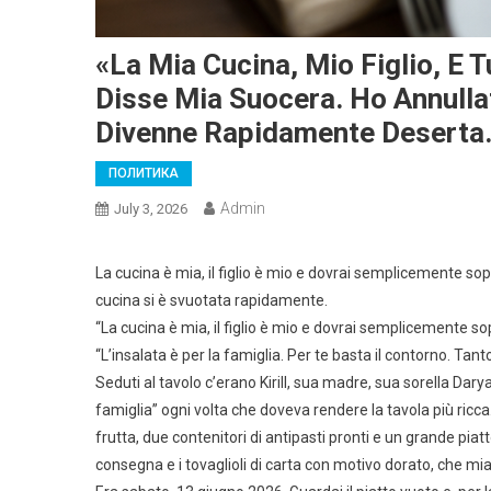
«La Mia Cucina, Mio Figlio, E
Disse Mia Suocera. Ho Annulla
Divenne Rapidamente Deserta
ПОЛИТИКА
Admin
July 3, 2026
La cucina è mia, il figlio è mio e dovrai semplicemente so
cucina si è svuotata rapidamente.
“La cucina è mia, il figlio è mio e dovrai semplicemente s
“L’insalata è per la famiglia. Per te basta il contorno. T
Seduti al tavolo c’erano Kirill, sua madre, sua sorella Dar
famiglia” ogni volta che doveva rendere la tavola più ricc
frutta, due contenitori di antipasti pronti e un grande pia
consegna e i tovaglioli di carta con motivo dorato, che mi