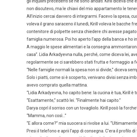
gli inquilini precedenti se ne sono andati. Kirill diceva che
non discutevo, ma le chiavi del mio appartamento le ten
All’inizio cercai davvero di integrarmi. Facevo la spesa, cu
voleva il grano saraceno il lunedì, Kirill voleva le bacche
contenitore di polpette senza chiedere chi avesse pagato 
famiglia numerosa. Poi ho aperto l’app della banca e ho ini
A maggio le spese alimentari e la consegna ammontarono a 4
casa”. Lidia Arkadyevna nulla, perché, come diceva lei, a
regolarmente se ci sarebbero stati frutta e formaggio a 
“Nelle famiglie normali la spesa non si divide,” diceva se
Solo i piatti, come si è scoperto, venivano divisi senza im
avevo comprato quella mattina.
“Lidia Arkadyevna, ho capito bene: la cucina è tua, Kirill è 
“Esattamente,” scattò lei. “Finalmente hai capito.”
Darya coprì il sorriso con un tovagliolo. Kirill posò la forch
“Mamma, non così…”
“E allora come?” mia suocera si rivolse a lui. “Ultimamen
Presi il telefono e aprii l’app di consegna. C’era il profilo d