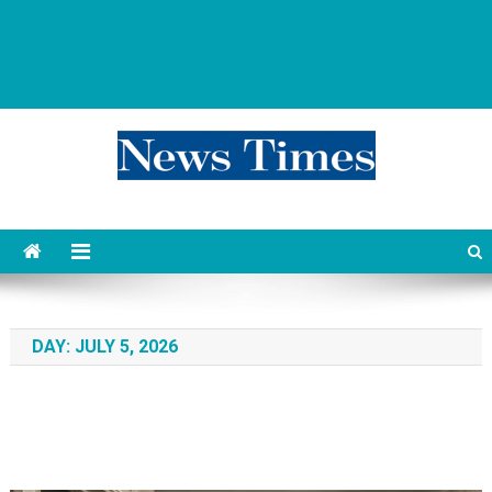
news 76 times
Контент души
DAY:
JULY 5, 2026