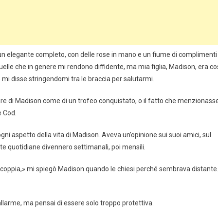
un elegante completo, con delle rose in mano e un fiume di complimenti
 quelle che in genere mi rendono diffidente, ma mia figlia, Madison, era co
mi disse stringendomi tra le braccia per salutarmi.
are di Madison come di un trofeo conquistato, o il fatto che menzionass
e Cod.
gni aspetto della vita di Madison. Aveva un’opinione sui suoi amici, sul
te quotidiane divennero settimanali, poi mensili.
a coppia,» mi spiegò Madison quando le chiesi perché sembrava distante
larme, ma pensai di essere solo troppo protettiva.