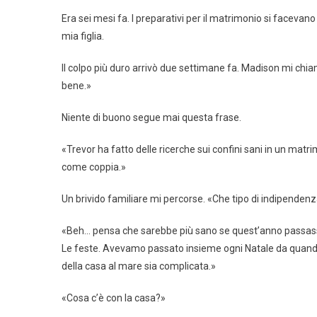
Era sei mesi fa. I preparativi per il matrimonio si facevan
mia figlia.
Il colpo più duro arrivò due settimane fa. Madison mi ch
bene.»
Niente di buono segue mai questa frase.
«Trevor ha fatto delle ricerche sui confini sani in un ma
come coppia.»
Un brivido familiare mi percorse. «Che tipo di indipenden
«Beh… pensa che sarebbe più sano se quest’anno passassi
Le feste. Avevamo passato insieme ogni Natale da quando 
della casa al mare sia complicata.»
«Cosa c’è con la casa?»