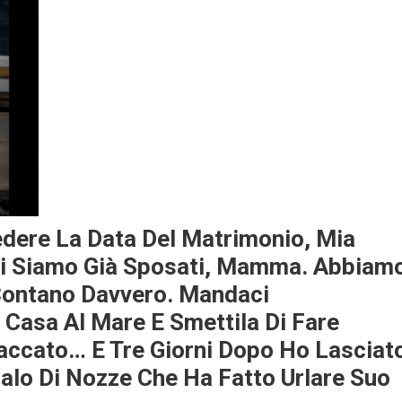
dere La Data Del Matrimonio, Mia
«Ci Siamo Già Sposati, Mamma. Abbiam
 Contano Davvero. Mandaci
 Casa Al Mare E Smettila Di Fare
accato… E Tre Giorni Dopo Ho Lasciat
galo Di Nozze Che Ha Fatto Urlare Suo