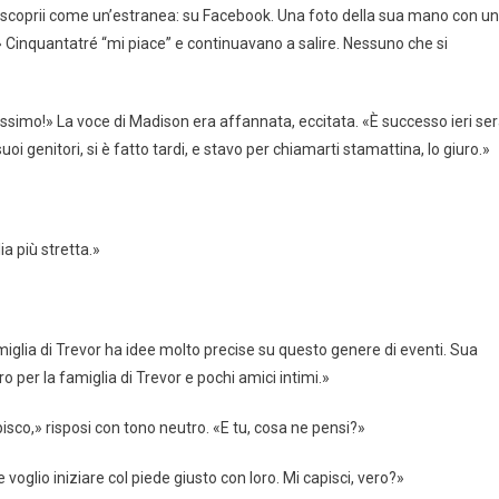
 La scoprii come un’estranea: su Facebook. Una foto della sua mano con un
» Cinquantatré “mi piace” e continuavano a salire. Nessuno che si
simo!» La voce di Madison era affannata, eccitata. «È successo ieri ser
i genitori, si è fatto tardi, e stavo per chiamarti stamattina, lo giuro.»
a più stretta.»
glia di Trevor ha idee molto precise su questo genere di eventi. Sua
 per la famiglia di Trevor e pochi amici intimi.»
sco,» risposi con tono neutro. «E tu, cosa ne pensi?»
oglio iniziare col piede giusto con loro. Mi capisci, vero?»