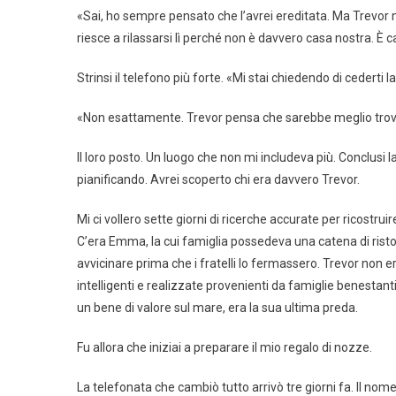
«Sai, ho sempre pensato che l’avrei ereditata. Ma Trevor 
riesce a rilassarsi lì perché non è davvero casa nostra. È c
Strinsi il telefono più forte. «Mi stai chiedendo di cederti 
«Non esattamente. Trevor pensa che sarebbe meglio trova
Il loro posto. Un luogo che non mi includeva più. Conclusi 
pianificando. Avrei scoperto chi era davvero Trevor.
Mi ci vollero sette giorni di ricerche accurate per ricostr
C’era Emma, la cui famiglia possedeva una catena di ristor
avvicinare prima che i fratelli lo fermassero. Trevor non 
intelligenti e realizzate provenienti da famiglie benestant
un bene di valore sul mare, era la sua ultima preda.
Fu allora che iniziai a preparare il mio regalo di nozze.
La telefonata che cambiò tutto arrivò tre giorni fa. Il no