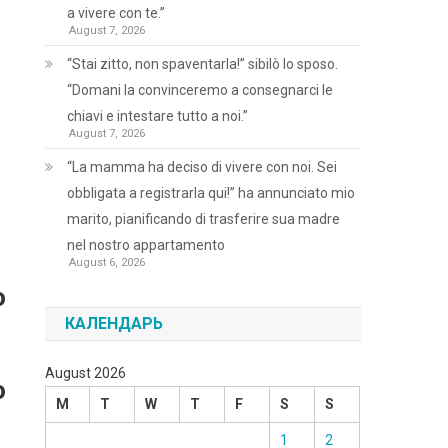
a vivere con te.”
August 7, 2026
“Stai zitto, non spaventarla!” sibilò lo sposo.
“Domani la convinceremo a consegnarci le
chiavi e intestare tutto a noi.”
August 7, 2026
“La mamma ha deciso di vivere con noi. Sei
obbligata a registrarla qui!” ha annunciato mio
marito, pianificando di trasferire sua madre
nel nostro appartamento
August 6, 2026
o
КАЛЕНДАРЬ
August 2026
o
M
T
W
T
F
S
S
1
2