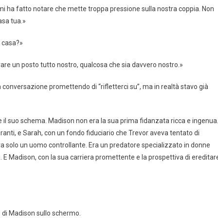
mi ha fatto notare che mette troppa pressione sulla nostra coppia. Non
asa tua.»
la casa?»
re un posto tutto nostro, qualcosa che sia davvero nostro.»
la conversazione promettendo di “rifletterci su”, ma in realtà stavo già
uire il suo schema. Madison non era la sua prima fidanzata ricca e ingenua
anti, e Sarah, con un fondo fiduciario che Trevor aveva tentato di
era solo un uomo controllante. Era un predatore specializzato in donne
i. E Madison, con la sua carriera promettente e la prospettiva di ereditar
me di Madison sullo schermo.