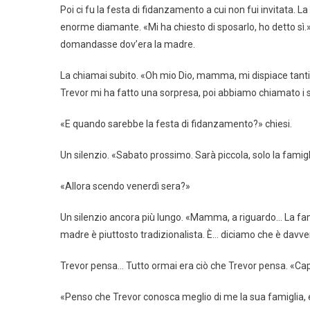
Poi ci fu la festa di fidanzamento a cui non fui invitata.
enorme diamante. «Mi ha chiesto di sposarlo, ho detto sì.
domandasse dov’era la madre.
La chiamai subito. «Oh mio Dio, mamma, mi dispiace tantis
Trevor mi ha fatto una sorpresa, poi abbiamo chiamato i suo
«E quando sarebbe la festa di fidanzamento?» chiesi.
Un silenzio. «Sabato prossimo. Sarà piccola, solo la famigli
«Allora scendo venerdì sera?»
Un silenzio ancora più lungo. «Mamma, a riguardo… La fami
madre è piuttosto tradizionalista. È… diciamo che è davvero
Trevor pensa… Tutto ormai era ciò che Trevor pensa. «Capi
«Penso che Trevor conosca meglio di me la sua famiglia, e v