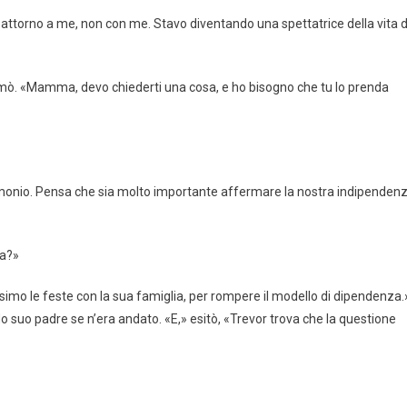
o attorno a me, non con me. Stavo diventando una spettatrice della vita d
iamò. «Mamma, devo chiederti una cosa, e ho bisogno che tu lo prenda
trimonio. Pensa che sia molto importante affermare la nostra indipenden
za?»
mo le feste con la sua famiglia, per rompere il modello di dipendenza.
suo padre se n’era andato. «E,» esitò, «Trevor trova che la questione