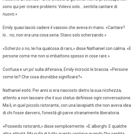
sono qui per creare problemi. Volevo solo… sentirla cantare di
nuovo.»
Emily quasi lasciò cadere il vassoio che aveva in mano. «Cantare?
Io… no, non era una cosa seria. Stavo solo scherzando.»
«Scherzo o no, lei ha qualcosa di raro,» disse Nathaniel con calma. «E
persone come me non si imbattono spesso in cose rare.»
Confusa e un po’ sulla difensiva, Emily incrociò le braccia. «Persone
come lei? Che cosa dovrebbe significare?»
Nathaniel esitò. Per anni si era nascosto dietro la sua ricchezza,
attento a non lasciare che il suo status definisse ogni conversazione.
Ma lì, in quel piccolo ristorante, con una lavapiatti che non aveva idea
di chi fosse davvero, l’onestà gli parve stranamente liberatoria.
«Possiedo ristoranti,» disse semplicemente. «E alberghi. E qualche
altra attività. Ma nulla di tutto questo contava quando l’ho sentita