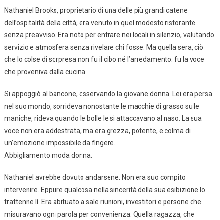
Nathaniel Brooks, proprietario di una delle più grandi catene
dell’ospitalità della città, era venuto in quel modesto ristorante
senza preavviso. Era noto per entrare nei locali in silenzio, valutando
servizio e atmosfera senza rivelare chi fosse. Ma quella sera, ciò
che lo colse di sorpresa non fu il cibo né l’arredamento: fu la voce
che proveniva dalla cucina.
Si appoggiò al bancone, osservando la giovane donna. Lei era persa
nel suo mondo, sorrideva nonostante le macchie di grasso sulle
maniche, rideva quando le bolle le si attaccavano al naso. La sua
voce non era addestrata, ma era grezza, potente, e colma di
un’emozione impossibile da fingere.
Abbigliamento moda donna.
Nathaniel avrebbe dovuto andarsene. Non era suo compito
intervenire. Eppure qualcosa nella sincerità della sua esibizione lo
trattenne lì. Era abituato a sale riunioni, investitori e persone che
misuravano ogni parola per convenienza. Quella ragazza, che