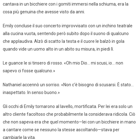
cantava in un bicchiere con i gomiti immersi nella schiuma, era la
cosa più genuina che avesse visto da anni.
Emily concluse il suo concerto improvvisato con un inchino teatrale
alla cucina vuota, sentendo però subito dopo il suono di qualcuno
che applaudiva. Alzò di scatto la testa e il cuore le balzò in gola
quando vide un uomo alto in un abito su misura, in piedi lì.
Le guance le si tinsero di rosso. «Oh mio Dio… mi scusi, io… non
sapevo ci fosse qualcuno.»
Nathaniel accennò un sorriso. «Non c’è bisogno di scusarsi. È stato…
inaspettato. In senso buono.»
Gli occhi di Emily tornarono al lavello, mortificata. Per lei era solo un
altro cliente facoltoso che probabilmente la considerava ridicola. Ciò
che non sapeva era che quel momento—lei con un bicchiere in mano
a cantare come se nessuno la stesse ascoltando—stava per
cambiarle la vita.