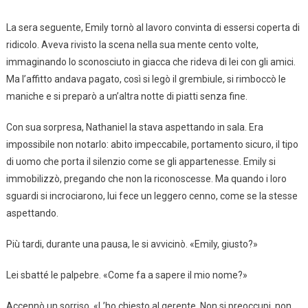
La sera seguente, Emily tornò al lavoro convinta di essersi coperta di
ridicolo. Aveva rivisto la scena nella sua mente cento volte,
immaginando lo sconosciuto in giacca che rideva di lei con gli amici.
Ma l’affitto andava pagato, così si legò il grembiule, si rimboccò le
maniche e si preparò a un’altra notte di piatti senza fine.
Con sua sorpresa, Nathaniel la stava aspettando in sala. Era
impossibile non notarlo: abito impeccabile, portamento sicuro, il tipo
di uomo che porta il silenzio come se gli appartenesse. Emily si
immobilizzò, pregando che non la riconoscesse. Ma quando i loro
sguardi si incrociarono, lui fece un leggero cenno, come se la stesse
aspettando.
Più tardi, durante una pausa, le si avvicinò. «Emily, giusto?»
Lei sbatté le palpebre. «Come fa a sapere il mio nome?»
Accennò un sorriso. «L’ho chiesto al gerente. Non si preoccupi, non