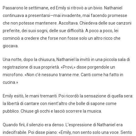
Passarono le settimane, ed Emily si ritrovò a un bivio. Nathaniel
continuava a presentarsi—mai invadente, mai facendo promesse
che non potesse mantenere. Ascoltava. Chiedeva delle sue canzoni
preferite, dei suoi sogni, delle sue difficoltà. A poco a poco, lei
cominciò a credere che forse non fosse solo un altro ricco che
giocava.
Una notte, dopo la chiusura, Nathaniel la invitò in una piccola sala di
registrazione di sua proprietà. «Provi,» disse porgendole un
microfono. «Non c’è nessuno tranne me. Canti come ha fatto in
cucina.»
Emily esitò, le mani tremanti. Poi ricordò la sensazione di quella sera:
la libertà di cantare con nient’altro che bolle di sapone come
pubblico. Chiuse gli occhi e lasciò scorrere la musica.
Quando finì, il silenzio era denso. L’espressione di Nathaniel era
indecifrabile. Poi disse piano: «Emily, non sento solo una voce. Sento