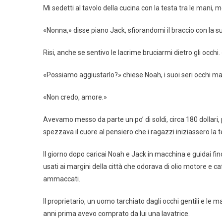
Mi sedetti al tavolo della cucina con la testa tra le mani
«Nonna,» disse piano Jack, sfiorandomi il braccio con la s
Risi, anche se sentivo le lacrime bruciarmi dietro gli occhi. 
«Possiamo aggiustarlo?» chiese Noah, i suoi seri occhi ma
«Non credo, amore.»
Avevamo messo da parte un po’ di soldi, circa 180 dollari, per
spezzava il cuore al pensiero che i ragazzi iniziassero la
Il giorno dopo caricai Noah e Jack in macchina e guidai f
usati ai margini della città che odorava di olio motore e caff
ammaccati.
Il proprietario, un uomo tarchiato dagli occhi gentili e le 
anni prima avevo comprato da lui una lavatrice.