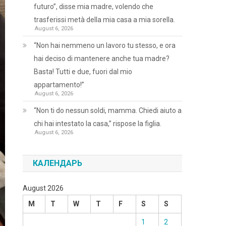
futuro”, disse mia madre, volendo che
trasferissi metà della mia casa a mia sorella.
August 6, 2026
“Non hai nemmeno un lavoro tu stesso, e ora
hai deciso di mantenere anche tua madre?
Basta! Tutti e due, fuori dal mio
appartamento!”
August 6, 2026
“Non ti do nessun soldi, mamma. Chiedi aiuto a
chi hai intestato la casa,” rispose la figlia.
August 6, 2026
КАЛЕНДАРЬ
August 2026
M
T
W
T
F
S
S
1
2