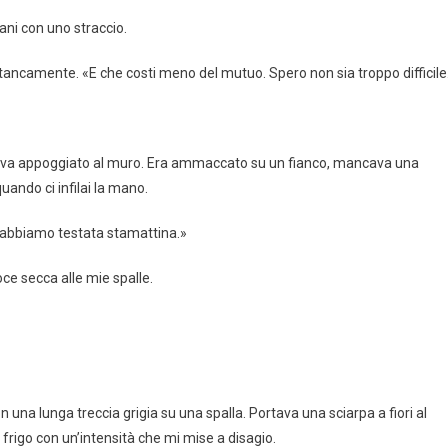
ani con uno straccio.
stancamente. «E che costi meno del mutuo. Spero non sia troppo difficile
stava appoggiato al muro. Era ammaccato su un fianco, mancava una
ando ci infilai la mano.
 L’abbiamo testata stamattina.»
ce secca alle mie spalle.
 una lunga treccia grigia su una spalla. Portava una sciarpa a fiori al
il frigo con un’intensità che mi mise a disagio.