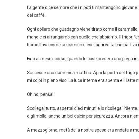
La gente dice sempre che i nipoti ti mantengono giovane. I
del caffè.
Ogni dollaro che guadagno viene tirato come il caramello
mano e ci arrangiamo con quello che abbiamo. Il frigorife
borbottava come un camion diesel ogni volta che partiva 
Fino al mese scorso, quando le cose presero una piega in
Successe una domenica mattina. Aprii la porta del frigo per 
mi colpì in pieno viso. La luce interna era spenta e il la
Oh no, pensai.
Scollegai tutto, aspettai dieci minuti e lo ricollegai. Ni
e gli mollai anche un bel calcio per sicurezza. Ancora nien
A mezzogiorno, metà della nostra spesa era andata a male 