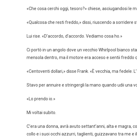
«Che cosa cerchi oggi, tesoro?» chiese, asciugandosi le m
«Qualcosa che resti freddo,» dissi, riuscendo a sorridere 
Lui rise. «D’accordo, d’accordo. Vediamo cosa ho.»
Ci portò in un angolo dove un vecchio Whirlpool bianco 
mensola dentro, ma il motore era acceso e sentii freddo qu
«Centoventi dollari,» disse Frank. «È vecchia, ma fedele.
Stavo per annuire e stringergli la mano quando udii una vo
«Lo prendo io.»
Mi voltai subito.
C’era una donna, avrà avuto settant’anni, alta e magra, con
collo e i suoi occhi azzurri, taglienti, guizzavano tra me e 