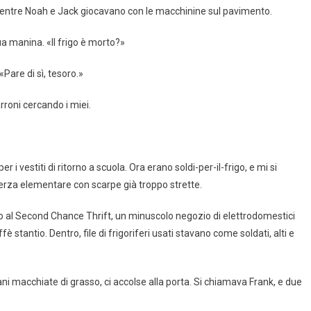
, mentre Noah e Jack giocavano con le macchinine sul pavimento.
ua manina. «Il frigo è morto?»
«Pare di sì, tesoro.»
rroni cercando i miei.
 i vestiti di ritorno a scuola. Ora erano soldi-per-il-frigo, e mi si
 terza elementare con scarpe già troppo strette.
ino al Second Chance Thrift, un minuscolo negozio di elettrodomestici
è stantio. Dentro, file di frigoriferi usati stavano come soldati, alti e
mani macchiate di grasso, ci accolse alla porta. Si chiamava Frank, e due