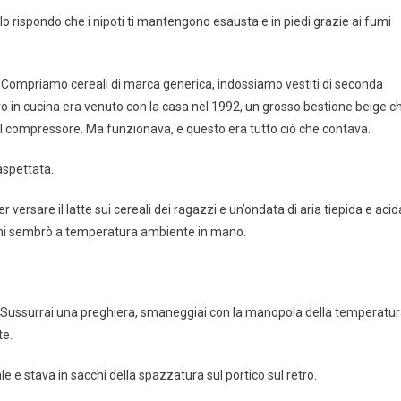
o rispondo che i nipoti ti mantengono esausta e in piedi grazie ai fumi
. Compriamo cereali di marca generica, indossiamo vestiti di seconda
ro in cucina era venuto con la casa nel 1992, un grosso bestione beige c
il compressore. Ma funzionava, e questo era tutto ciò che contava.
aspettata.
versare il latte sui cereali dei ragazzi e un’ondata di aria tiepida e acid
tte mi sembrò a temperatura ambiente in mano.
ente. Sussurrai una preghiera, smaneggiai con la manopola della temperatu
te.
e stava in sacchi della spazzatura sul portico sul retro.