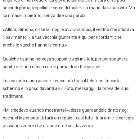
secondi prima, impallidì e cercò di togliere la mano dalla sua vita. Ma
lui rimase impietrito, senza dire una parola.
«Allora, Simon», disse la moglie avvicinandosi, il vestito che sfiorava
il pavimento, «la tua vecchia giumenta è qui per ricordarti che…
anche le vacche hanno le corna.»
Qualche risatina nervosa scoppiò tra gli invitati, per poi spegnersi
subito nell’aria densa come prima di un temporale.
Lei non urlò e non pianse. Invece tirò fuori il telefono, toccò lo
schermo e lo posò davanti a lui. Foto, messaggi… la prova dei suoi
tradimenti.
«Mi chiedevo quando mostrarteli», disse guardandolo dritto negli
occhi. «Ho pensato di farti un regalo… così tutti i tuoi amici e colleghi
possono vedere che grande eroe sei davvero.»