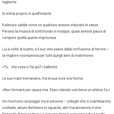
tagliente.
Io entrai proprio in quell’istante.
Il silenzio cadde come se qualcuno avesse staccato le casse.
Persino la musica di sottofondo si inceppò, quasi avesse paura di
rompere quella quiete improvvisa.
Lui si voltò di scatto, e il suo viso passò dalla confusione al terrore –
la migliore ricompensa per tutti quegli anni di matrimonio.
«Tu… che cosa ci fai qui?» balbettò.
Le sue mani tremavano, ma la sua voce era ferma.
«Non fermarti per causa mia. Stavi ridendo così bene un attimo fa.»
Un mormorio serpeggiò tra le persone – colleghi che si scambiarono
occhiate, alcuni distolsero lo sguardo, altri tracannarono il vino
fingendo di non vedere. La giovane donna, così sicura di sé pochi