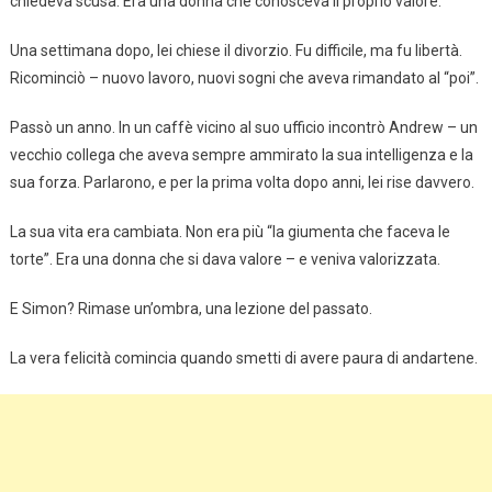
chiedeva scusa. Era una donna che conosceva il proprio valore.
Una settimana dopo, lei chiese il divorzio. Fu difficile, ma fu libertà.
Ricominciò – nuovo lavoro, nuovi sogni che aveva rimandato al “poi”.
Passò un anno. In un caffè vicino al suo ufficio incontrò Andrew – un
vecchio collega che aveva sempre ammirato la sua intelligenza e la
sua forza. Parlarono, e per la prima volta dopo anni, lei rise davvero.
La sua vita era cambiata. Non era più “la giumenta che faceva le
torte”. Era una donna che si dava valore – e veniva valorizzata.
E Simon? Rimase un’ombra, una lezione del passato.
La vera felicità comincia quando smetti di avere paura di andartene.