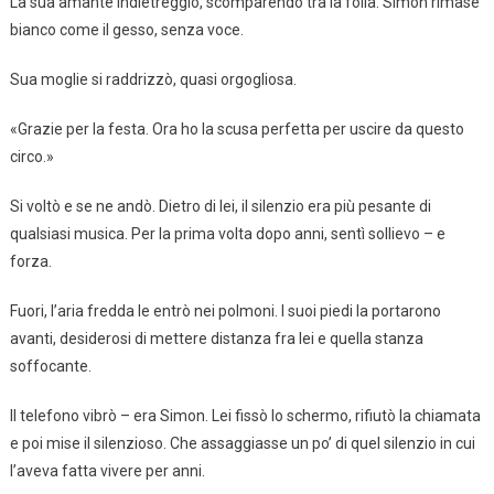
La sua amante indietreggiò, scomparendo tra la folla. Simon rimase
bianco come il gesso, senza voce.
Sua moglie si raddrizzò, quasi orgogliosa.
«Grazie per la festa. Ora ho la scusa perfetta per uscire da questo
circo.»
Si voltò e se ne andò. Dietro di lei, il silenzio era più pesante di
qualsiasi musica. Per la prima volta dopo anni, sentì sollievo – e
forza.
Fuori, l’aria fredda le entrò nei polmoni. I suoi piedi la portarono
avanti, desiderosi di mettere distanza fra lei e quella stanza
soffocante.
Il telefono vibrò – era Simon. Lei fissò lo schermo, rifiutò la chiamata
e poi mise il silenzioso. Che assaggiasse un po’ di quel silenzio in cui
l’aveva fatta vivere per anni.