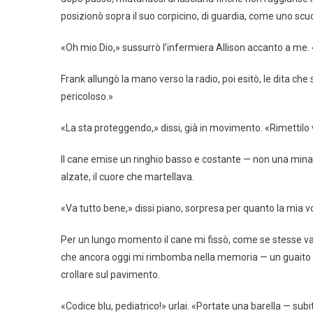
posizionò sopra il suo corpicino, di guardia, come uno scu
«Oh mio Dio,» sussurrò l’infermiera Allison accanto a me. 
Frank allungò la mano verso la radio, poi esitò, le dita che 
pericoloso.»
«La sta proteggendo,» dissi, già in movimento. «Rimettilo 
Il cane emise un ringhio basso e costante — non una minac
alzate, il cuore che martellava.
«Va tutto bene,» dissi piano, sorpresa per quanto la mia v
Per un lungo momento il cane mi fissò, come se stesse val
che ancora oggi mi rimbomba nella memoria — un guaito spe
crollare sul pavimento.
«Codice blu, pediatrico!» urlai. «Portate una barella — subi