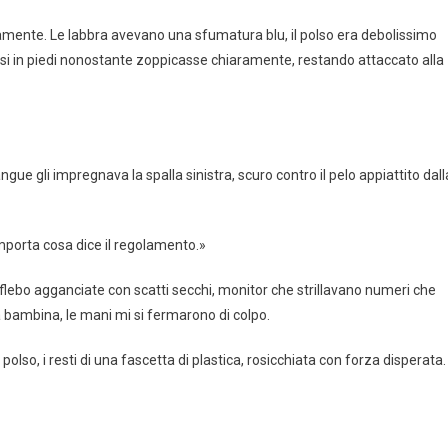
mente. Le labbra avevano una sfumatura blu, il polso era debolissimo
ersi in piedi nonostante zoppicasse chiaramente, restando attaccato alla
ngue gli impregnava la spalla sinistra, scuro contro il pelo appiattito dall
importa cosa dice il regolamento.»
lebo agganciate con scatti secchi, monitor che strillavano numeri che
a bambina, le mani mi si fermarono di colpo.
l polso, i resti di una fascetta di plastica, rosicchiata con forza disperata.