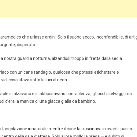
medico che urlasse ordini. Solo il suono secco, inconfondibile, di artig
 urgente, disperato.
la nostra guardia notturna, alzandosi troppo in fretta dalla sedia.
riaco con un cane randagio, qualcosa che potessi etichettare e
 vidi cosa stava sotto le luci al neon.
stole si alzavano e si abbassavano con violenza, gli occhi selvaggi ma
ci c’era la manica di una giacca gialla da bambino.
un’angolazione innaturale mentre il cane la trascinava in avanti, passo
 centro della sala d’attesa. Solo allora mollò la presa — e subito si