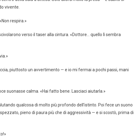
do vivente.
«Non respira.»
scivolarono verso il taser alla cintura. «Dottore… quello lì sembra
via.»
cia, piuttosto un avvertimento — e io mi fermai a pochi passi, mani
oce suonasse calma. «Hai fatto bene. Lasciaci aiutarla.»
utando qualcosa di molto più profondo dell’istinto. Poi fece un suono
zzato, pieno di paura più che di aggressività — e si scostò, prima di
to!»