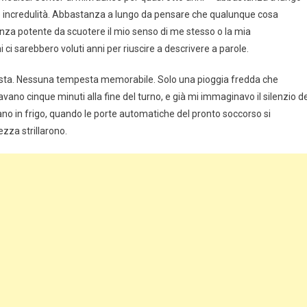
re e incredulità. Abbastanza a lungo da pensare che qualunque cosa
a potente da scuotere il mio senso di me stesso o la mia
i sarebbero voluti anni per riuscire a descrivere a parole.
festa. Nessuna tempesta memorabile. Solo una pioggia fredda che
vano cinque minuti alla fine del turno, e già mi immaginavo il silenzio de
no in frigo, quando le porte automatiche del pronto soccorso si
ezza strillarono.