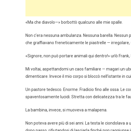
«Ma che diavolo—» borbottò qualcuno alle mie spalle.
Non c’era nessuna ambulanza. Nessuna barella. Nessun para
che graffiavano freneticamente le piastrelle — irregolare,
«Signore, non può portare animali qui dentro!» urlò Frank, 
Mi voltai, aspettandomi un caos familiare — magari un ub
dimenticare. Invece il mio corpo si bloccò nell’istante in cui
Un pastore tedesco. Enorme. Fradicio fino alle ossa. Le co
spaventosamente lucidi. Stretta con delicatezza tra le fau
La bambina, invece, si muoveva a malapena.
Non poteva avere più di sei anni. La testa le ciondolava a 
dopo passo, rifiutandosi di lasciarla finché non raggiunse il