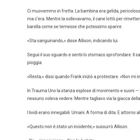
Ci muovemmo in fretta. La bambina era gelida, pericolosa
ma c’era. Mentre la sollevavamo, il cane lottò per rimett
barella come se temesse che potessimo sparire.
«Sta sanguinando,» disse Allison, indicando lui.
Seguii il suo sguardo e sentii lo stomaco sprofondare. Il sa
pioggia.
«Resta,» dissi quando Frank iniziò a protestare. «Non mi 
In Trauma Uno la stanza esplose di movimento e suoni — f
nessuno voleva vedere. Mentre tagliavo via la giacca dell
I lividi erano innegabili. Umani. A forma di dita. E attorno a
«Questo non è stato un incidente,» sussurrò Allison.