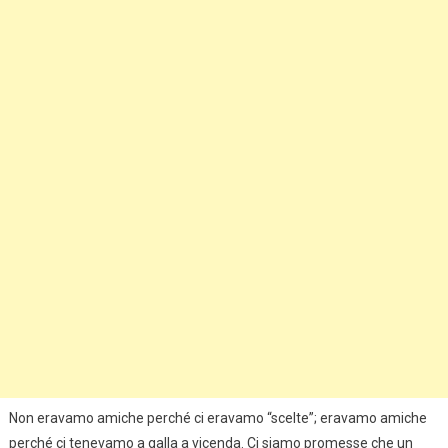
Non eravamo amiche perché ci eravamo “scelte”; eravamo amiche
perché ci tenevamo a galla a vicenda. Ci siamo promesse che un