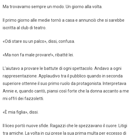
Ma trovavamo sempre un modo. Un giorno alla volta.
Il primo giorno alle medie tornò a casa e annunciò che si sarebbe
iscritta al club di teatro.
«Odi stare su un palco», dissi, confusa.
«Ma non fa male provare!», ribatté lei.
L’aiutavo a provare le battute di ogni spettacolo. Andavo a ogni
rappresentazione. Applaudivo tra il pubblico quando in seconda
superiore ottenne il suo primo ruolo da protagonista. Interpretava
Annie e, quando cantò, piansi così forte che la donna accanto a me
mi offrì dei fazzoletti.
«È mia figlia», dissi.
Il liceo portò nuove sfide. Ragazzi che le spezzavano il cuore. Litigi
tra amiche. La volta in cui prese la sua prima multa per eccesso di