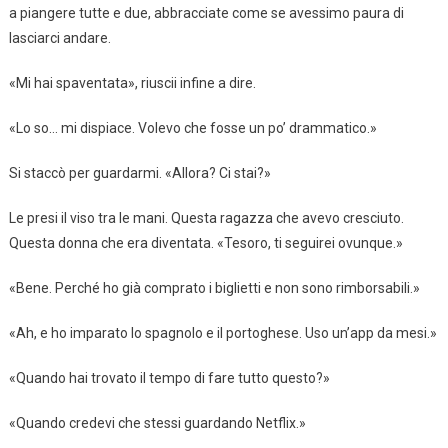
a piangere tutte e due, abbracciate come se avessimo paura di
lasciarci andare.
«Mi hai spaventata», riuscii infine a dire.
«Lo so… mi dispiace. Volevo che fosse un po’ drammatico.»
Si staccò per guardarmi. «Allora? Ci stai?»
Le presi il viso tra le mani. Questa ragazza che avevo cresciuto.
Questa donna che era diventata. «Tesoro, ti seguirei ovunque.»
«Bene. Perché ho già comprato i biglietti e non sono rimborsabili.»
«Ah, e ho imparato lo spagnolo e il portoghese. Uso un’app da mesi.»
«Quando hai trovato il tempo di fare tutto questo?»
«Quando credevi che stessi guardando Netflix.»