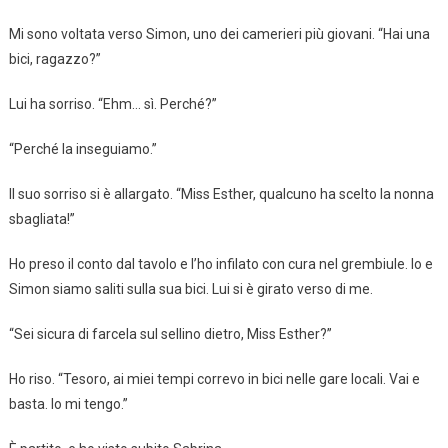
Mi sono voltata verso Simon, uno dei camerieri più giovani. “Hai una
bici, ragazzo?”
Lui ha sorriso. “Ehm… sì. Perché?”
“Perché la inseguiamo.”
Il suo sorriso si è allargato. “Miss Esther, qualcuno ha scelto la nonna
sbagliata!”
Ho preso il conto dal tavolo e l’ho infilato con cura nel grembiule. Io e
Simon siamo saliti sulla sua bici. Lui si è girato verso di me.
“Sei sicura di farcela sul sellino dietro, Miss Esther?”
Ho riso. “Tesoro, ai miei tempi correvo in bici nelle gare locali. Vai e
basta. Io mi tengo.”