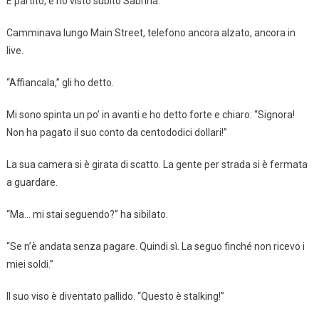
È partito, e ho visto subito Sabrina.
Camminava lungo Main Street, telefono ancora alzato, ancora in
live.
“Affiancala,” gli ho detto.
Mi sono spinta un po’ in avanti e ho detto forte e chiaro: “Signora!
Non ha pagato il suo conto da centododici dollari!”
La sua camera si è girata di scatto. La gente per strada si è fermata
a guardare.
“Ma… mi stai seguendo?” ha sibilato.
“Se n’è andata senza pagare. Quindi sì. La seguo finché non ricevo i
miei soldi.”
Il suo viso è diventato pallido. “Questo è stalking!”