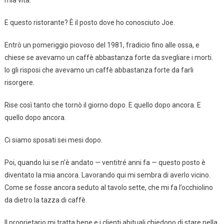
mia vita.
E questo ristorante? È il posto dove ho conosciuto Joe.
Entrò un pomeriggio piovoso del 1981, fradicio fino alle ossa, e
chiese se avevamo un caffè abbastanza forte da svegliare i morti.
Io gli risposi che avevamo un caffè abbastanza forte da farli
risorgere.
Rise così tanto che tornò il giorno dopo. E quello dopo ancora. E
quello dopo ancora.
Ci siamo sposati sei mesi dopo.
Poi, quando lui se n’è andato — ventitré anni fa — questo posto è
diventato la mia ancora. Lavorando qui mi sembra di averlo vicino.
Come se fosse ancora seduto al tavolo sette, che mi fa l’occhiolino
da dietro la tazza di caffè.
Il proprietario mi tratta bene e i clienti abituali chiedono di stare nella