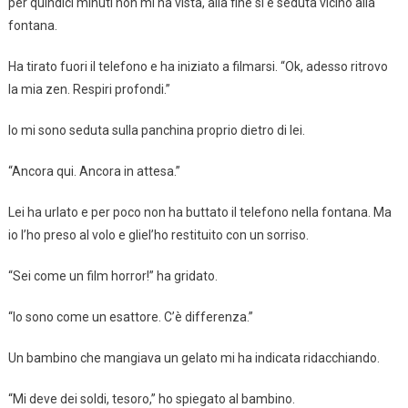
per quindici minuti non mi ha vista, alla fine si è seduta vicino alla
fontana.
Ha tirato fuori il telefono e ha iniziato a filmarsi. “Ok, adesso ritrovo
la mia zen. Respiri profondi.”
Io mi sono seduta sulla panchina proprio dietro di lei.
“Ancora qui. Ancora in attesa.”
Lei ha urlato e per poco non ha buttato il telefono nella fontana. Ma
io l’ho preso al volo e gliel’ho restituito con un sorriso.
“Sei come un film horror!” ha gridato.
“Io sono come un esattore. C’è differenza.”
Un bambino che mangiava un gelato mi ha indicata ridacchiando.
“Mi deve dei soldi, tesoro,” ho spiegato al bambino.