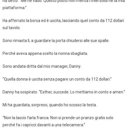
ha detto: “Me ne vado. Questo posto non merita i miei soldi né la mia
piattaforma.”
Ha afferrato la borsa ed è uscita, lasciando quel conto da 112 dollari
sul tavolo.
Sono rimasta lì, a guardare la porta chiudersi alle sue spalle.
Perché aveva appena scelto la nonna sbagliata.
Sono andata dritta dal mio manager, Danny.
“Quella donna è uscita senza pagare un conto da 112 dollari.”
Danny ha sospirato. “Esther, succede. Lo mettiamo in conto e amen.”
Mi ha guardata, sorpreso, quando ho scosso la testa.
“Non la lascio farla franca. Non si prende un pranzo gratis solo
perché fa i capricci davanti a una telecamera.”