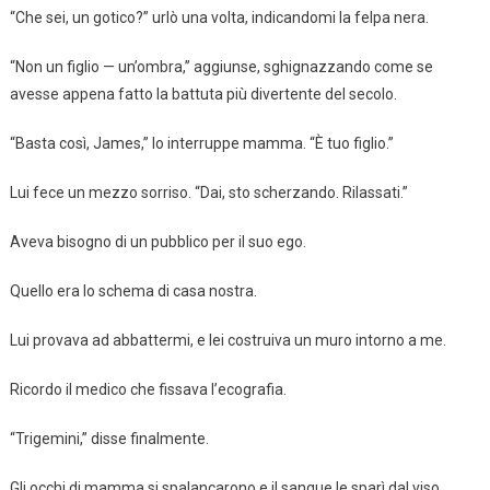
“Che sei, un gotico?” urlò una volta, indicandomi la felpa nera.
“Non un figlio — un’ombra,” aggiunse, sghignazzando come se
avesse appena fatto la battuta più divertente del secolo.
“Basta così, James,” lo interruppe mamma. “È tuo figlio.”
Lui fece un mezzo sorriso. “Dai, sto scherzando. Rilassati.”
Aveva bisogno di un pubblico per il suo ego.
Quello era lo schema di casa nostra.
Lui provava ad abbattermi, e lei costruiva un muro intorno a me.
Ricordo il medico che fissava l’ecografia.
“Trigemini,” disse finalmente.
Gli occhi di mamma si spalancarono e il sangue le sparì dal viso.