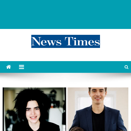
news 76 times
Контент души