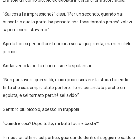
Era solo un uomo piccolo ed egoista in cerca di una scorciatoia.
“Sai cosa fa impressione?” dissi. “Per un secondo, quando hai
bussato a quella porta, ho pensato che fossi tornato perché volevi
sapere come stavamo.”
Aprì la bocca per buttare fuori una scusa già pronta, ma non glielo
permisi.
Andai verso la porta d’ingresso e la spalancai.
“Non puoi avere quei soldi, e non puoi riscrivere la storia facendo
finta che sia sempre stato per loro. Te ne sei andato perché eri
egoista, e sei tornato perché sei avido.”
Sembrò più piccolo, adesso. In trappola.
“Quindi è così? Dopo tutto, mi butti fuori e basta?”
Rimase un attimo sul portico, guardando dentro il soggiorno caldo e