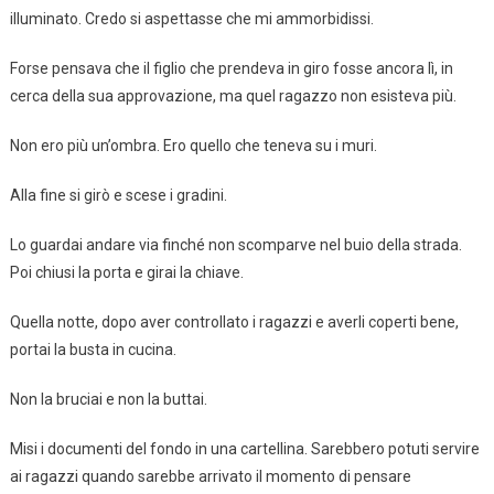
illuminato. Credo si aspettasse che mi ammorbidissi.
Forse pensava che il figlio che prendeva in giro fosse ancora lì, in
cerca della sua approvazione, ma quel ragazzo non esisteva più.
Non ero più un’ombra. Ero quello che teneva su i muri.
Alla fine si girò e scese i gradini.
Lo guardai andare via finché non scomparve nel buio della strada.
Poi chiusi la porta e girai la chiave.
Quella notte, dopo aver controllato i ragazzi e averli coperti bene,
portai la busta in cucina.
Non la bruciai e non la buttai.
Misi i documenti del fondo in una cartellina. Sarebbero potuti servire
ai ragazzi quando sarebbe arrivato il momento di pensare