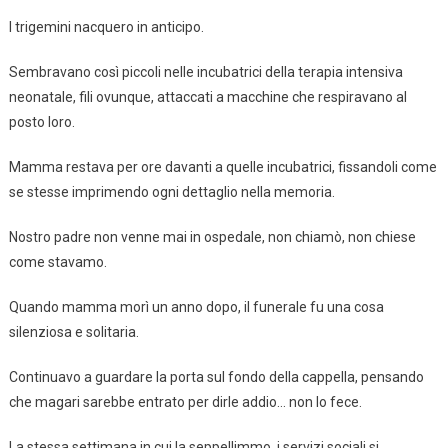
I trigemini nacquero in anticipo.
Sembravano così piccoli nelle incubatrici della terapia intensiva
neonatale, fili ovunque, attaccati a macchine che respiravano al
posto loro.
Mamma restava per ore davanti a quelle incubatrici, fissandoli come
se stesse imprimendo ogni dettaglio nella memoria.
Nostro padre non venne mai in ospedale, non chiamò, non chiese
come stavamo.
Quando mamma morì un anno dopo, il funerale fu una cosa
silenziosa e solitaria.
Continuavo a guardare la porta sul fondo della cappella, pensando
che magari sarebbe entrato per dirle addio… non lo fece.
La stessa settimana in cui la seppellimmo, i servizi sociali si