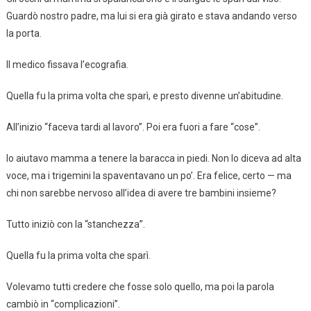
Guardò nostro padre, ma lui si era già girato e stava andando verso
la porta.
Il medico fissava l’ecografia.
Quella fu la prima volta che sparì, e presto divenne un’abitudine.
All’inizio “faceva tardi al lavoro”. Poi era fuori a fare “cose”.
Io aiutavo mamma a tenere la baracca in piedi. Non lo diceva ad alta
voce, ma i trigemini la spaventavano un po’. Era felice, certo — ma
chi non sarebbe nervoso all’idea di avere tre bambini insieme?
Tutto iniziò con la “stanchezza”.
Quella fu la prima volta che sparì.
Volevamo tutti credere che fosse solo quello, ma poi la parola
cambiò in “complicazioni”.