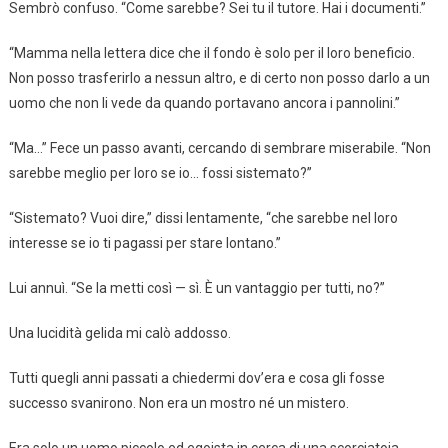
Sembrò confuso. “Come sarebbe? Sei tu il tutore. Hai i documenti.”
“Mamma nella lettera dice che il fondo è solo per il loro beneficio.
Non posso trasferirlo a nessun altro, e di certo non posso darlo a un
uomo che non li vede da quando portavano ancora i pannolini.”
“Ma…” Fece un passo avanti, cercando di sembrare miserabile. “Non
sarebbe meglio per loro se io… fossi sistemato?”
“Sistemato? Vuoi dire,” dissi lentamente, “che sarebbe nel loro
interesse se io ti pagassi per stare lontano.”
Lui annuì. “Se la metti così — sì. È un vantaggio per tutti, no?”
Una lucidità gelida mi calò addosso.
Tutti quegli anni passati a chiedermi dov’era e cosa gli fosse
successo svanirono. Non era un mostro né un mistero.