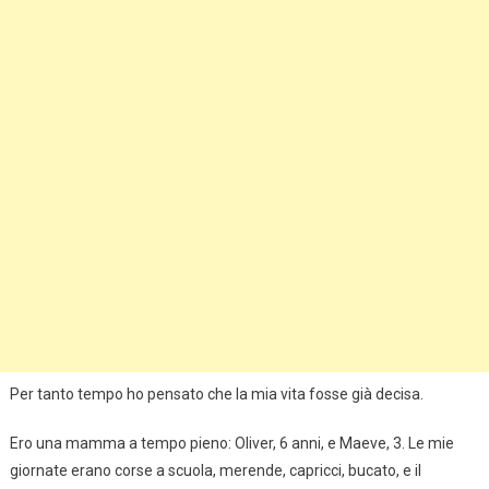
Per tanto tempo ho pensato che la mia vita fosse già decisa.
Ero una mamma a tempo pieno: Oliver, 6 anni, e Maeve, 3. Le mie
giornate erano corse a scuola, merende, capricci, bucato, e il