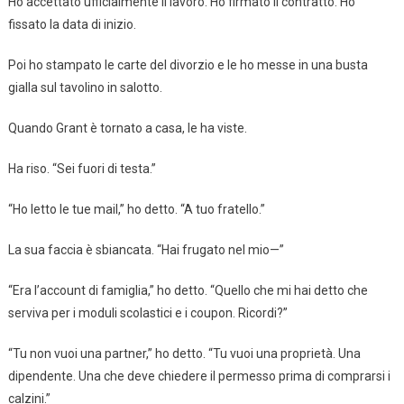
Ho accettato ufficialmente il lavoro. Ho firmato il contratto. Ho
fissato la data di inizio.
Poi ho stampato le carte del divorzio e le ho messe in una busta
gialla sul tavolino in salotto.
Quando Grant è tornato a casa, le ha viste.
Ha riso. “Sei fuori di testa.”
“Ho letto le tue mail,” ho detto. “A tuo fratello.”
La sua faccia è sbiancata. “Hai frugato nel mio—”
“Era l’account di famiglia,” ho detto. “Quello che mi hai detto che
serviva per i moduli scolastici e i coupon. Ricordi?”
“Tu non vuoi una partner,” ho detto. “Tu vuoi una proprietà. Una
dipendente. Una che deve chiedere il permesso prima di comprarsi i
calzini.”