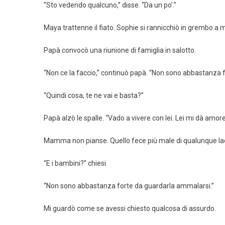
“Sto vedendo qualcuno,” disse. “Da un po’.”
Maya trattenne il fiato. Sophie si rannicchiò in grembo a 
Papà convocò una riunione di famiglia in salotto.
“Non ce la faccio,” continuò papà. “Non sono abbastanza fo
“Quindi cosa, te ne vai e basta?”
Papà alzò le spalle. “Vado a vivere con lei. Lei mi dà amore
Mamma non pianse. Quello fece più male di qualunque la
“E i bambini?” chiesi.
“Non sono abbastanza forte da guardarla ammalarsi.”
Mi guardò come se avessi chiesto qualcosa di assurdo.