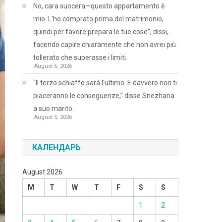
No, cara suocera—questo appartamento è
mio. L’ho comprato prima del matrimonio,
quindi per favore prepara le tue cose”, dissi,
facendo capire chiaramente che non avrei più
tollerato che superasse i limiti.
August 6, 2026
“Il terzo schiaffo sarà l’ultimo. E davvero non ti
piaceranno le conseguenze,” disse Snezhana
a suo marito.
August 5, 2026
КАЛЕНДАРЬ
August 2026
M
T
W
T
F
S
S
1
2