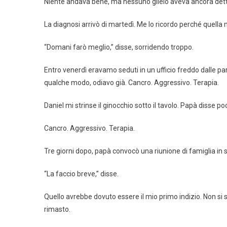
Niente andava bene, ma nessuno glielo aveva ancora dett
La diagnosi arrivò di martedì. Me lo ricordo perché quella
“Domani farò meglio,” disse, sorridendo troppo.
Entro venerdì eravamo seduti in un ufficio freddo dalle p
qualche modo, odiavo già. Cancro. Aggressivo. Terapia.
Daniel mi strinse il ginocchio sotto il tavolo. Papà disse po
Cancro. Aggressivo. Terapia.
Tre giorni dopo, papà convocò una riunione di famiglia in s
“La faccio breve,” disse.
Quello avrebbe dovuto essere il mio primo indizio. Non si
rimasto.