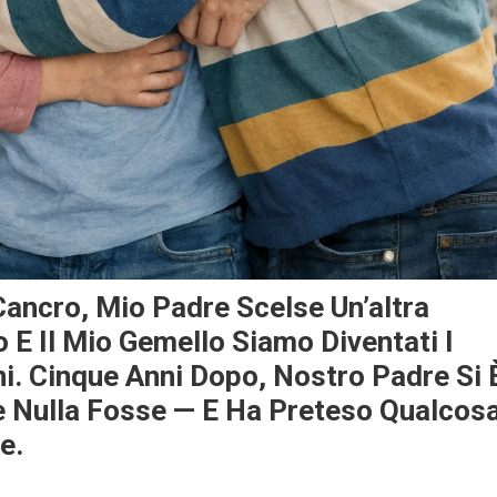
ancro, Mio Padre Scelse Un’altra
Io E Il Mio Gemello Siamo Diventati I
ini. Cinque Anni Dopo, Nostro Padre Si 
e Nulla Fosse — E Ha Preteso Qualcos
e.