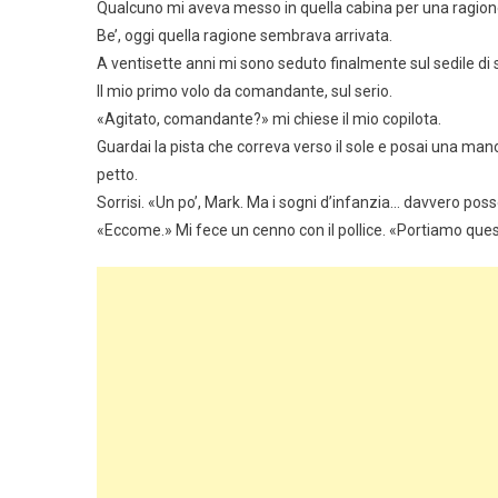
Qualcuno mi aveva messo in quella cabina per una ragion
Be’, oggi quella ragione sembrava arrivata.
A ventisette anni mi sono seduto finalmente sul sedile di sin
Il mio primo volo da comandante, sul serio.
«Agitato, comandante?» mi chiese il mio copilota.
Guardai la pista che correva verso il sole e posai una mano 
petto.
Sorrisi. «Un po’, Mark. Ma i sogni d’infanzia… davvero poss
«Eccome.» Mi fece un cenno con il pollice. «Portiamo ques