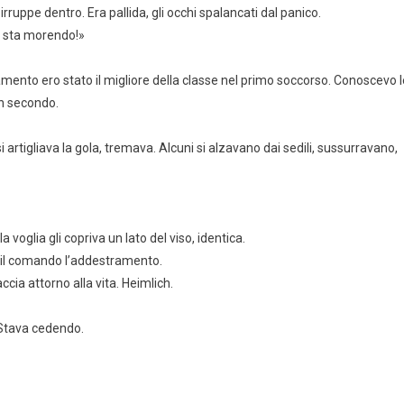
irruppe dentro. Era pallida, gli occhi spalancati dal panico.
… sta morendo!»
ento ero stato il migliore della classe nel primo soccorso. Conoscevo l
n secondo.
 artigliava la gola, tremava. Alcuni si alzavano dai sedili, sussurravano,
 la voglia gli copriva un lato del viso, identica.
e il comando l’addestramento.
raccia attorno alla vita. Heimlich.
 Stava cedendo.