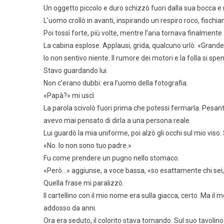
Un oggetto piccolo e duro schizzò fuori dalla sua bocca e
L’uomo crollò in avanti, inspirando un respiro roco, fischia
Poi tossì forte, più volte, mentre l’aria tornava finalmente 
La cabina esplose. Applausi, grida, qualcuno urlò: «Gran
Io non sentivo niente. Il rumore dei motori e la folla si spe
Stavo guardando lui.
Non c’erano dubbi: era l’uomo della fotografia.
«Papà?» mi uscì.
La parola scivolò fuori prima che potessi fermarla. Pesant
avevo mai pensato di dirla a una persona reale.
Lui guardò la mia uniforme, poi alzò gli occhi sul mio viso
«No. Io non sono tuo padre.»
Fu come prendere un pugno nello stomaco.
«Però…» aggiunse, a voce bassa, «so esattamente chi sei,
Quella frase mi paralizzò.
Il cartellino con il mio nome era sulla giacca, certo. Ma 
addosso da anni.
Ora era seduto, il colorito stava tornando. Sul suo tavolino