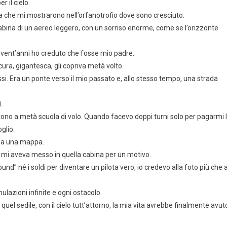
 il cielo.
a che mi mostrarono nell’orfanotrofio dove sono cresciuto.
cabina di un aereo leggero, con un sorriso enorme, come se l’orizzonte
er vent’anni ho creduto che fosse mio padre.
ura, gigantesca, gli copriva metà volto.
si. Era un ponte verso il mio passato e, allo stesso tempo, una strada
.
nirono a metà scuola di volo. Quando facevo doppi turni solo per pagarmi 
glio.
udia una mappa.
 mi aveva messo in quella cabina per un motivo.
nd” né i soldi per diventare un pilota vero, io credevo alla foto più che 
ulazioni infinite e ogni ostacolo.
quel sedile, con il cielo tutt’attorno, la mia vita avrebbe finalmente avut