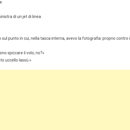
e.
istra di un jet di linea.
sul punto in cui, nella tasca interna, avevo la fotografia: proprio contro i
ono spiccare il volo, no?»
to uccello lassù.»