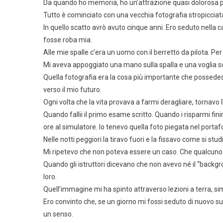
Da quando ho memoria, ho un’attrazione quasi dolorosa per
Tutto è cominciato con una vecchia fotografia stropicciat
In quello scatto avrò avuto cinque anni. Ero seduto nella 
fosse roba mia.
Alle mie spalle c’era un uomo con il berretto da pilota. P
Mi aveva appoggiato una mano sulla spalla e una voglia sc
Quella fotografia era la cosa più importante che possedes
verso il mio futuro.
Ogni volta che la vita provava a farmi deragliare, tornavo lì
Quando fallii il primo esame scritto. Quando i risparmi fi
ore al simulatore. Io tenevo quella foto piegata nel portafo
Nelle notti peggiori la tiravo fuori e la fissavo come si st
Mi ripetevo che non poteva essere un caso. Che qualcuno
Quando gli istruttori dicevano che non avevo né il “backgrou
loro.
Quell’immagine mi ha spinto attraverso lezioni a terra, sim
Ero convinto che, se un giorno mi fossi seduto di nuovo su 
un senso.