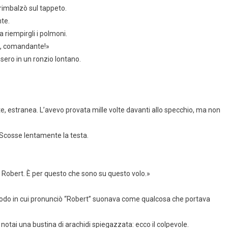
 rimbalzò sul tappeto.
nte.
a riempirgli i polmoni.
de, comandante!»
nsero in un ronzio lontano.
e, estranea. L’avevo provata mille volte davanti allo specchio, ma non
. Scosse lentamente la testa.
 Robert. È per questo che sono su questo volo.»
il modo in cui pronunciò “Robert” suonava come qualcosa che portava
 notai una bustina di arachidi spiegazzata: ecco il colpevole.