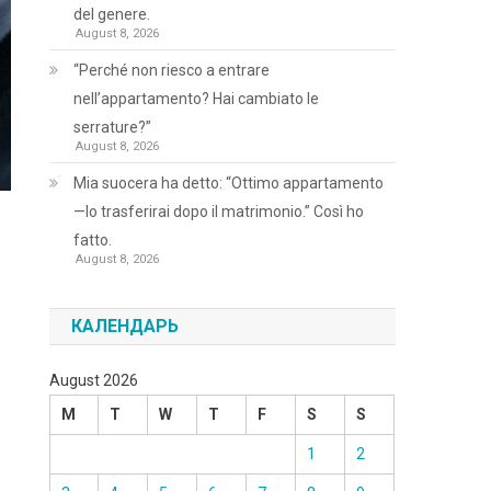
del genere.
August 8, 2026
“Perché non riesco a entrare
nell’appartamento? Hai cambiato le
serrature?”
August 8, 2026
Mia suocera ha detto: “Ottimo appartamento
—lo trasferirai dopo il matrimonio.” Così ho
fatto.
August 8, 2026
КАЛЕНДАРЬ
August 2026
M
T
W
T
F
S
S
1
2