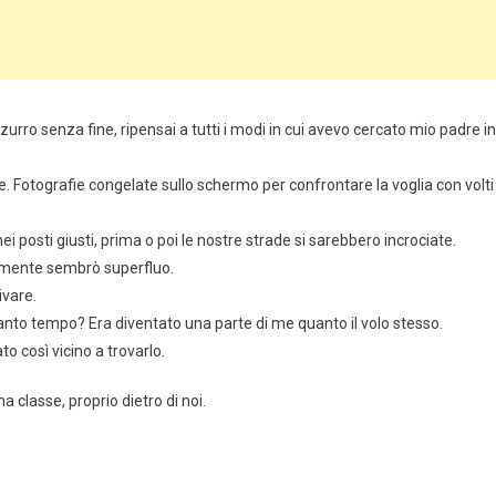
rro senza fine, ripensai a tutti i modi in cui avevo cercato mio padre in
ste. Fotografie congelate sullo schermo per confrontare la voglia con volti
 posti giusti, prima o poi le nostre strade si sarebbero incrociate.
visamente sembrò superfluo.
ivare.
anto tempo? Era diventato una parte di me quanto il volo stesso.
 così vicino a trovarlo.
 classe, proprio dietro di noi.