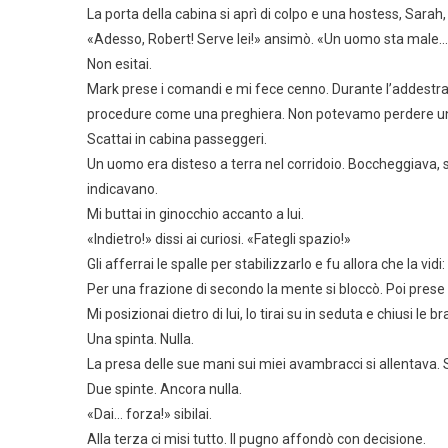
La porta della cabina si aprì di colpo e una hostess, Sarah, 
«Adesso, Robert! Serve lei!» ansimò. «Un uomo sta male
Non esitai.
Mark prese i comandi e mi fece cenno. Durante l’addestram
procedure come una preghiera. Non potevamo perdere u
Scattai in cabina passeggeri.
Un uomo era disteso a terra nel corridoio. Boccheggiava, si
indicavano.
Mi buttai in ginocchio accanto a lui.
«Indietro!» dissi ai curiosi. «Fategli spazio!»
Gli afferrai le spalle per stabilizzarlo e fu allora che la vidi:
Per una frazione di secondo la mente si bloccò. Poi pres
Mi posizionai dietro di lui, lo tirai su in seduta e chiusi le b
Una spinta. Nulla.
La presa delle sue mani sui miei avambracci si allentava.
Due spinte. Ancora nulla.
«Dai… forza!» sibilai.
Alla terza ci misi tutto. Il pugno affondò con decisione.