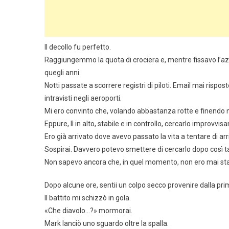
Il decollo fu perfetto.
Raggiungemmo la quota di crociera e, mentre fissavo l’azzu
quegli anni.
Notti passate a scorrere registri di piloti. Email mai rispo
intravisti negli aeroporti.
Mi ero convinto che, volando abbastanza rotte e finendo nei
Eppure, lì in alto, stabile e in controllo, cercarlo improv
Ero già arrivato dove avevo passato la vita a tentare di arr
Sospirai. Davvero potevo smettere di cercarlo dopo così t
Non sapevo ancora che, in quel momento, non ero mai stato
Dopo alcune ore, sentii un colpo secco provenire dalla prima
Il battito mi schizzò in gola.
«Che diavolo…?» mormorai.
Mark lanciò uno sguardo oltre la spalla.