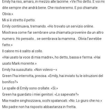
Emily ha riso, amaro, in mezzo alle lacrime. «Ve l’ho detto. E voi mi
dite sempre che andrà bene. Che risolveremo. E poi chiamate
Olivia.»
Mi si è stretto il petto.
Emily continuava, tremando. «Ho trovato un servizio online.
Mostrava come far sembrare una chiamata provenire da un altro
numero. Ho pensato… se sembrava la mamma… Olivia l’avrebbe
fatto.»
Il calore mi è salito al collo.
«Hai usato la voce di mia madre», ho detto, bassa e ferma. «Hai
usato Mark morente.»
Emily ha sussultato. «Non volevo—»
Green l’ha interrotta, precisa. «Emily, hai inviato tu le istruzioni del
bonifico?»
Le spalle di Emily sono crollate. «Sì.»
Green ha guardato i miei genitori. «Lo sapevate?»
Mia madre singhiozzava, occhi spalancati. «No. Lo giuro che no.»
Mio padre non ha risposto abbastanza in fretta.