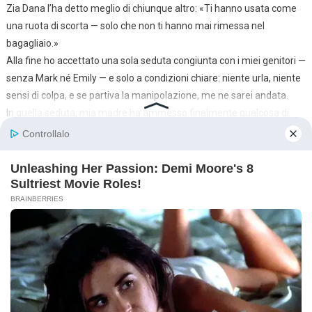
Zia Dana l’ha detto meglio di chiunque altro: «Ti hanno usata come
una ruota di scorta — solo che non ti hanno mai rimessa nel
bagagliaio.»
Alla fine ho accettato una sola seduta congiunta con i miei genitori —
senza Mark né Emily — e solo a condizioni chiare: niente urla, niente
sensi di colpa, e se partiva la manipolazione, me ne sarei andata.
In quella seduta, mia madre ha ammesso finalmente qualcosa di
vero: «Perché tu sistemi sempre tutto.»
Io le ho risposto: «Non è una ragione. È un’abitudine.»
Mio padre ha detto, rigido: «Abbiamo sbagliato.» Non era poetico,
ma era la prima crepa nella sua vecchia autorità.
Sono passati mesi. Emily ha trovato un lavoro più stabile, ha pagato
le spese, ha iniziato a ricostruire. Mi ha chiesto di vedermi in un luogo
pubblico: un’ora, nessuna richiesta. Al bar ha ammesso, tremando:
«Ero gelosa. Contavo su di te per far sparire le cose.»
Ha fatto scivolare un assegno circolare sul tavolo — piccolo rispetto
a 20.000, ma reale. Senza ganci. Senza trucco.
Io ho detto: «Questo è un inizio. Un inizio non è una fine.»