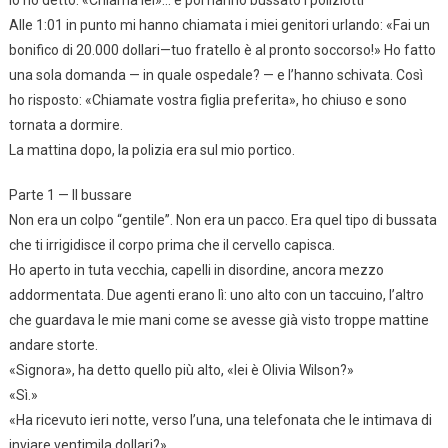
Io ho detto: «Chiama lei»… e poi hanno bussato i poliziotti
Alle 1:01 in punto mi hanno chiamata i miei genitori urlando: «Fai un
bonifico di 20.000 dollari—tuo fratello è al pronto soccorso!» Ho fatto
una sola domanda — in quale ospedale? — e l’hanno schivata. Così
ho risposto: «Chiamate vostra figlia preferita», ho chiuso e sono
tornata a dormire.
La mattina dopo, la polizia era sul mio portico.
Parte 1 — Il bussare
Non era un colpo “gentile”. Non era un pacco. Era quel tipo di bussata
che ti irrigidisce il corpo prima che il cervello capisca.
Ho aperto in tuta vecchia, capelli in disordine, ancora mezzo
addormentata. Due agenti erano lì: uno alto con un taccuino, l’altro
che guardava le mie mani come se avesse già visto troppe mattine
andare storte.
«Signora», ha detto quello più alto, «lei è Olivia Wilson?»
«Sì.»
«Ha ricevuto ieri notte, verso l’una, una telefonata che le intimava di
inviare ventimila dollari?»