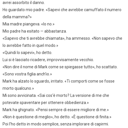
avrei assorbito il danno.
Ho guardato mio padre. «Sapevi che avrebbe camuffato il numero
della mamma?»
Mia madre piangeva. «Io no.»
Mio padre ha esitato — abbastanza.
«Sapevo che ti avrebbe chiamata», ha ammesso. «Non sapevo che
lo avrebbe fatto in quel modo.»
«Quindi lo sapevi», ho detto.
Lui si è lasciato ricadere, improvvisamente vecchio.
«Non dire il nome di Mark come se spiegasse tutto», ho scattato.
«Sono vostra figlia anch’io.»
Mark ha alzato lo sguardo, irritato. «Ti comporti come se fosse
morto qualcuno.»
Mi sono avvicinata. «Sai cos’è morto? La versione di me che
potevate spaventare per ottenere obbedienza.»
Mark ha ghignato. «Pensi sempre di essere migliore di me.»
«Non è questione di meglio», ho detto. «È questione di finita.»
Poi l’ho detto in modo semplice, senza implorare di capirmi.