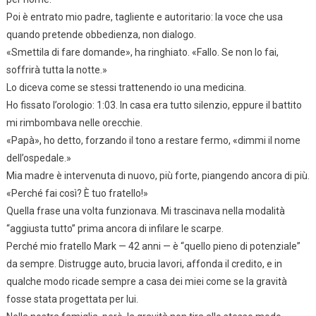
Poi è entrato mio padre, tagliente e autoritario: la voce che usa
quando pretende obbedienza, non dialogo.
«Smettila di fare domande», ha ringhiato. «Fallo. Se non lo fai,
soffrirà tutta la notte.»
Lo diceva come se stessi trattenendo io una medicina.
Ho fissato l’orologio: 1:03. In casa era tutto silenzio, eppure il battito
mi rimbombava nelle orecchie.
«Papà», ho detto, forzando il tono a restare fermo, «dimmi il nome
dell’ospedale.»
Mia madre è intervenuta di nuovo, più forte, piangendo ancora di più.
«Perché fai così? È tuo fratello!»
Quella frase una volta funzionava. Mi trascinava nella modalità
“aggiusta tutto” prima ancora di infilare le scarpe.
Perché mio fratello Mark — 42 anni — è “quello pieno di potenziale”
da sempre. Distrugge auto, brucia lavori, affonda il credito, e in
qualche modo ricade sempre a casa dei miei come se la gravità
fosse stata progettata per lui.