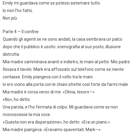
Emily mi guardava come se potessi sistemare tutto.
Io non l’ho fatto.
Non più.
Parte 4 — Il confine
Quando gli agenti se ne sono andati, la casa sembrava un palco
dopo che il pubblico è uscito: scenografia al suo posto, illusione
distrutta.
Mia madre camminava avanti e indietro, le mani al petto. Mio padre
fissava il tavolo. Mark era affossato sul telefono come se niente
contasse. Emily piangeva con il volto tra le mani.
Io ero vicino alla porta con le chiavi strette così forte da farmi male.
Mia madre è corsa verso di me. «Olivia, tesoro—»
«No», ho detto.
Una parola, e l’ho fermata di colpo. Mi guardava come se non
riconoscesse la mia voce.
«Questa non era disperazione», ho detto. «Era un piano.»
Mia madre piangeva. «Eravamo spaventati. Mark—»