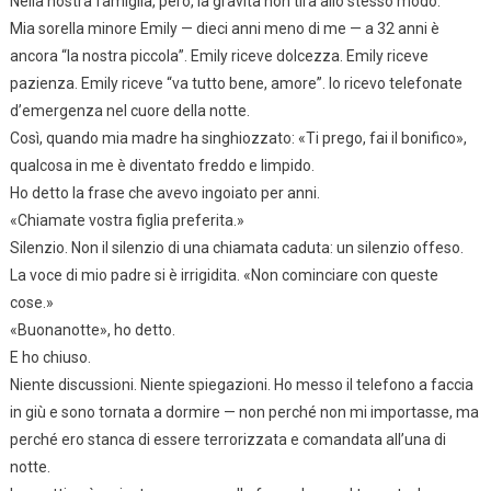
Nella nostra famiglia, però, la gravità non tira allo stesso modo.
Mia sorella minore Emily — dieci anni meno di me — a 32 anni è
ancora “la nostra piccola”. Emily riceve dolcezza. Emily riceve
pazienza. Emily riceve “va tutto bene, amore”. Io ricevo telefonate
d’emergenza nel cuore della notte.
Così, quando mia madre ha singhiozzato: «Ti prego, fai il bonifico»,
qualcosa in me è diventato freddo e limpido.
Ho detto la frase che avevo ingoiato per anni.
«Chiamate vostra figlia preferita.»
Silenzio. Non il silenzio di una chiamata caduta: un silenzio offeso.
La voce di mio padre si è irrigidita. «Non cominciare con queste
cose.»
«Buonanotte», ho detto.
E ho chiuso.
Niente discussioni. Niente spiegazioni. Ho messo il telefono a faccia
in giù e sono tornata a dormire — non perché non mi importasse, ma
perché ero stanca di essere terrorizzata e comandata all’una di
notte.