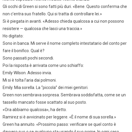
Gli occhi di Green si sono fatti più duri. «Bene. Questo conferma che
non c’entra suo fratello. Qui si tratta di controllare lei.»
Si è piegata in avanti. «Adesso chieda qualcosa a cui non possono
resistere — qualcosa che lasci una traccia.»
Ho digitato:
Sono in banca. Mi serve il nome completo intestatario del conto per
fare il bonifico. Qual è?
Sono passati pochi secondi.
Poi la risposta è arrivata come uno schiaffo:
Emily Wilson. Adesso invia.
Mi si è tolta l’aria dai polmoni.
Emily. Mia sorella. La “piccola” dei miei genitori.
Green non sembrava sorpresa. Sembrava soddisfatta, come se un
tassello mancato fosse scattato al suo posto.
«Ora abbiamo qualcosa», ha detto.
Ramirez si è avvicinato per leggere. «È il nome di sua sorella.»
Green ha annuito. «Prossimo passo: verificare se quel conto è
davvero suo o se qualcuno sta usando il suo nome. In ogni caso,