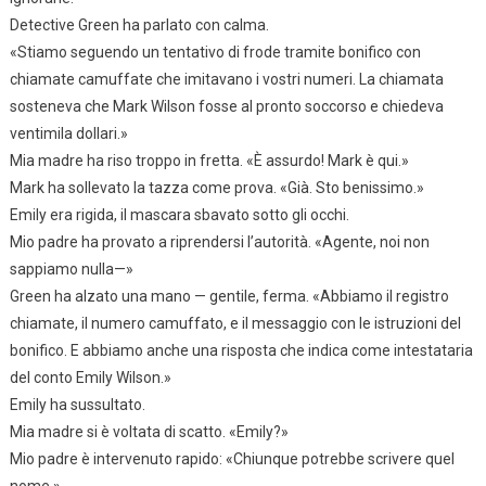
Detective Green ha parlato con calma.
«Stiamo seguendo un tentativo di frode tramite bonifico con
chiamate camuffate che imitavano i vostri numeri. La chiamata
sosteneva che Mark Wilson fosse al pronto soccorso e chiedeva
ventimila dollari.»
Mia madre ha riso troppo in fretta. «È assurdo! Mark è qui.»
Mark ha sollevato la tazza come prova. «Già. Sto benissimo.»
Emily era rigida, il mascara sbavato sotto gli occhi.
Mio padre ha provato a riprendersi l’autorità. «Agente, noi non
sappiamo nulla—»
Green ha alzato una mano — gentile, ferma. «Abbiamo il registro
chiamate, il numero camuffato, e il messaggio con le istruzioni del
bonifico. E abbiamo anche una risposta che indica come intestataria
del conto Emily Wilson.»
Emily ha sussultato.
Mia madre si è voltata di scatto. «Emily?»
Mio padre è intervenuto rapido: «Chiunque potrebbe scrivere quel