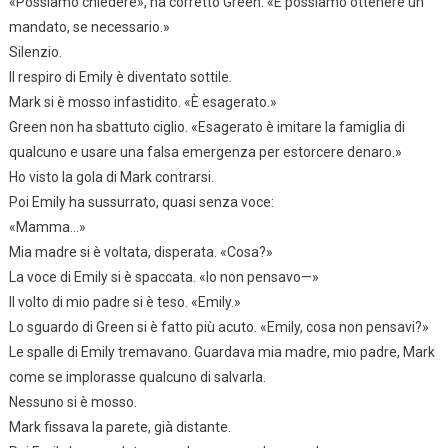
«Possiamo chiedere», ha corretto Green. «E possiamo ottenere un
mandato, se necessario.»
Silenzio.
Il respiro di Emily è diventato sottile.
Mark si è mosso infastidito. «È esagerato.»
Green non ha sbattuto ciglio. «Esagerato è imitare la famiglia di
qualcuno e usare una falsa emergenza per estorcere denaro.»
Ho visto la gola di Mark contrarsi.
Poi Emily ha sussurrato, quasi senza voce:
«Mamma…»
Mia madre si è voltata, disperata. «Cosa?»
La voce di Emily si è spaccata. «Io non pensavo—»
Il volto di mio padre si è teso. «Emily.»
Lo sguardo di Green si è fatto più acuto. «Emily, cosa non pensavi?»
Le spalle di Emily tremavano. Guardava mia madre, mio padre, Mark
come se implorasse qualcuno di salvarla.
Nessuno si è mosso.
Mark fissava la parete, già distante.