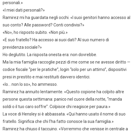
personali.»
«I miei dati personali?»
Ramirez mi ha guardata negli occhi. «I suoi genitori hanno accesso al
suo conto? Alle password? Conti condivisi?»
«No», ho risposto subito. «Non più.»
«E suo fratello? Ha accesso ai suoi dati? Al suo numero di
previdenza sociale?»
Ho deglutito. La risposta onesta era: non dovrebbe.
Ma la mia famiglia raccoglie pezzi di me come se ne avesse diritto —
codice fiscale “per le pratiche”, login “solo per un attimo”, dispositivi
presi in prestito e mai restituiti davvero identici.
«Io… non lo so», ho ammesso.
Ramirez ha annuito lentamente. «Questo copione ha colpito altre
persone questa settimana: panico nel cuore della notte, “manda
soldi o il tuo caro soffre”. Colpisce chi reagisce per paura.»
La voce di Hensley si è abbassata. «Qui hanno usato il nome di suo
fratello. Significa che chi l’ha fatto conosce la sua famiglia.»
Ramirez ha chiuso il taccuino. «Vorremmo che venisse in centrale a