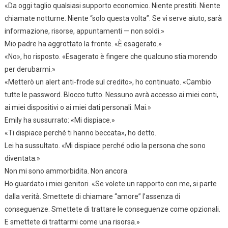
«Da oggi taglio qualsiasi supporto economico. Niente prestiti. Niente
chiamate notturne. Niente “solo questa volta”. Se vi serve aiuto, sarà
informazione, risorse, appuntamenti — non soldi.»
Mio padre ha aggrottato la fronte. «È esagerato.»
«No», ho risposto. «Esagerato è fingere che qualcuno stia morendo
per derubarmi.»
«Metterò un alert anti-frode sul credito», ho continuato. «Cambio
tutte le password. Blocco tutto. Nessuno avrà accesso ai miei conti,
ai miei dispositivi o ai miei dati personali. Mai.»
Emily ha sussurrato: «Mi dispiace.»
«Ti dispiace perché ti hanno beccata», ho detto.
Lei ha sussultato. «Mi dispiace perché odio la persona che sono
diventata.»
Non mi sono ammorbidita. Non ancora.
Ho guardato i miei genitori. «Se volete un rapporto con me, si parte
dalla verità. Smettete di chiamare “amore” l’assenza di
conseguenze. Smettete di trattare le conseguenze come opzionali.
E smettete di trattarmi come una risorsa.»