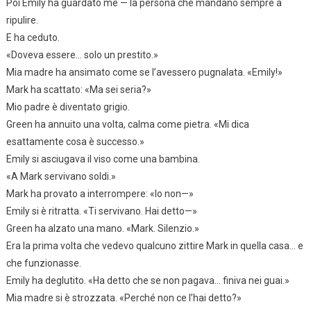
Poi Emily ha guardato me — la persona che mandano sempre a
ripulire.
E ha ceduto.
«Doveva essere… solo un prestito.»
Mia madre ha ansimato come se l’avessero pugnalata. «Emily!»
Mark ha scattato: «Ma sei seria?»
Mio padre è diventato grigio.
Green ha annuito una volta, calma come pietra. «Mi dica
esattamente cosa è successo.»
Emily si asciugava il viso come una bambina.
«A Mark servivano soldi.»
Mark ha provato a interrompere: «Io non—»
Emily si è ritratta. «Ti servivano. Hai detto—»
Green ha alzato una mano. «Mark. Silenzio.»
Era la prima volta che vedevo qualcuno zittire Mark in quella casa… e
che funzionasse.
Emily ha deglutito. «Ha detto che se non pagava… finiva nei guai.»
Mia madre si è strozzata. «Perché non ce l’hai detto?»