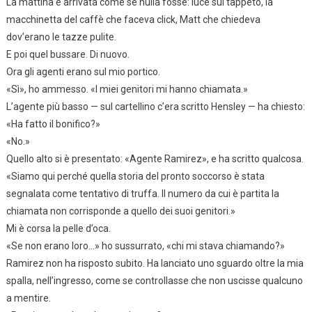
La mattina è arrivata come se nulla fosse: luce sul tappeto, la
macchinetta del caffè che faceva click, Matt che chiedeva
dov’erano le tazze pulite.
E poi quel bussare. Di nuovo.
Ora gli agenti erano sul mio portico.
«Sì», ho ammesso. «I miei genitori mi hanno chiamata.»
L’agente più basso — sul cartellino c’era scritto Hensley — ha chiesto:
«Ha fatto il bonifico?»
«No.»
Quello alto si è presentato: «Agente Ramirez», e ha scritto qualcosa.
«Siamo qui perché quella storia del pronto soccorso è stata
segnalata come tentativo di truffa. Il numero da cui è partita la
chiamata non corrisponde a quello dei suoi genitori.»
Mi è corsa la pelle d’oca.
«Se non erano loro…» ho sussurrato, «chi mi stava chiamando?»
Ramirez non ha risposto subito. Ha lanciato uno sguardo oltre la mia
spalla, nell’ingresso, come se controllasse che non uscisse qualcuno
a mentire.