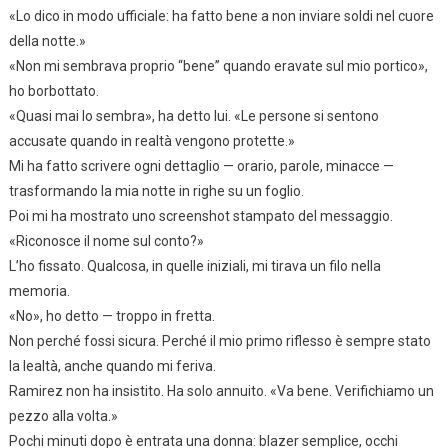
«Lo dico in modo ufficiale: ha fatto bene a non inviare soldi nel cuore
della notte.»
«Non mi sembrava proprio “bene” quando eravate sul mio portico»,
ho borbottato.
«Quasi mai lo sembra», ha detto lui. «Le persone si sentono
accusate quando in realtà vengono protette.»
Mi ha fatto scrivere ogni dettaglio — orario, parole, minacce —
trasformando la mia notte in righe su un foglio.
Poi mi ha mostrato uno screenshot stampato del messaggio.
«Riconosce il nome sul conto?»
L’ho fissato. Qualcosa, in quelle iniziali, mi tirava un filo nella
memoria.
«No», ho detto — troppo in fretta.
Non perché fossi sicura. Perché il mio primo riflesso è sempre stato
la lealtà, anche quando mi feriva.
Ramirez non ha insistito. Ha solo annuito. «Va bene. Verifichiamo un
pezzo alla volta.»
Pochi minuti dopo è entrata una donna: blazer semplice, occhi