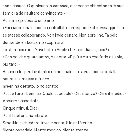
sono casuali. O qualcuno la conosce, o conosce abbastanza la sua
famiglia da risultare convincente.»
Poi mi ha proposto un piano.
«Facciamo una risposta controllata. Lei risponde al messaggio come
se stesse collaborando. Non invia denaro. Non apre link. Fa solo
domande e li lasciamo scoprirsi.»
Lo stomaco mi si è rivoltato. «Vuole che io ci stia al gioco?»
«Con noi che guardiamo», ha detto. «È più sicuro che farlo da sola,
più tardi.»
Ho annuito, perché dentro di me qualcosa si era spostato: dalla
paura alla messa a fuoco.
Green ha dettato. Io ho scritto:
Posso fare il bonifico. Quale ospedale? Che stanza? Chi è il medico?
Abbiamo aspettato.
Cinque minuti. Dieci.
Poi il telefono ha vibrato.
Smettila di chiedere. Invia e basta. Sta soffrendo.
Niente ospedale. Niente medico. Niente stanza.