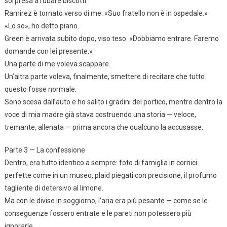
sorpresa a rubare biscotti.
Ramirez è tornato verso di me. «Suo fratello non è in ospedale.»
«Lo so», ho detto piano.
Green è arrivata subito dopo, viso teso. «Dobbiamo entrare. Faremo
domande con lei presente.»
Una parte di me voleva scappare.
Un’altra parte voleva, finalmente, smettere di recitare che tutto
questo fosse normale.
Sono scesa dall’auto e ho salito i gradini del portico, mentre dentro la
voce di mia madre già stava costruendo una storia — veloce,
tremante, allenata — prima ancora che qualcuno la accusasse.
Parte 3 — La confessione
Dentro, era tutto identico a sempre: foto di famiglia in cornici
perfette come in un museo, plaid piegati con precisione, il profumo
tagliente di detersivo al limone.
Ma con le divise in soggiorno, l’aria era più pesante — come se le
conseguenze fossero entrate e le pareti non potessero più
ignorarle.