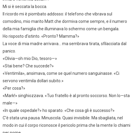
Mi si è seccata la bocca.
Il ricordo mi è piombato addosso: il telefono che vibrava sul
comodino, mio marito Matt che dormiva come sempre, e il numero
della mia famiglia che illuminava lo schermo come un bengala.
Ho risposto d’istinto. «Pronto? Mamma?»
La voce di mia madre arrivava… ma sembrava tirata, sfilacciata dal
panico.
«Olivia—oh mio Dio, tesoro—»
«Stai bene? Che succede?»
«Ventimila», ansimava, come se quel numero sanguinasse. «Ci
servono ventimila dollari subito.»
«Per cosa?»
«Mark!» singhiozzava. «Tuo fratello è al pronto soccorso. Non lo—sta
male—»
«In quale ospedale?» ho sparato. «Che cosa gli è successo?»
C’è stata una pausa. Minuscola. Quasi invisibile. Ma sbagliata, nel
modo in cui il corpo riconosce il pericolo prima che la mente lo chiami
per nome.