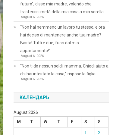
futuro”, disse mia madre, volendo che
trasferissi metà della mia casa a mia sorella.
August 6, 2026
“Non hai nemmeno un lavoro tu stesso, e ora
hai deciso di mantenere anche tua madre?
Basta! Tutti e due, fuori dal mio
appartamento!”
August 6, 2026
“Non ti do nessun soldi, mamma. Chiedi aiuto a
chi hai intestato la casa,” rispose la figlia.
August 6, 2026
КАЛЕНДАРЬ
August 2026
M
T
W
T
F
S
S
1
2