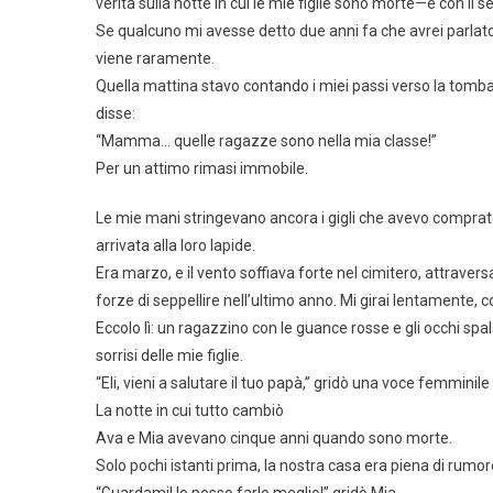
verità sulla notte in cui le mie figlie sono morte—e con il 
Se qualcuno mi avesse detto due anni fa che avrei parlato co
viene raramente.
Quella mattina stavo contando i miei passi verso la tom
disse:
“Mamma… quelle ragazze sono nella mia classe!”
Per un attimo rimasi immobile.
Le mie mani stringevano ancora i gigli che avevo compra
arrivata alla loro lapide.
Era marzo, e il vento soffiava forte nel cimitero, attraver
forze di seppellire nell’ultimo anno. Mi girai lentamente,
Eccolo lì: un ragazzino con le guance rosse e gli occhi spa
sorrisi delle mie figlie.
“Eli, vieni a salutare il tuo papà,” gridò una voce femmini
La notte in cui tutto cambiò
Ava e Mia avevano cinque anni quando sono morte.
Solo pochi istanti prima, la nostra casa era piena di rumor