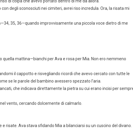
senso di colpa che avevo portato dentro di me da allora.
n degli sconosciuti nei cimiteri, avrei riso incredula. Ora, la risata mi
ba—34, 35, 36—quando improvvisamente una piccola voce dietro di me
to quella mattina—bianchi per Ava e rosa per Mia. Non ero nemmeno
sandomi il cappotto e risvegliando ricordi che avevo cercato con tutte le
 come se le parole del bambino avessero spezzato l’aria.
lancati, che indicava direttamente la pietra su cui erano incisi per sempre
le nel vento, cercando dolcemente di calmarlo.
e e risate. Ava stava sfidando Mia a bilanciarsi su un cuscino del divano.