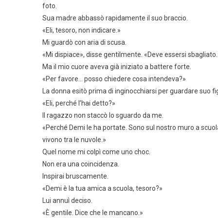
foto.
Sua madre abbassò rapidamente il suo braccio.
«Eli, tesoro, non indicare.»
Mi guardò con aria di scusa.
«Mi dispiace», disse gentilmente. «Deve essersi sbagliato.
Ma il mio cuore aveva già iniziato a battere forte.
«Per favore… posso chiedere cosa intendeva?»
La donna esitò prima di inginocchiarsi per guardare suo figl
«Eli, perché l’hai detto?»
Il ragazzo non staccò lo sguardo da me.
«Perché Demi le ha portate. Sono sul nostro muro a scuola
vivono tra le nuvole.»
Quel nome mi colpì come uno choc.
Non era una coincidenza.
Inspirai bruscamente.
«Demi è la tua amica a scuola, tesoro?»
Lui annuì deciso.
«È gentile. Dice che le mancano.»