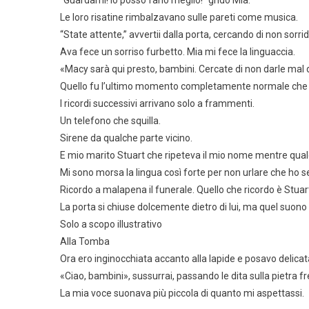
“Guardami! Io posso farlo meglio!” gridò Mia.
Le loro risatine rimbalzavano sulle pareti come musica.
“State attente,” avvertii dalla porta, cercando di non sorr
Ava fece un sorriso furbetto. Mia mi fece la linguaccia.
«Macy sarà qui presto, bambini. Cercate di non darle mal 
Quello fu l’ultimo momento completamente normale che
I ricordi successivi arrivano solo a frammenti.
Un telefono che squilla.
Sirene da qualche parte vicino.
E mio marito Stuart che ripeteva il mio nome mentre qualc
Mi sono morsa la lingua così forte per non urlare che ho se
Ricordo a malapena il funerale. Quello che ricordo è Stuar
La porta si chiuse dolcemente dietro di lui, ma quel suono 
Solo a scopo illustrativo
Alla Tomba
Ora ero inginocchiata accanto alla lapide e posavo delicatam
«Ciao, bambini», sussurrai, passando le dita sulla pietra fre
La mia voce suonava più piccola di quanto mi aspettassi.