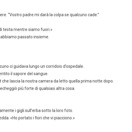
idere. “Vostro padre mi darà la colpa se qualcuno cade.”
di testa mentre siamo fuori.»
 abbiamo passato insieme.
uno ci guidava lungo un corridoio d’ospedale.
ntito il sapore del sangue.
t che lascia la nostra camera da letto quella prima notte dopo.
echeggiò più forte di qualsiasi altra cosa.
ente i gigli sull’erba sotto la loro foto.
dda. «Ho portato i fiori che vi piacciono.»