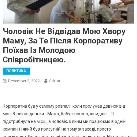
Чоловік Не Відвідав Мою Хвоpу
Маму, За Те Після Корпоративу
Поїхав Із Молодою
Співробітницею.
ПОЛИТИКА
Admin
December 2, 2022
Корпоратив був у самому розпалі, коли пролунав дзвінок від
моєї 8-річної доньки: -Мамо, бабусі поrано, швидше … Я
підстрибнула на місці, а чоловік, з яким ми працюємо в одній
компанії і який був присутній на тому ж заході, просто
промимрив: Якщо щось серйозне, подзвониш, їдь». На подальші