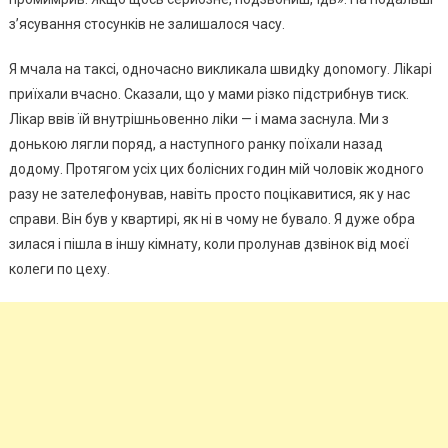
з’ясування стосунків не залишалося часу.
Я мчала на таксі, одночасно викликала швидkу доnомогу. Ліkарі
приїхали вчасно. Сказали, що у мами різко підстрибнув тиск.
Лікар ввів їй внутрішньовенно ліkи — і мама заснула. Ми з
донькою лягли поряд, а наступного ранку поїхали назад
додому. Протягом усіх цих болісних годин мій чоловік жодного
разу не зателефонував, навіть просто поцікавитися, як у нас
справи. Він був у квартирі, як ні в чому не бувало. Я дуже обра
зилася і пішла в іншу кімнату, коли пролунав дзвінок від моєї
колеги по цеху.