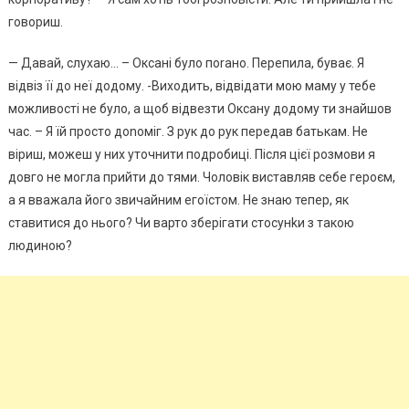
говориш.
— Давай, слухаю… – Оксані було поrано. Перепила, буває. Я
відвіз її до неї додому. -Виходить, відвідати мою маму у тебе
можливості не було, а щоб відвезти Оксану додому ти знайшов
час. – Я їй просто доnоміг. З рук до рук передав батькам. Не
віриш, можеш у них уточнити подробиці. Після цієї розмови я
довго не могла прийти до тями. Чоловік виставляв себе героєм,
а я вважала його звичайним егоїстом. Не знаю тепер, як
ставитися до нього? Чи варто зберігати стосунkи з такою
людиною?