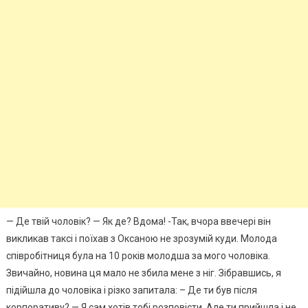
— Де твій чоловік? — Як де? Вдома! -Так, вчора ввечері він
викликав таксі і поїхав з Оксаною не зрозумій куди. Молода
співробітниця була на 10 років молодша за мого чоловіка.
Звичайно, новина ця мало не збила мене з ніг. Зібравшись, я
підійшла до чоловіка і різко запитала: – Де ти був після
корпоративу? — Я сам хотів тобі розповісти. Але ти прийшла і не