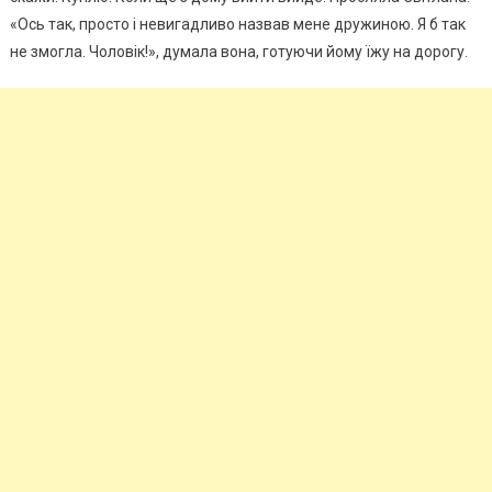
«Ось так, просто і невигадливо назвав мене дружиною. Я б так
не змогла. Чоловік!», думала вона, готуючи йому їжу на дорогу.