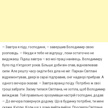
— Завтра я піду, господиня, — завершив Володимир свою
розповідь. — Нікуди я тебе не відпущу , поки остаточно не
видужаєш. Підеш завтра — всі мої праці нанівець. Володимиру
було під п’ятдесят років. Більше доби він спав, відновлював
сили. Але решту часу сидіти без діла не міг. Паркан Світлані
відремонтував, двері в сараї підправив, сніг надворі прибрав. А
одного вечора сказав: — Завтра вранці поїду. Потрібно ж свої
гроші забрати. Засму тилася Світлана, не хотіла, щоб Володимир
виїжджав. Той правильно зрозумівши настрій господині, додав:
— До вечора повернуся додому. Що в будинку потрібне, ти мені
скажи. Куплю. Коли ще з дому вийти вийде. Просяяла Світлана.