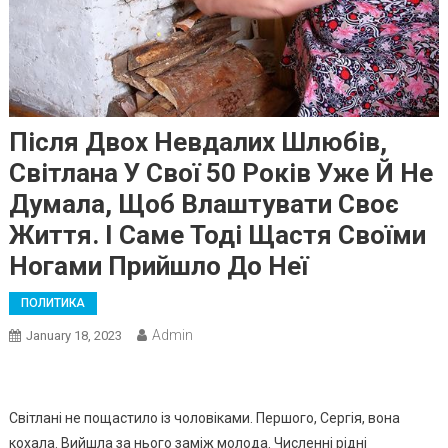
Після Двох Невдалих Шлюбів,
Світлана У Свої 50 Років Уже Й Не
Думала, Щоб Влаштувати Своє
Життя. І Саме Тоді Щастя Своїми
Ногами Прийшло До Неї
ПОЛИТИКА
Admin
January 18, 2023
Світлані не пощастило із чоловіками. Першого, Сергія, вона
кохала. Вийшла за нього заміж молода. Численні рідні