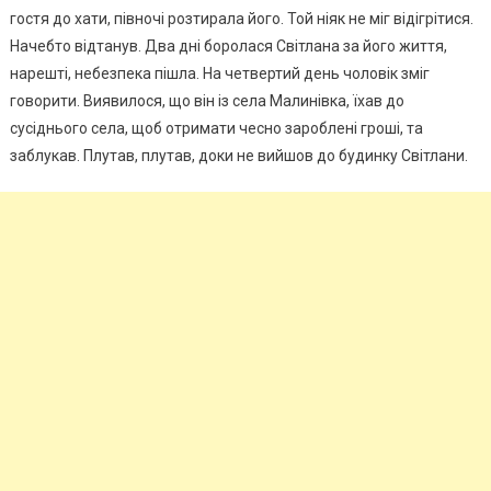
гостя до хати, півночі розтирала його. Той ніяк не міг відігрітися.
Начебто відтанув. Два дні боролася Світлана за його життя,
нарешті, небезпека пішла. На четвертий день чоловік зміг
говорити. Виявилося, що він із села Малинівка, їхав до
сусіднього села, щоб отримати чесно зароблені гроші, та
заблукав. Плутав, плутав, доки не вийшов до будинку Світлани.