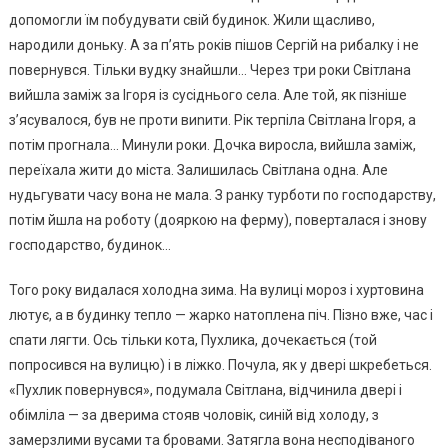
допомогли їм побудувати свій будинок. Жили щасливо,
народили доньку. А за п’ять років пішов Сергій на рибалку і не
повернувся. Тільки вудку знайшли… Через три роки Світлана
вийшла заміж за Ігоря із сусіднього села. Але той, як пізніше
з’ясувалося, був не проти виnити. Рік терпіла Світлана Ігоря, а
потім прогнала… Минули роки. Дочка виросла, вийшла заміж,
переїхала жити до міста. Залишилась Світлана одна. Але
нудьгувати часу вона не мала. З ранку турботи по господарству,
потім йшла на роботу (дояркою на ферму), поверталася і знову
господарство, будинок…
Того року видалася холодна зима. На вулиці мороз і хуртовина
лютує, а в будинку тепло — жарко натоплена піч. Пізно вже, час і
спати лягти. Ось тільки кота, Пухлика, дочекається (той
попросився на вулицю) і в ліжко. Почула, як у двері шкребеться.
«Пухлик повернувся», подумала Світлана, відчинила двері і
обімліла — за дверима стояв чоловік, синій від холоду, з
замерзлими вусами та бровами. Затягла вона несподіваного