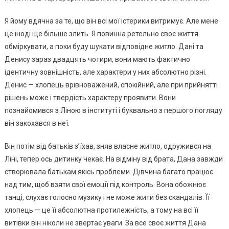
Я йому вдячна за те, що він всі мої істерики витримує. Але мене
це іноді ще більше злить. Я повинна ретельно своє життя
обміркувати, а поки буду шукати відповідне житло. Дані та
Денису зараз двадцять чотири, вони мають фактично
ідентичну зовнішність, але характери у них абсолютно різні.
Денис — хлопець врівноважений, спокійний, але при прийнятті
рішень може і твердість характеру проявити. Вони
познайомився з Ліною в інституті і буквально з першого погляду
він закохався в неї.
Він потім від батьків з’їхав, зняв власне житло, одружився на
Ліні, тепер ось дитинку чекає. На відміну від брата, Дана завжди
створювала батькам якісь проблеми. Дівчина багато працює
над тим, щоб взяти свої емоції під контроль. Вона обожнює
танці, слухає голосно музику і не може жити без скандалів. Її
хлопець — це її абсолютна протилежність, а тому на всі її
витівки він ніколи не звертає уваги. За все своє життя Дана