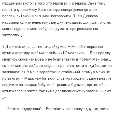
перший раз зустріла того, хто терпів всі її істерики. Саме тому
вона і цінувала Мішу. Брат і сестра повернулися до своїх
половинок і вирішили з ними поговорити. Ліна з Денисом
надумали купити невелику однушку і вирішили, що після того, як
малюк підросте, можна буде подумати і про розширення
житлоплощі.
У Дани все склалося не так райдужно. — Милий, я вирішила
купити квартиру, щоб ми по знімних НЕ моталися. — Дан, про яку
квартиру може йти мова. Я не буду влазити в іпотеку. Мені знаєш
скільки мати історій розповідала про те, як потім люди без житла
залишаються. У мене заробіток не стабільний, а тому я можу не
потягнути. — Міша, нам батьки половину грошей подарували, які
виручили за продаж бабусиної трьошки. Я думаю, що потрібно
купити власне житло, так як це дає впевненість у завтрашньому
дні.
— І багато подарували? — Вистачить на покупку однушки, але я