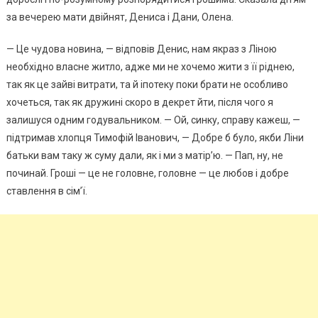
за вечерею мати двійнят, Дениса і Дани, Олена.
— Це чудова новина, — відповів Денис, нам якраз з Ліною
необхідно власне житло, адже ми не хочемо жити з її ріднею,
так як це зайві витрати, та й іпотеку поки брати не особливо
хочеться, так як дружині скоро в декрет йти, після чого я
залишуся одним годувальником. — Ой, синку, справу кажеш, —
підтримав хлопця Тимофій Іванович, — Добре б було, якби Ліни
батьки вам таку ж суму дали, як і ми з матір’ю. — Пап, ну, не
починай. Гроші — це не головне, головне — це любов і добре
ставлення в сім’ї.