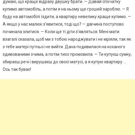
думаю, що краще відразу двушку брати. — Давай спочатку
купимо автомобіль, а потім я на ньому ще грошей зароблю. — Я
буду на автомобілі їздити, а квартиру невелику краще купимо. —
А якщо у нас малюк з’явитися, тоді що? — дівчина поступово
починала злитися. — Коли ще ті діти з’являться. Мені мати
взагалі сказала, щоб ми з тобою народжувати і не мріяли, так як
з тебе матері путньої не вийти. Дана подивилася на коханого
здивованими очима, а потім тихо промовила: — Ти купуєш сумку,
збираєш речі і вирушаєш до своєї матусі, а я купую квартиру …
Ось так буває!