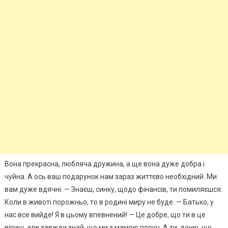
Вона прекрасна, любляча дружина, а ще вона дуже добра і
чуйна. А ось ваш подарунок нам зараз життєво необхідний. Ми
вам дуже вдячні. — Знаєш, синку, щодо фінансів, ти помиляєшся.
Коли в животі порожньо, то в родині миру не буде. — Батько, у
нас все вийде! Я в цьому впевнений! — Це добре, що ти в це
віриш, але завжди знай, що ми з мамою поруч. А ти, доню, що