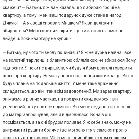
скажеш? — Батьки, я ж вам казала, що я збираю гроші на
квартиру, а тому і мені ваш подарунок дуже стане в нагоді.
Дякую! — А як ваші справи з Мишком? Як ви далі жити
збираєтеся? Мені хочеться вірити, що ти за нього заміж не
вийдеш, поки квартиру не купиш?
— Батьку, ну чого ти знову починаєш? Я ж не дурна наївна і все
на золотий тарілочці з блакитною облямівкою не збираюся йому
підносити. Я поки не вирішила, чи буду я йому взагалі говорити
щось про квартиру. Немає у нього прагнення жити краще. Він не
будує планів на подальше життя. У мене таке враження
складається, що він і так всім задоволений. Ми зараз квартиру
знімаємо в рівних частках, на продукти скидаємося, і він
упевнений, що у нас все відмінно. Він мене недавно на вечерю
до матері запрошував, але я відмовилася. Вона в очі
посміхається, а за очі брудом поливає. Я ж себе знаю, можу не
витримати і рушити боляче і всі мої заняття з самоконтролю
полетять в тартарари. МІша мене приваблює своїм спокоєм.