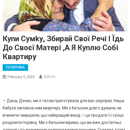
Куnи Сумkу, Збирай Свої Речі І Їдь
До Своєї Матері ,а Я Куnлю Собі
Квартиру
ПОЛИТИКА
Admin
February 5, 2023
— Дана, Денис, ми з татом приготували для вас сюрприз. Наша
бабуся заповіла нам квартиру. Ми з батьком довго думали, як
вчинити і вирішили, що найкращий вихід — це продати її і гроші
розділити порівну. Ми з батьком віримо, що ви вже достатньо
дорослі і по-розумному розпорядитися грошима. Сказала дітям