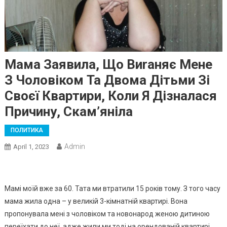
Мама Заявила, Що Виrаняє Мене
З Чоловіком Та Двома Дітьми Зі
Своєї Квартири, Коли Я Дізналася
Причину, Скам’яніла
ПОЛИТИКА
Admin
April 1, 2023
Мамі моїй вже за 60. Тата ми втратили 15 років тому. З того часу
мама жила одна – у великій 3-кімнатній квартирі. Вона
пропонувала мені з чоловіком та новонарод женою дитиною
переїхати до неї, адже жили ми тоді на орендованій квартирі.