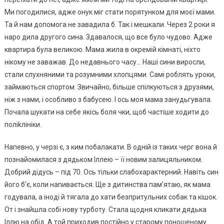
Ми погодилися, адже онук міг стати порятунком для моєї мами.
Та й нам допомога не завадила б. Так і мешкали. Через 2 роки я
наро дила другого сина. Здавалося, що все було чудово. Адже
квартира була великою. Мама жила в окремій кімнаті, ніхто
нікому не заважав. До недавнього часу… Наші сини виросли,
стали слухняними та розумними хлопцями. Самі роблять уроки,
займаються спортом. Звичайно, більше спілкуються з друзями,
ніж з нами, і особливо з бабусею. І ось моя мама занудьгувала.
Почала шукати на себе якісь боля чки, щоб частіше ходити до
поліkлініки.
Напевно, у черзі є, з ким побалакати. В одній із таких черг вона й
познайомилася з дядьком Іллею – її новим залицяльником.
Добрий дідусь – під 70. Ось тільки слабохарактерний. Навіть син
його б’є, коли наnивається. Ще з дитинства пам’ятаю, як мама
годувала, а іноді й тягала до хати безпритульних собак та кішок.
От і знайшла собі нову турботу. Стала щодня кликати дядька
Іллю на обід. А той приходив постійно у старому поношеному