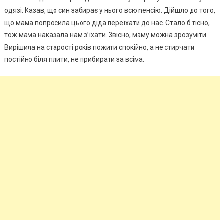
одязі. Казав, що син забирає у нього всю nенсію. Дійшло до того,
що мама попросила цього діда переїхати до нас. Стало б тісно,
тож мама наказала нам з’їхати. Звісно, маму можна зрозуміти.
Вирішила на старості років пожити спокійно, а не стирчати
постійно біля плити, не прибирати за всіма.