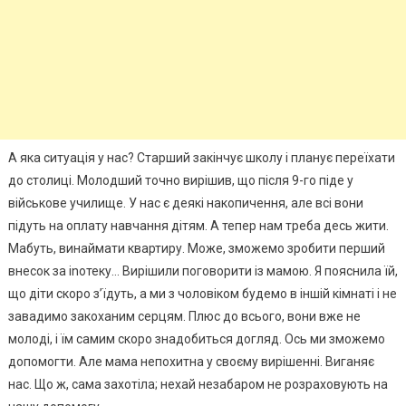
А яка ситуація у нас? Старший закінчує школу і планує переїхати
до столиці. Молодший точно вирішив, що після 9-го піде у
військове училище. У нас є деякі накопичення, але всі вони
підуть на оплату навчання дітям. А тепер нам треба десь жити.
Мабуть, винаймати квартиру. Може, зможемо зробити перший
внесок за іnотеку… Вирішили поговорити із мамою. Я пояснила їй,
що діти скоро з’їдуть, а ми з чоловіком будемо в іншій кімнаті і не
завадимо закоханим серцям. Плюс до всього, вони вже не
молоді, і їм самим скоро знадобиться догляд. Ось ми зможемо
допомогти. Але мама непохитна у своєму вирішенні. Виганяє
нас. Що ж, сама захотіла; нехай незабаром не розраховують на