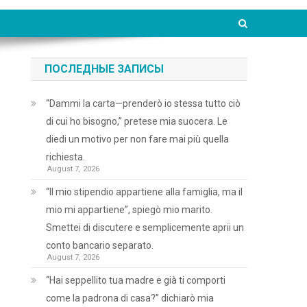
ПОСЛЕДНЫЕ ЗАПИСЫ
“Dammi la carta—prenderò io stessa tutto ciò
di cui ho bisogno,” pretese mia suocera. Le
diedi un motivo per non fare mai più quella
richiesta.
August 7, 2026
“Il mio stipendio appartiene alla famiglia, ma il
mio mi appartiene”, spiegò mio marito.
Smettei di discutere e semplicemente aprii un
conto bancario separato.
August 7, 2026
“Hai seppellito tua madre e già ti comporti
come la padrona di casa?” dichiarò mia