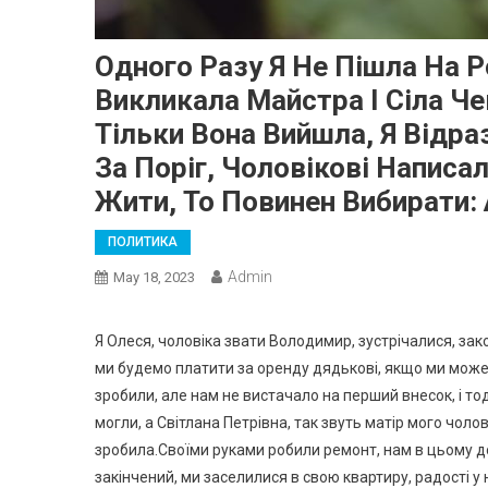
Одного Разу Я Не Пішла На Р
Викликала Майстра І Сіла Че
Тільки Вона Вийшла, Я Відраз
За Поріг, Чоловікові Написа
Жити, То Повинен Вибирати:
ПОЛИТИКА
Admin
May 18, 2023
Я Олеся, чоловіка звати Володимир, зустрічалися, зак
ми будемо платити за оренду дядькові, якщо ми можемо
зробили, але нам не вистачало на перший внесок, і тод
могли, а Світлана Петрівна, так звуть матір мого чолов
зробила.Своїми руками робили ремонт, нам в цьому до
закінчений, ми заселилися в свою квартиру, радості у 