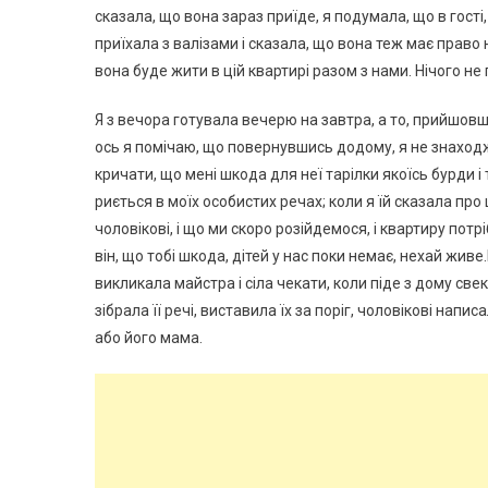
сказала, що вона зараз приїде, я подумала, що в гості,
приїхала з валізами і сказала, що вона теж має право 
вона буде жити в цій квартирі разом з нами. Нічого н
Я з вечора готувала вечерю на завтра, а то, прийшовши 
ось я помічаю, що повернувшись додому, я не знаходж
кричати, що мені шкода для неї тарілки якоїсь бурди 
риється в моїх особистих речах; коли я їй сказала про 
чоловікові, і що ми скоро розійдемося, і квартиру потр
він, що тобі шкода, дітей у нас поки немає, нехай живе
викликала майстра і сіла чекати, коли піде з дому све
зібрала її речі, виставила їх за поріг, чоловікові нап
або його мама.