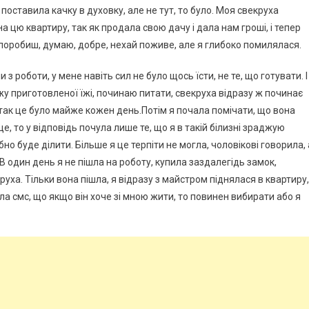
 поставила качку в духовку, але не тут, то було. Моя свекруха
на цю квартиру, так як продала свою дачу і дала нам гроші, і тепер
е поробиш, думаю, добре, нехай поживе, але я глибоко помилялася.
з роботи, у мене навіть сил не було щось їсти, не те, що готувати. І
у приготовленої їжі, починаю питати, свекруха відразу ж починає
і так це було майже кожен день.Потім я почала помічати, що вона
це, то у відповідь почула лише те, що я в такій білизні зраджую
ібно буде ділити. Більше я це терпіти не могла, чоловікові говорила, 
.В один день я не пішла на роботу, купила заздалегідь замок,
круха. Тільки вона пішла, я відразу з майстром піднялася в квартиру,
исала смс, що якщо він хоче зі мною жити, то повинен вибирати або я