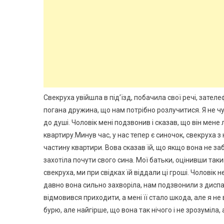
Свекруха увійшла в під’їзд, побачила свої речі, зател
погана дружина, що нам потрібно розлучитися. Я не чул
до душі. Чоловік мені подзвонив і сказав, що він мене
квартиру.Минув час, у нас тепер є синочок, свекруха з
частину квартири. Вова сказав їй, що якщо вона не заб
захотіла почути свого сина. Мої батьки, оцінивши таки
свекруха, ми при свідках їй віддали ці гроші. Чоловік н
давно вона сильно захворіла, нам подзвонили з диспан
відмовився приходити, а мені її стало шкода, але я не
бурю, але найгірше, що вона так нічого і не зрозуміла,