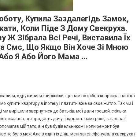
оботу, Купила Заздалегідь Замок,
кати, Коли Піде З Дому Свекруха.
у Ж Зібрала Всі Речі, Виставила Їх
ла Смс, Що Якщо Він Хоче Зі Мною
 Або Я Або Його Мама …
охалися, одружилися і вирішили, що нам потрібна квартира, навіщо
 купити квартиру в іпотеку і платити вже за своє житло. Так ми і
і ми вирішили звернутися до батьків, мої дали грошей, скільки
іка, сказала, що продасть дачу і віддасть нам гроші, так вона і
помагав мій тато, він був будівельником і коли ремонт був
нас не було меж.Але в один із днів, мені зателефонувала свекруха і