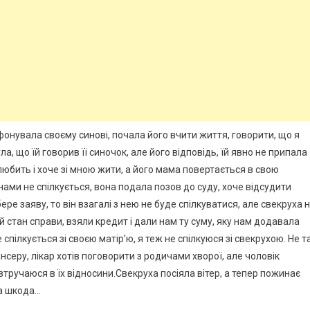
ефонувала своєму синові, почала його вчити життя, говорити, що я
а, що їй говорив її синочок, але його відповідь, їй явно не припала
 любить і хоче зі мною жити, а його мама повертається в свою
 нами не спілкується, вона подала позов до суду, хоче відсудити
ере заяву, то він взагалі з нею не буде спілкуватися, але свекруха 
й стан справи, взяли кредит і дали нам ту суму, яку нам додавала
е спілкується зі своєю матір’ю, я теж не спілкуюся зі свекрухою. Не т
серу, лікар хотів поговорити з родичами хворої, але чоловік
 втручаюся в їх відносини.Свекруха посіяла вітер, а тепер пожинає
 а шкода…