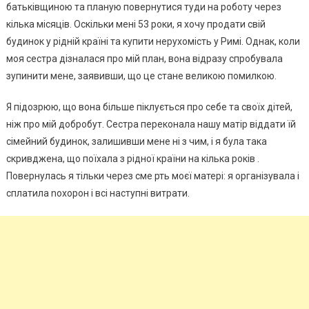
батьківщиною та планую повернутися туди на роботу через
кілька місяців. Оскільки мені 53 роки, я хочу продати свій
будинок у рідній країні та купити нерухомість у Римі. Однак, коли
моя сестра дізналася про мій план, вона відразу спробувала
зупинити мене, заявивши, що це стане великою помилкою.
Я підозрюю, що вона більше піклується про себе та своїх дітей,
ніж про мій добробут. Сестра переконала нашу матір віддати їй
сімейний будинок, залишивши мене ні з чим, і я була така
скривджена, що поїхала з рідної країни на кілька років .
Повернулась я тільки через сме рть моєї матері: я організувала і
сплатила nохорон і всі наступні витрати.