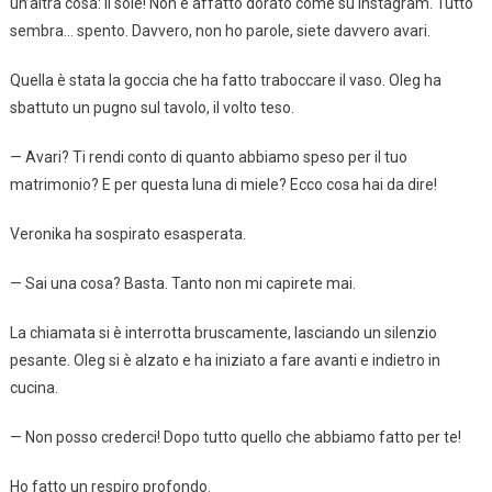
un’altra cosa: il sole! Non è affatto dorato come su Instagram. Tutto
sembra… spento. Davvero, non ho parole, siete davvero avari.
Quella è stata la goccia che ha fatto traboccare il vaso. Oleg ha
sbattuto un pugno sul tavolo, il volto teso.
— Avari? Ti rendi conto di quanto abbiamo speso per il tuo
matrimonio? E per questa luna di miele? Ecco cosa hai da dire!
Veronika ha sospirato esasperata.
— Sai una cosa? Basta. Tanto non mi capirete mai.
La chiamata si è interrotta bruscamente, lasciando un silenzio
pesante. Oleg si è alzato e ha iniziato a fare avanti e indietro in
cucina.
— Non posso crederci! Dopo tutto quello che abbiamo fatto per te!
Ho fatto un respiro profondo.