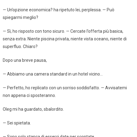
— Un’opzione economica? ha ripetuto lei, perplessa. — Può
spiegarmi meglio?
— Sì, ho risposto con tono sicuro. — Cercate l’offerta più basica,
senza extra. Niente piscina privata, niente vista oceano, niente di
superfluo. Chiaro?
Dopo una breve pausa,
— Abbiamo una camera standard in un hotel vicino…
— Perfetto, ho replicato con un sorriso soddisfatto. — Avvisatemi
non appena ci sposteranno.
Oleg mi ha guardato, sbalordito.
— Sei spietata.
— Sono solo stanca di esserci date per scontate.