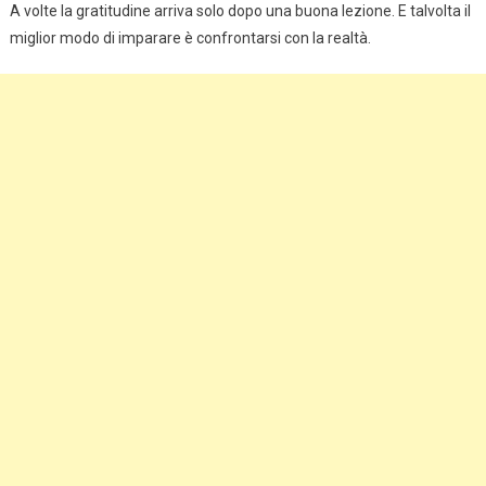
A volte la gratitudine arriva solo dopo una buona lezione. E talvolta il
miglior modo di imparare è confrontarsi con la realtà.