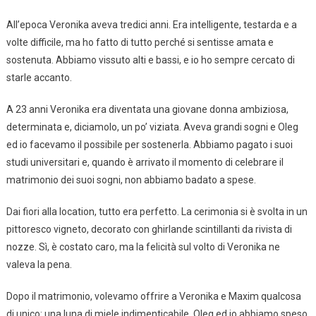
All’epoca Veronika aveva tredici anni. Era intelligente, testarda e a
volte difficile, ma ho fatto di tutto perché si sentisse amata e
sostenuta. Abbiamo vissuto alti e bassi, e io ho sempre cercato di
starle accanto.
A 23 anni Veronika era diventata una giovane donna ambiziosa,
determinata e, diciamolo, un po’ viziata. Aveva grandi sogni e Oleg
ed io facevamo il possibile per sostenerla. Abbiamo pagato i suoi
studi universitari e, quando è arrivato il momento di celebrare il
matrimonio dei suoi sogni, non abbiamo badato a spese.
Dai fiori alla location, tutto era perfetto. La cerimonia si è svolta in un
pittoresco vigneto, decorato con ghirlande scintillanti da rivista di
nozze. Sì, è costato caro, ma la felicità sul volto di Veronika ne
valeva la pena.
Dopo il matrimonio, volevamo offrire a Veronika e Maxim qualcosa
di unico: una luna di miele indimenticabile. Oleg ed io abbiamo speso