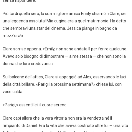
senza rispondere.
Più tardi quella sera, la sua migliore amica Emily chiamò. «Clare, sei
una leggenda assoluta! Mia cugina era a quel matrimonio. Ha detto
che sembravi una star del cinema. Jessica piange in bagno da
mezz’ora!»
Clare sorrise appena. «Emily, non sono andata lì per ferire qualcuno.
Avevo solo bisogno di dimostrare — a me stessa — che non sono la
donna che loro credevano.»
Sul balcone dell’attico, Clare si appoggiò ad Alex, osservando le luci
della città brillare. «Parigi la prossima settimana?» chiese lui, con
voce calda.
«Parigi,» assentì lei, il cuore sereno.
Clare capì allora che la vera vittoria non era la vendetta né il
rimpianto di Daniel. Era la vita che aveva costruito oltre lui — una vita