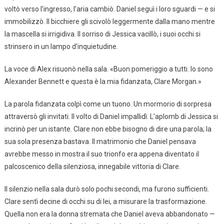
voltò verso l’ingresso, l’aria cambiò. Daniel seguì i loro sguardi — e si
immobilizzò. Il bicchiere gli scivolò leggermente dalla mano mentre
la mascella si irrigidiva. Il sorriso di Jessica vacillò, i suoi occhi si
strinsero in un lampo d’inquietudine.
La voce di Alex risuonò nella sala. «Buon pomeriggio a tutti. Io sono
Alexander Bennett e questa è la mia fidanzata, Clare Morgan.»
La parola fidanzata colpì come un tuono. Un mormorio di sorpresa
attraversò gli invitati. Il volto di Daniel impallidì. L’aplomb di Jessica si
incrinò per un istante. Clare non ebbe bisogno di dire una parola; la
sua sola presenza bastava. Il matrimonio che Daniel pensava
avrebbe messo in mostra il suo trionfo era appena diventato il
palcoscenico della silenziosa, innegabile vittoria di Clare.
Il silenzio nella sala durò solo pochi secondi, ma furono sufficienti.
Clare sentì decine di occhi su di lei, a misurare la trasformazione.
Quella non era la donna stremata che Daniel aveva abbandonato —