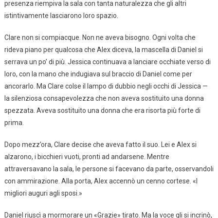
presenza riempiva la sala con tanta naturalezza che gli altri
istintivamente lasciarono loro spazio.
Clare non si compiacque. Non ne aveva bisogno. Ogni volta che
rideva piano per qualcosa che Alex diceva, la mascella di Daniel si
serrava un po’ di più. Jessica continuava a lanciare occhiate verso di
loro, con la mano che indugiava sul braccio di Daniel come per
ancorarlo. Ma Clare colse il lampo di dubbio negli occhi di Jessica —
la silenziosa consapevolezza che non aveva sostituito una donna
spezzata. Aveva sostituito una donna che era risorta più forte di
prima.
Dopo mezz’ora, Clare decise che aveva fatto il suo. Lei e Alex si
alzarono, i bicchieri vuoti, pronti ad andarsene. Mentre
attraversavano la sala, le persone si facevano da parte, osservandoli
con ammirazione. Alla porta, Alex accennò un cenno cortese. «I
migliori auguri agli sposi.»
Daniel riuscì a mormorare un «Grazie» tirato. Ma la voce gli si incrinò,