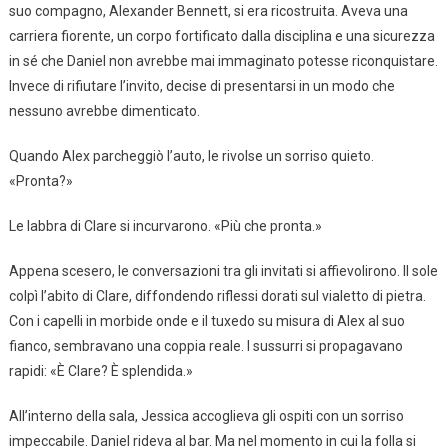
suo compagno, Alexander Bennett, si era ricostruita. Aveva una
carriera fiorente, un corpo fortificato dalla disciplina e una sicurezza
in sé che Daniel non avrebbe mai immaginato potesse riconquistare.
Invece di rifiutare l’invito, decise di presentarsi in un modo che
nessuno avrebbe dimenticato.
Quando Alex parcheggiò l’auto, le rivolse un sorriso quieto.
«Pronta?»
Le labbra di Clare si incurvarono. «Più che pronta.»
Appena scesero, le conversazioni tra gli invitati si affievolirono. Il sole
colpì l’abito di Clare, diffondendo riflessi dorati sul vialetto di pietra.
Con i capelli in morbide onde e il tuxedo su misura di Alex al suo
fianco, sembravano una coppia reale. I sussurri si propagavano
rapidi: «È Clare? È splendida.»
All’interno della sala, Jessica accoglieva gli ospiti con un sorriso
impeccabile. Daniel rideva al bar. Ma nel momento in cui la folla si