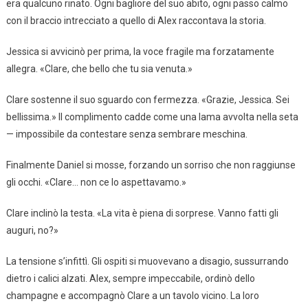
era qualcuno rinato. Ogni bagliore del suo abito, ogni passo calmo
con il braccio intrecciato a quello di Alex raccontava la storia.
Jessica si avvicinò per prima, la voce fragile ma forzatamente
allegra. «Clare, che bello che tu sia venuta.»
Clare sostenne il suo sguardo con fermezza. «Grazie, Jessica. Sei
bellissima.» Il complimento cadde come una lama avvolta nella seta
— impossibile da contestare senza sembrare meschina.
Finalmente Daniel si mosse, forzando un sorriso che non raggiunse
gli occhi. «Clare… non ce lo aspettavamo.»
Clare inclinò la testa. «La vita è piena di sorprese. Vanno fatti gli
auguri, no?»
La tensione s’infittì. Gli ospiti si muovevano a disagio, sussurrando
dietro i calici alzati. Alex, sempre impeccabile, ordinò dello
champagne e accompagnò Clare a un tavolo vicino. La loro