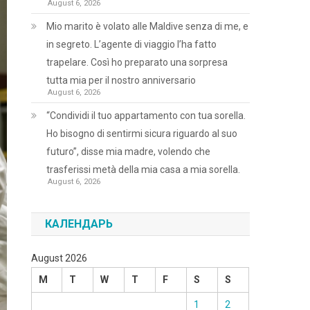
August 6, 2026
Mio marito è volato alle Maldive senza di me, e
in segreto. L’agente di viaggio l’ha fatto
trapelare. Così ho preparato una sorpresa
tutta mia per il nostro anniversario
August 6, 2026
“Condividi il tuo appartamento con tua sorella.
Ho bisogno di sentirmi sicura riguardo al suo
futuro”, disse mia madre, volendo che
trasferissi metà della mia casa a mia sorella.
August 6, 2026
КАЛЕНДАРЬ
August 2026
M
T
W
T
F
S
S
1
2