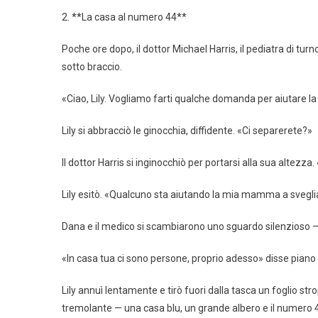
2. **La casa al numero 44**
Poche ore dopo, il dottor Michael Harris, il pediatra di tur
sotto braccio.
«Ciao, Lily. Vogliamo farti qualche domanda per aiutare
Lily si abbracciò le ginocchia, diffidente. «Ci separerete?»
Il dottor Harris si inginocchiò per portarsi alla sua alte
Lily esitò. «Qualcuno sta aiutando la mia mamma a svegli
Dana e il medico si scambiarono uno sguardo silenzioso — 
«In casa tua ci sono persone, proprio adesso» disse piano 
Lily annuì lentamente e tirò fuori dalla tasca un foglio st
tremolante — una casa blu, un grande albero e il numero 44 