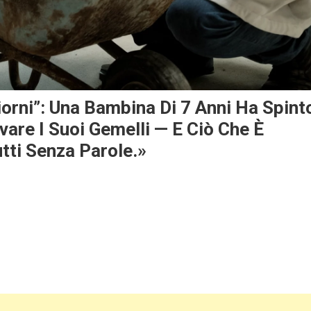
rni”: Una Bambina Di 7 Anni Ha Spint
vare I Suoi Gemelli — E Ciò Che È
ti Senza Parole.»