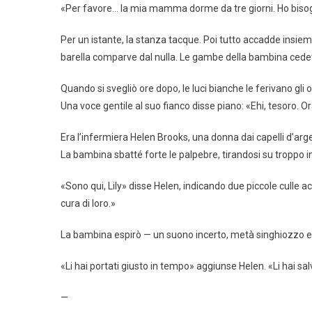
«Per favore… la mia mamma dorme da tre giorni. Ho bisog
Per un istante, la stanza tacque. Poi tutto accadde insieme
barella comparve dal nulla. Le gambe della bambina cedett
Quando si svegliò ore dopo, le luci bianche le ferivano gli o
Una voce gentile al suo fianco disse piano: «Ehi, tesoro. Ora
Era l’infermiera Helen Brooks, una donna dai capelli d’arge
La bambina sbatté forte le palpebre, tirandosi su troppo i
«Sono qui, Lily» disse Helen, indicando due piccole culle a
cura di loro.»
La bambina espirò — un suono incerto, metà singhiozzo e 
«Li hai portati giusto in tempo» aggiunse Helen. «Li hai sal
—