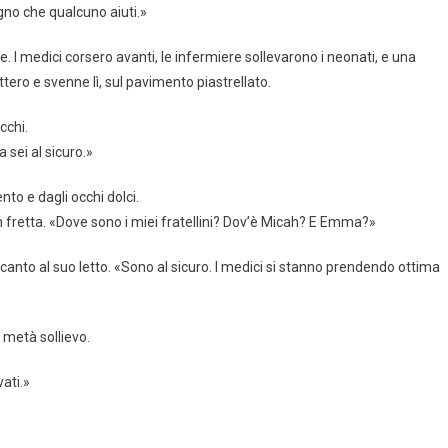
no che qualcuno aiuti.»
. I medici corsero avanti, le infermiere sollevarono i neonati, e una
ero e svenne lì, sul pavimento piastrellato.
cchi.
 sei al sicuro.»
nto e dagli occhi dolci.
n fretta. «Dove sono i miei fratellini? Dov’è Micah? E Emma?»
ccanto al suo letto. «Sono al sicuro. I medici si stanno prendendo ottima
metà sollievo.
vati.»