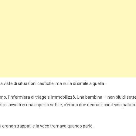
 viste di situazioni caotiche, ma nulla di simile a quella.
o, l’infermiera di triage si immobilizzò. Una bambina — non più di sett
o, avvolti in una coperta sottile, c’erano due neonati, con il viso pallido
titi erano strappati e la voce tremava quando parlò.