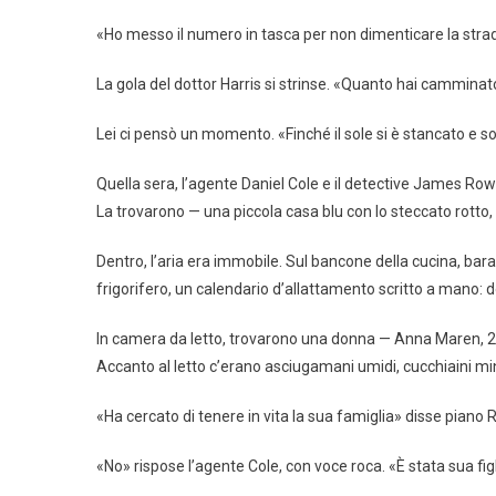
«Ho messo il numero in tasca per non dimenticare la strada
La gola del dottor Harris si strinse. «Quanto hai camminato
Lei ci pensò un momento. «Finché il sole si è stancato e son
Quella sera, l’agente Daniel Cole e il detective James Rowe
La trovarono — una piccola casa blu con lo steccato rotto, 
Dentro, l’aria era immobile. Sul bancone della cucina, baratto
frigorifero, un calendario d’allattamento scritto a mano: d
In camera da letto, trovarono una donna — Anna Maren, 2
Accanto al letto c’erano asciugamani umidi, cucchiaini min
«Ha cercato di tenere in vita la sua famiglia» disse piano
«No» rispose l’agente Cole, con voce roca. «È stata sua figl