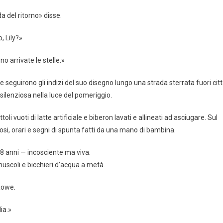
 del ritorno» disse.
, Lily?»
o arrivate le stelle.»
 seguirono gli indizi del suo disegno lungo una strada sterrata fuori citt
silenziosa nella luce del pomeriggio.
li vuoti di latte artificiale e biberon lavati e allineati ad asciugare. Sul
osi, orari e segni di spunta fatti da una mano di bambina.
8 anni — incosciente ma viva.
uscoli e bicchieri d’acqua a metà.
 Rowe.
ia.»