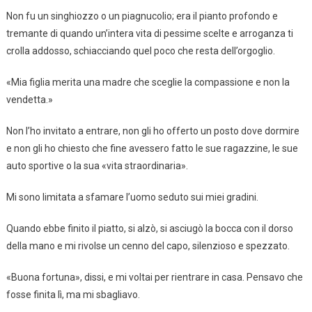
Non fu un singhiozzo o un piagnucolio; era il pianto profondo e
tremante di quando un’intera vita di pessime scelte e arroganza ti
crolla addosso, schiacciando quel poco che resta dell’orgoglio.
«Mia figlia merita una madre che sceglie la compassione e non la
vendetta.»
Non l’ho invitato a entrare, non gli ho offerto un posto dove dormire
e non gli ho chiesto che fine avessero fatto le sue ragazzine, le sue
auto sportive o la sua «vita straordinaria».
Mi sono limitata a sfamare l’uomo seduto sui miei gradini.
Quando ebbe finito il piatto, si alzò, si asciugò la bocca con il dorso
della mano e mi rivolse un cenno del capo, silenzioso e spezzato.
«Buona fortuna», dissi, e mi voltai per rientrare in casa. Pensavo che
fosse finita lì, ma mi sbagliavo.