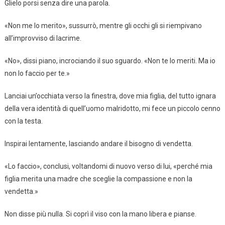
Glielo porsi senza dire una parola.
«Non me lo merito», sussurrò, mentre gli occhi gli si riempivano
all’improvviso di lacrime.
«No», dissi piano, incrociando il suo sguardo. «Non te lo meriti. Ma io
non lo faccio per te.»
Lanciai un’occhiata verso la finestra, dove mia figlia, del tutto ignara
della vera identità di quell’uomo malridotto, mi fece un piccolo cenno
con la testa.
Inspirai lentamente, lasciando andare il bisogno di vendetta.
«Lo faccio», conclusi, voltandomi di nuovo verso di lui, «perché mia
figlia merita una madre che sceglie la compassione e non la
vendetta.»
Non disse più nulla. Si coprì il viso con la mano libera e pianse.