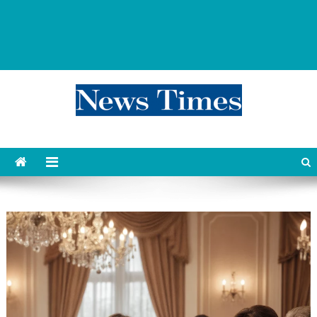
news 76 times
Контент души