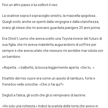
Feci un altro passo e lui sollevò il viso.
La cicatrice sopra il sopracciglio sinistro, la mascella spigolosa…
Quegli occhi, anche se spenti dalla vergogna e dalla stanchezza,
erano gli stessi che mi avevano guardata piangere 25 anni prima.
Era Chris! L’uomo che aveva scelto una Toyota invece del futuro di
sua figlia, che mi aveva maledetta augurandomi di soffrire per
sempre e che aveva urlato che nessuno mi avrebbe mai voluta con
un bambino.
«Aspetta…» balbettò, la bocca leggermente aperta. «Sei tu…»
Il battito del mio cuore era come un assolo di tamburo, forte e
frenetico nelle orecchie. «Che ci fai qui?»
Deglutì a fatica, gli occhi che gli si riempivano di lacrime.
«Ho solo una richiesta.» Indicò la scatola della torta che avevo in