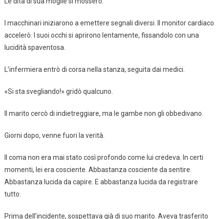
Le dita di sua moglie si mossero.
I macchinari iniziarono a emettere segnali diversi. Il monitor cardiaco
accelerò. I suoi occhi si aprirono lentamente, fissandolo con una
lucidità spaventosa.
L’infermiera entrò di corsa nella stanza, seguita dai medici.
«Si sta svegliando!» gridò qualcuno.
Il marito cercò di indietreggiare, ma le gambe non gli obbedivano.
Giorni dopo, venne fuori la verità.
Il coma non era mai stato così profondo come lui credeva. In certi
momenti, lei era cosciente. Abbastanza cosciente da sentire.
Abbastanza lucida da capire. E abbastanza lucida da registrare
tutto.
Prima dell’incidente, sospettava già di suo marito. Aveva trasferito