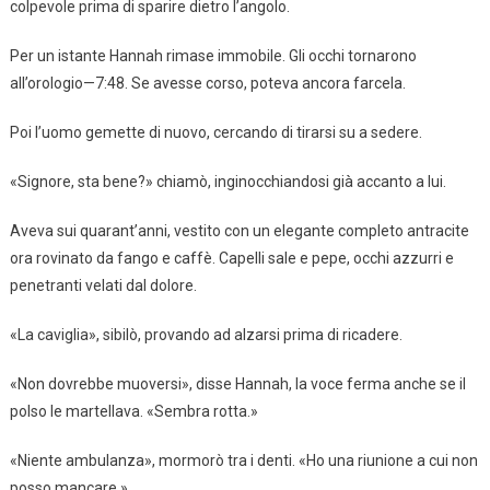
colpevole prima di sparire dietro l’angolo.
Per un istante Hannah rimase immobile. Gli occhi tornarono
all’orologio—7:48. Se avesse corso, poteva ancora farcela.
Poi l’uomo gemette di nuovo, cercando di tirarsi su a sedere.
«Signore, sta bene?» chiamò, inginocchiandosi già accanto a lui.
Aveva sui quarant’anni, vestito con un elegante completo antracite
ora rovinato da fango e caffè. Capelli sale e pepe, occhi azzurri e
penetranti velati dal dolore.
«La caviglia», sibilò, provando ad alzarsi prima di ricadere.
«Non dovrebbe muoversi», disse Hannah, la voce ferma anche se il
polso le martellava. «Sembra rotta.»
«Niente ambulanza», mormorò tra i denti. «Ho una riunione a cui non
posso mancare.»