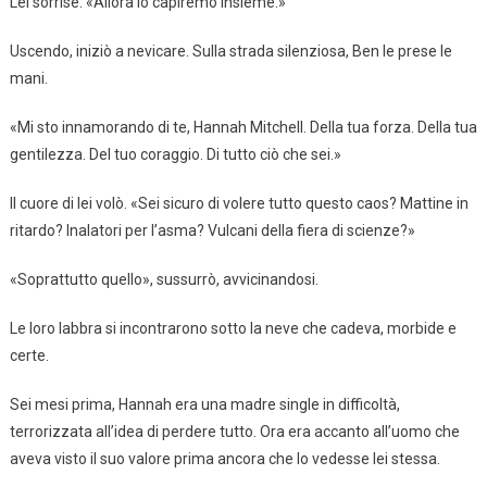
Lei sorrise. «Allora lo capiremo insieme.»
Uscendo, iniziò a nevicare. Sulla strada silenziosa, Ben le prese le
mani.
«Mi sto innamorando di te, Hannah Mitchell. Della tua forza. Della tua
gentilezza. Del tuo coraggio. Di tutto ciò che sei.»
Il cuore di lei volò. «Sei sicuro di volere tutto questo caos? Mattine in
ritardo? Inalatori per l’asma? Vulcani della fiera di scienze?»
«Soprattutto quello», sussurrò, avvicinandosi.
Le loro labbra si incontrarono sotto la neve che cadeva, morbide e
certe.
Sei mesi prima, Hannah era una madre single in difficoltà,
terrorizzata all’idea di perdere tutto. Ora era accanto all’uomo che
aveva visto il suo valore prima ancora che lo vedesse lei stessa.