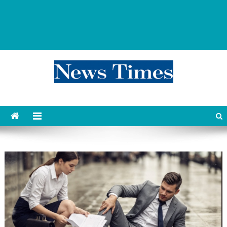
news 76 times
Контент души