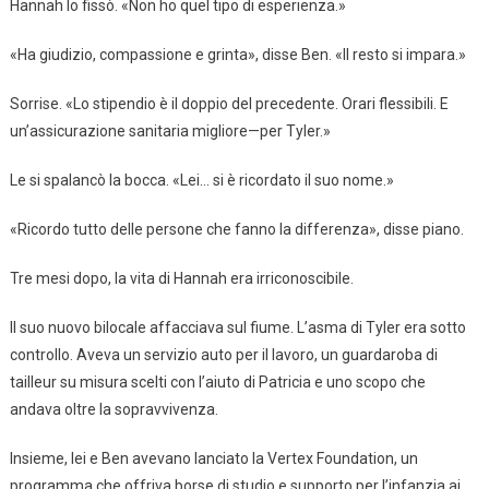
Hannah lo fissò. «Non ho quel tipo di esperienza.»
«Ha giudizio, compassione e grinta», disse Ben. «Il resto si impara.»
Sorrise. «Lo stipendio è il doppio del precedente. Orari flessibili. E
un’assicurazione sanitaria migliore—per Tyler.»
Le si spalancò la bocca. «Lei… si è ricordato il suo nome.»
«Ricordo tutto delle persone che fanno la differenza», disse piano.
Tre mesi dopo, la vita di Hannah era irriconoscibile.
Il suo nuovo bilocale affacciava sul fiume. L’asma di Tyler era sotto
controllo. Aveva un servizio auto per il lavoro, un guardaroba di
tailleur su misura scelti con l’aiuto di Patricia e uno scopo che
andava oltre la sopravvivenza.
Insieme, lei e Ben avevano lanciato la Vertex Foundation, un
programma che offriva borse di studio e supporto per l’infanzia ai