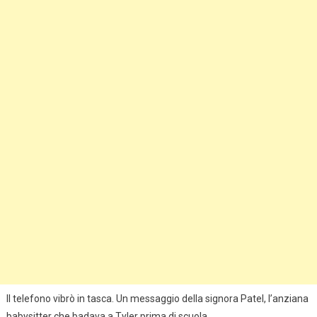
Il telefono vibrò in tasca. Un messaggio della signora Patel, l’anziana
babysitter che badava a Tyler prima di scuola.