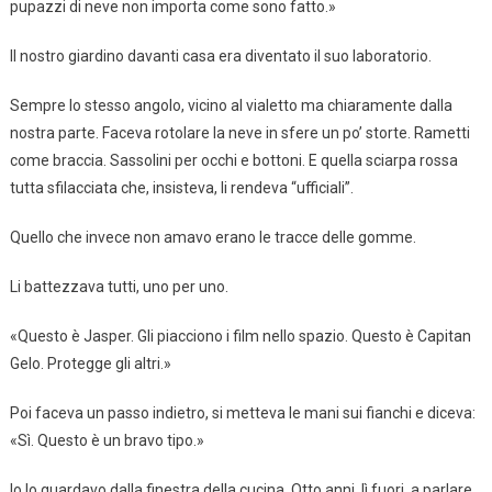
pupazzi di neve non importa come sono fatto.»
Il nostro giardino davanti casa era diventato il suo laboratorio.
Sempre lo stesso angolo, vicino al vialetto ma chiaramente dalla
nostra parte. Faceva rotolare la neve in sfere un po’ storte. Rametti
come braccia. Sassolini per occhi e bottoni. E quella sciarpa rossa
tutta sfilacciata che, insisteva, li rendeva “ufficiali”.
Quello che invece non amavo erano le tracce delle gomme.
Li battezzava tutti, uno per uno.
«Questo è Jasper. Gli piacciono i film nello spazio. Questo è Capitan
Gelo. Protegge gli altri.»
Poi faceva un passo indietro, si metteva le mani sui fianchi e diceva:
«Sì. Questo è un bravo tipo.»
Io lo guardavo dalla finestra della cucina. Otto anni, lì fuori, a parlare