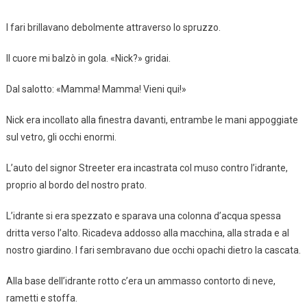
I fari brillavano debolmente attraverso lo spruzzo.
Il cuore mi balzò in gola. «Nick?» gridai.
Dal salotto: «Mamma! Mamma! Vieni qui!»
Nick era incollato alla finestra davanti, entrambe le mani appoggiate
sul vetro, gli occhi enormi.
L’auto del signor Streeter era incastrata col muso contro l’idrante,
proprio al bordo del nostro prato.
L’idrante si era spezzato e sparava una colonna d’acqua spessa
dritta verso l’alto. Ricadeva addosso alla macchina, alla strada e al
nostro giardino. I fari sembravano due occhi opachi dietro la cascata.
Alla base dell’idrante rotto c’era un ammasso contorto di neve,
rametti e stoffa.