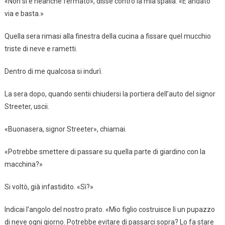
«Non si è neanche fermato», disse contro la mia spalla. «È andato
via e basta.»
Quella sera rimasi alla finestra della cucina a fissare quel mucchio
triste di neve e rametti.
Dentro di me qualcosa si indurì.
La sera dopo, quando sentii chiudersi la portiera dell’auto del signor
Streeter, uscii.
«Buonasera, signor Streeter», chiamai.
«Potrebbe smettere di passare su quella parte di giardino con la
macchina?»
Si voltò, già infastidito. «Sì?»
Indicai l’angolo del nostro prato. «Mio figlio costruisce lì un pupazzo
di neve ogni giorno. Potrebbe evitare di passarci sopra? Lo fa stare