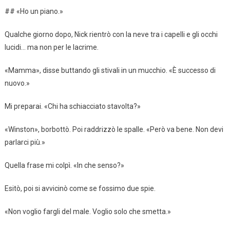
## «Ho un piano.»
Qualche giorno dopo, Nick rientrò con la neve tra i capelli e gli occhi
lucidi… ma non per le lacrime.
«Mamma», disse buttando gli stivali in un mucchio. «È successo di
nuovo.»
Mi preparai. «Chi ha schiacciato stavolta?»
«Winston», borbottò. Poi raddrizzò le spalle. «Però va bene. Non devi
parlarci più.»
Quella frase mi colpì. «In che senso?»
Esitò, poi si avvicinò come se fossimo due spie.
«Non voglio fargli del male. Voglio solo che smetta.»