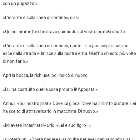
con un pupazzo!»
«L’idrante è sulla linea di confine», dissi.
«Quindi ammette che stavo guidando sul vostro prato!» sbottò.
«L’idrante è sulla linea di confine», ripetei. «Lo può colpire solo se
esce dalla strada e finisce sulla nostra erba. Gliel’ho chiesto più volte
di non farlo.»
Aprì la bocca, la richiuse, poi indicò di nuovo.
«Lui ha costruito quella cosa proprio lì! Apposta!»
Annuii. «Sul nostro prato. Dove lui gioca. Dove ha il diritto di stare. Lei
ha scelto di attraversarlo in macchina. Di nuovo.»
«Mi avete incastrato!» urlò. «Lei e suo figlio—»
Lo interruppi. «Dovrà pagare una multa per aver danneggiato una