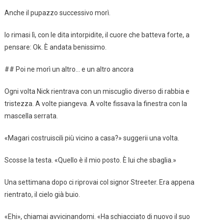
Anche il pupazzo successivo morì.
Io rimasi lì, con le dita intorpidite, il cuore che batteva forte, a
pensare: Ok. È andata benissimo.
## Poi ne morì un altro… e un altro ancora
Ogni volta Nick rientrava con un miscuglio diverso di rabbia e
tristezza. A volte piangeva. A volte fissava la finestra con la
mascella serrata.
«Magari costruiscili più vicino a casa?» suggerii una volta.
Scosse la testa. «Quello è il mio posto. È lui che sbaglia.»
Una settimana dopo ci riprovai col signor Streeter. Era appena
rientrato, il cielo già buio.
«Ehi», chiamai avvicinandomi. «Ha schiacciato di nuovo il suo