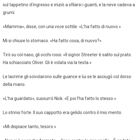
sul tappetino d’ingresso e iniziò a sfilarsi i guanti, e la neve cadeva a
grumi.
«Mamma», disse, con una voce sottile. «L’ha fatto di nuovo.»
Mi si chiuse lo stomaco. «Ha fatto cosa, di nuovo?»
Tirò su col naso, gli occhi rossi. «Il signor Streeter è salito sul prato.
Ha schiacciato Oliver. Gli è volata via la testa.»
Le lacrime gli scivolarono sulle guance e lui se le asciugò col dorso
della mano.
«L’ha guardato», sussurrò Nick. «E poi l’ha fatto lo stesso.»
Lo strinsi forte. Il suo cappotto era gelido contro il mio mento.
«Mi dispiace tanto, tesoro.»