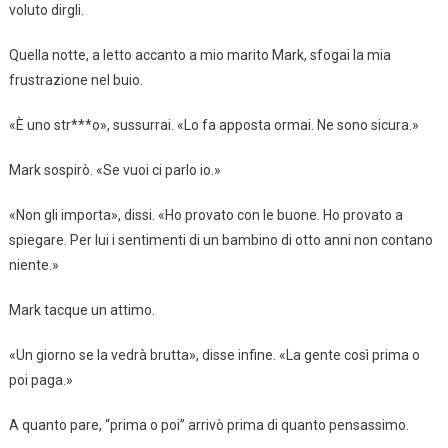
voluto dirgli.
Quella notte, a letto accanto a mio marito Mark, sfogai la mia
frustrazione nel buio.
«È uno str***o», sussurrai. «Lo fa apposta ormai. Ne sono sicura.»
Mark sospirò. «Se vuoi ci parlo io.»
«Non gli importa», dissi. «Ho provato con le buone. Ho provato a
spiegare. Per lui i sentimenti di un bambino di otto anni non contano
niente.»
Mark tacque un attimo.
«Un giorno se la vedrà brutta», disse infine. «La gente così prima o
poi paga.»
A quanto pare, “prima o poi” arrivò prima di quanto pensassimo.