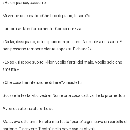
«Ho un piano», sussurrò.
Mi venne un conato. «Che tipo di piano, tesoro?»
Lui sorrise. Non furbamente. Con sicurezza.
«Nick», dissi piano, «i tuoi piani non possono far male a nessuno. E
non possono rompere niente apposta. È chiaro?»
«Lo so», rispose subito. «Non voglio fargli del male. Voglio solo che
smetta.»
«Che cosa hai intenzione di fare?» insistetti.
Scosse la testa. «Lo vedrai. Non è una cosa cattiva. Te lo prometto.»
Avrei dovuto insistere. Lo so.
Ma aveva otto anni. E nella mia testa “piano” significava un cartello di
cartone. O scrivere “Basta” nella neve con gli stivali.