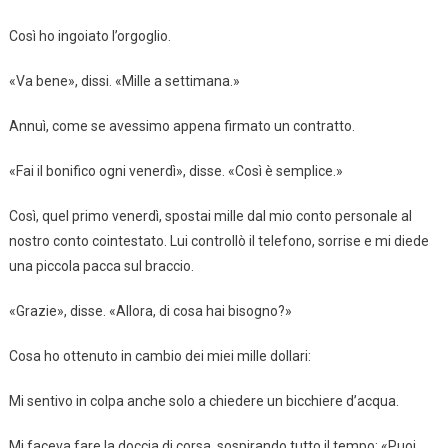
Così ho ingoiato l’orgoglio.
«Va bene», dissi. «Mille a settimana.»
Annuì, come se avessimo appena firmato un contratto.
«Fai il bonifico ogni venerdì», disse. «Così è semplice.»
Così, quel primo venerdì, spostai mille dal mio conto personale al
nostro conto cointestato. Lui controllò il telefono, sorrise e mi diede
una piccola pacca sul braccio.
«Grazie», disse. «Allora, di cosa hai bisogno?»
Cosa ho ottenuto in cambio dei miei mille dollari:
Mi sentivo in colpa anche solo a chiedere un bicchiere d’acqua.
Mi faceva fare la doccia di corsa, sospirando tutto il tempo: «Puoi