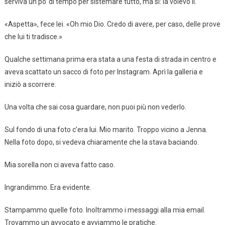
serviva un po’ di tempo per sistemare tutto, ma sì: la volevo lì.
«Aspetta», fece lei. «Oh mio Dio. Credo di avere, per caso, delle prove
che lui ti tradisce.»
Qualche settimana prima era stata a una festa di strada in centro e
aveva scattato un sacco di foto per Instagram. Aprì la galleria e
iniziò a scorrere.
Una volta che sai cosa guardare, non puoi più non vederlo.
Sul fondo di una foto c’era lui. Mio marito. Troppo vicino a Jenna.
Nella foto dopo, si vedeva chiaramente che la stava baciando.
Mia sorella non ci aveva fatto caso.
Ingrandimmo. Era evidente.
Stampammo quelle foto. Inoltrammo i messaggi alla mia email.
Trovammo un avvocato e avviammo le pratiche.