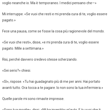
voglio neanche io. Ma è temporaneo. I medici pensano che—»
Mi interruppe. «Se vuoi che resti e mi prenda cura di te, voglio essere
pagato.»
Fece una pausa, come se fosse la cosa più ragionevole del mondo.
«Se vuoi che resti», disse, «e mi prenda cura di te, voglio essere
pagato. Mille a settimana.»
Risi, perché davvero credevo stesse scherzando.
«Sei serio?» chiesi.
«Sì», rispose. «Tu hai guadagnato più di me per anni. Hai portato
avanti tutto. Ora tocca a te pagare. Io non sono la tua infermiera.»
Quelle parole mi sono rimaste impresse.
«Sono tua moglie», dissi. «Mi ha investita un’auto. E tu vuoi che ti