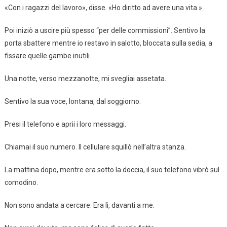
«Con i ragazzi del lavoro», disse. «Ho diritto ad avere una vita.»
Poi iniziò a uscire più spesso “per delle commissioni”. Sentivo la
porta sbattere mentre io restavo in salotto, bloccata sulla sedia, a
fissare quelle gambe inutili.
Una notte, verso mezzanotte, mi svegliai assetata.
Sentivo la sua voce, lontana, dal soggiorno.
Presi il telefono e aprii i loro messaggi.
Chiamai il suo numero. Il cellulare squillò nell’altra stanza.
La mattina dopo, mentre era sotto la doccia, il suo telefono vibrò sul
comodino.
Non sono andata a cercare. Era lì, davanti a me.