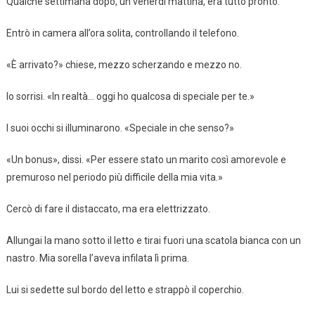
Qualche settimana dopo, un venerdì mattina, era tutto pronto.
Entrò in camera all’ora solita, controllando il telefono.
«È arrivato?» chiese, mezzo scherzando e mezzo no.
Io sorrisi. «In realtà… oggi ho qualcosa di speciale per te.»
I suoi occhi si illuminarono. «Speciale in che senso?»
«Un bonus», dissi. «Per essere stato un marito così amorevole e
premuroso nel periodo più difficile della mia vita.»
Cercò di fare il distaccato, ma era elettrizzato.
Allungai la mano sotto il letto e tirai fuori una scatola bianca con un
nastro. Mia sorella l’aveva infilata lì prima.
Lui si sedette sul bordo del letto e strappò il coperchio.