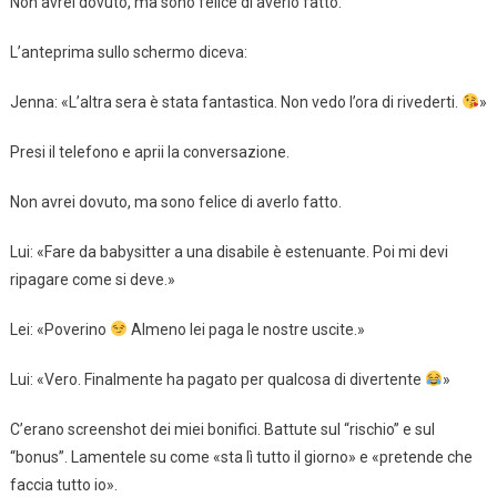
Non avrei dovuto, ma sono felice di averlo fatto.
L’anteprima sullo schermo diceva:
Jenna: «L’altra sera è stata fantastica. Non vedo l’ora di rivederti.
»
Presi il telefono e aprii la conversazione.
Non avrei dovuto, ma sono felice di averlo fatto.
Lui: «Fare da babysitter a una disabile è estenuante. Poi mi devi
ripagare come si deve.»
Lei: «Poverino
Almeno lei paga le nostre uscite.»
Lui: «Vero. Finalmente ha pagato per qualcosa di divertente
»
C’erano screenshot dei miei bonifici. Battute sul “rischio” e sul
“bonus”. Lamentele su come «sta lì tutto il giorno» e «pretende che
faccia tutto io».