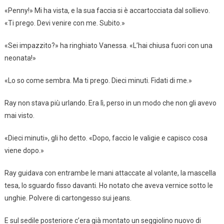
«Penny!» Mi ha vista, e la sua faccia si è accartocciata dal sollievo.
«Ti prego. Devi venire con me. Subito.»
«Sei impazzito?» ha ringhiato Vanessa. «L’hai chiusa fuori con una
neonata!»
«Lo so come sembra. Ma ti prego. Dieci minuti. Fidati di me.»
Ray non stava più urlando. Era lì, perso in un modo che non gli avevo
mai visto.
«Dieci minuti», gli ho detto. «Dopo, faccio le valigie e capisco cosa
viene dopo.»
Ray guidava con entrambe le mani attaccate al volante, la mascella
tesa, lo sguardo fisso davanti. Ho notato che aveva vernice sotto le
unghie. Polvere di cartongesso sui jeans.
E sul sedile posteriore c’era già montato un seggiolino nuovo di