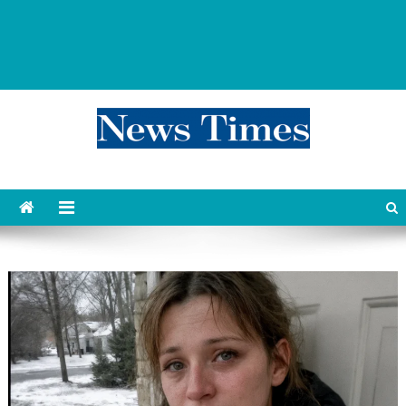
news 76 times
Контент души