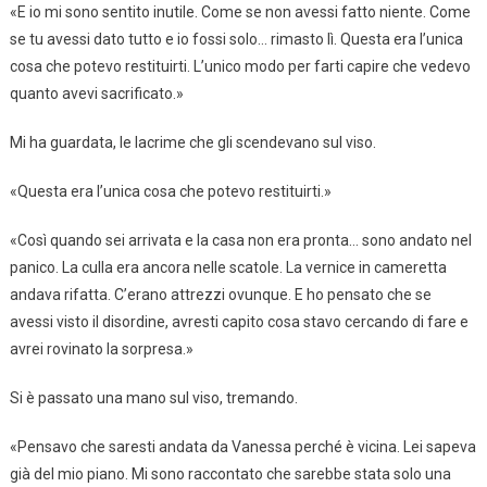
«E io mi sono sentito inutile. Come se non avessi fatto niente. Come
se tu avessi dato tutto e io fossi solo… rimasto lì. Questa era l’unica
cosa che potevo restituirti. L’unico modo per farti capire che vedevo
quanto avevi sacrificato.»
Mi ha guardata, le lacrime che gli scendevano sul viso.
«Questa era l’unica cosa che potevo restituirti.»
«Così quando sei arrivata e la casa non era pronta… sono andato nel
panico. La culla era ancora nelle scatole. La vernice in cameretta
andava rifatta. C’erano attrezzi ovunque. E ho pensato che se
avessi visto il disordine, avresti capito cosa stavo cercando di fare e
avrei rovinato la sorpresa.»
Si è passato una mano sul viso, tremando.
«Pensavo che saresti andata da Vanessa perché è vicina. Lei sapeva
già del mio piano. Mi sono raccontato che sarebbe stata solo una