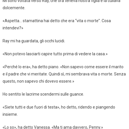
Mi sono voltata verso Ray, che ora teneva nostra figlia e la cullava
dolcemente.
«Aspetta… stamattina hai detto che era “vita o morte”. Cosa
intendevi?»
Ray mi ha guardata, gli occhi lucidi.
«Non potevo lasciarti capire tutto prima di vedere la casa.»
«Perché lo era», ha detto piano. «Non sapevo come essere il marito
e il padre che vi meritate. Quindi sì, mi sembrava vita o morte. Senza
questo, non sapevo chi dovevo essere.»
Ho sentito le lacrime scendermi sulle guance.
«Siete tutti e due fuori di testa», ho detto, ridendo e piangendo
insieme.
«Lo so», ha detto Vanessa. «Ma ti ama davvero, Penny.»