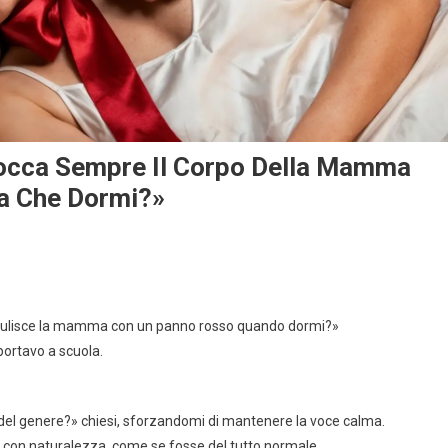
Tocca Sempre Il Corpo Della Mamma
a Che Dormi?»
 e pulisce la mamma con un panno rosso quando dormi?»
 portavo a scuola.
 del genere?» chiesi, sforzandomi di mantenere la voce calma.
e con naturalezza, come se fosse del tutto normale.