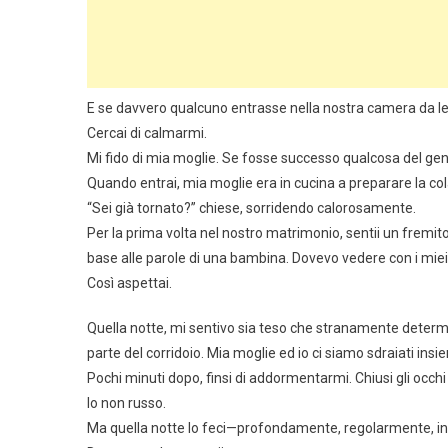
E se davvero qualcuno entrasse nella nostra camera da l
Cercai di calmarmi.
Mi fido di mia moglie. Se fosse successo qualcosa del gen
Quando entrai, mia moglie era in cucina a preparare la co
“Sei già tornato?” chiese, sorridendo calorosamente.
Per la prima volta nel nostro matrimonio, sentii un fremito 
base alle parole di una bambina. Dovevo vedere con i miei
Così aspettai.
Quella notte, mi sentivo sia teso che stranamente determin
parte del corridoio. Mia moglie ed io ci siamo sdraiati insi
Pochi minuti dopo, finsi di addormentarmi. Chiusi gli occhi e 
Io non russo.
Ma quella notte lo feci—profondamente, regolarmente, i