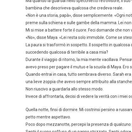
Ma quando la guardai nello specchietto retrovisore, il suo 
bambina che descriveva qualcosa che credeva reale.
«Non è una storia, papà», disse semplicemente. «Ogni no
preme sulla schiena e sulle gambe della mamma. Lei non 
Mi si mise a battere forte il cuore. Feci domande che non 
«No», disse Maya. «Lei resta solo immobile. Come se ste
La paura si trasformò in sospetto. Il sospetto in qualcosa
succedendo qualcosa di terribile a casa mia?
Durante il viaggio di ritorno, la mia mente vacillava. Pensa
avevo preso per pagare il mutuo e la scuola di Maya. Ero 
Quando entrai in casa, tutto sembrava diverso. Sarah era
una lieve zoppia che avevo sempre attribuito alla stanch
Non riuscivo a guardarla allo stesso modo.
Invece di affrontarla, decisi di vedere la verità con i miei o
Quella notte, finsi di dormire. Mi costrinsi persino a rus
petto mentre aspettavo.
Poco dopo mezzanotte, percepii la presenza di qualcuno 
Sentii il suono soffuso di un panno strizzato. Sentii odore