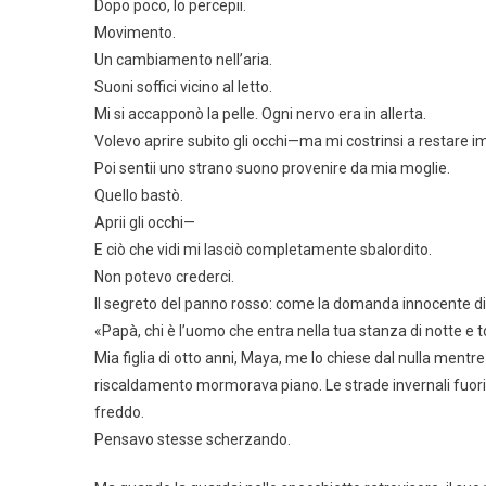
Dopo poco, lo percepii.
Movimento.
Un cambiamento nell’aria.
Suoni soffici vicino al letto.
Mi si accapponò la pelle. Ogni nervo era in allerta.
Volevo aprire subito gli occhi—ma mi costrinsi a restare i
Poi sentii uno strano suono provenire da mia moglie.
Quello bastò.
Aprii gli occhi—
E ciò che vidi mi lasciò completamente sbalordito.
Non potevo crederci.
Il segreto del panno rosso: come la domanda innocente di m
«Papà, chi è l’uomo che entra nella tua stanza di notte
Mia figlia di otto anni, Maya, me lo chiese dal nulla mentr
riscaldamento mormorava piano. Le strade invernali fuori e
freddo.
Pensavo stesse scherzando.