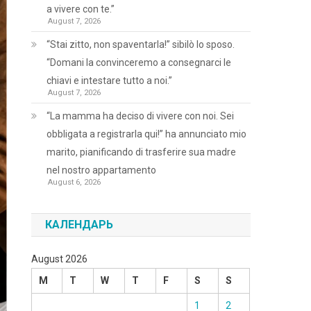
a vivere con te.”
August 7, 2026
“Stai zitto, non spaventarla!” sibilò lo sposo.
“Domani la convinceremo a consegnarci le
chiavi e intestare tutto a noi.”
August 7, 2026
“La mamma ha deciso di vivere con noi. Sei
obbligata a registrarla qui!” ha annunciato mio
marito, pianificando di trasferire sua madre
nel nostro appartamento
August 6, 2026
КАЛЕНДАРЬ
August 2026
M
T
W
T
F
S
S
1
2