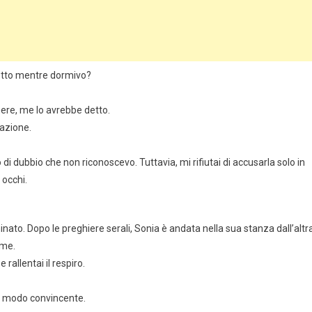
etto mentre dormivo?
ere, me lo avrebbe detto.
lazione.
di dubbio che non riconoscevo. Tuttavia, mi rifiutai di accusarla solo in
 occhi.
ato. Dopo le preghiere serali, Sonia è andata nella sua stanza dall’altr
eme.
rallentai il respiro.
n modo convincente.