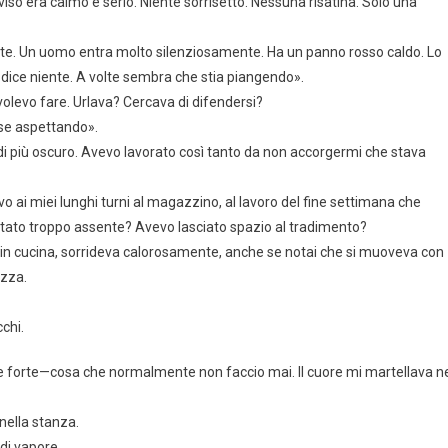
viso era calmo e serio. Niente sorrisetto. Nessuna risatina. Solo una
tte. Un uomo entra molto silenziosamente. Ha un panno rosso caldo. Lo
dice niente. A volte sembra che stia piangendo».
volevo fare. Urlava? Cercava di difendersi?
sse aspettando».
 di più oscuro. Avevo lavorato così tanto da non accorgermi che stava
vo ai miei lunghi turni al magazzino, al lavoro del fine settimana che
stato troppo assente? Avevo lasciato spazio al tradimento?
 in cucina, sorrideva calorosamente, anche se notai che si muoveva con
ezza.
cchi.
sare forte—cosa che normalmente non faccio mai. Il cuore mi martellava n
nella stanza.
 di vapore.