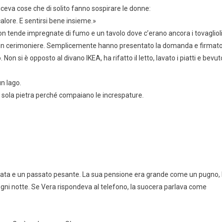
iceva cose che di solito fanno sospirare le donne:
 calore. E sentirsi bene insieme.»
le, con tende impregnate di fumo e un tavolo dove c’erano ancora i tovagliol
sun cerimoniere. Semplicemente hanno presentato la domanda e firmato
 Non si è opposto al divano IKEA, ha rifatto il letto, lavato i piatti e bevut
un lago.
sola pietra perché compaiano le increspature.
llata e un passato pesante. La sua pensione era grande come un pugno, 
 ogni notte. Se Vera rispondeva al telefono, la suocera parlava come