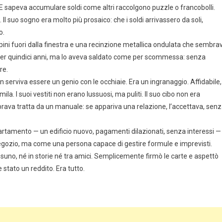
 E sapeva accumulare soldi come altri raccolgono puzzle o francobolli.
 Il suo sogno era molto più prosaico: che i soldi arrivassero da soli,
o.
pini fuori dalla finestra e una recinzione metallica ondulata che sembra
 per quindici anni, ma lo aveva saldato come per scommessa: senza
re.
n serviva essere un genio con le occhiaie. Era un ingranaggio. Affidabile,
la. I suoi vestiti non erano lussuosi, ma puliti. Il suo cibo non era
mbrava tratta da un manuale: se appariva una relazione, l’accettava, sen
artamento — un edificio nuovo, pagamenti dilazionati, senza interessi —
negozio, ma come una persona capace di gestire formule e imprevisti.
suno, né in storie né tra amici. Semplicemente firmò le carte e aspettò
e stato un reddito. Era tutto.