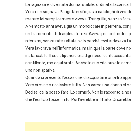
La ragazza è diventata donna: stabile, ordinata, laconica.
Vera non sognava Parigi. Non sfogliava cataloghi di vestiti.
mentre lei semplicemente viveva. Tranquilla, senza sforz
A ventotto anni aveva già un monolocale in periferia, con 
un frammento di disciplina ferrea. Aveva preso il mutuo
isterismi, senza rate saltate, solo perché così si doveva fa
Vera lavorava nell’informatica, ma in quella parte dove no
instancabile. Il suo stipendio era dignitoso: centosessantami
scintillante, ma equilibrato. Anche la sua vita privata se
una non spariva.
Quando si presentò l’occasione di acquistare un altro app
Vera si mise a ricalcolare tutto. Non come una donna al 
Decise: ce la posso fare. Lo comprò. Non lo raccontò a nes
che l’edificio fosse finito. Poi l’avrebbe affittato. Ci sarebb