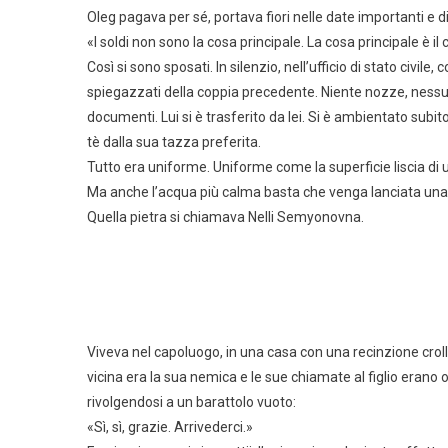
Oleg pagava per sé, portava fiori nelle date importanti e d
«I soldi non sono la cosa principale. La cosa principale è il
Così si sono sposati. In silenzio, nell’ufficio di stato civi
spiegazzati della coppia precedente. Niente nozze, nes
documenti. Lui si è trasferito da lei. Si è ambientato subito.
tè dalla sua tazza preferita.
Tutto era uniforme. Uniforme come la superficie liscia di 
Ma anche l’acqua più calma basta che venga lanciata una 
Quella pietra si chiamava Nelli Semyonovna.
Viveva nel capoluogo, in una casa con una recinzione cro
vicina era la sua nemica e le sue chiamate al figlio erano
rivolgendosi a un barattolo vuoto:
«Sì, sì, grazie. Arrivederci.»