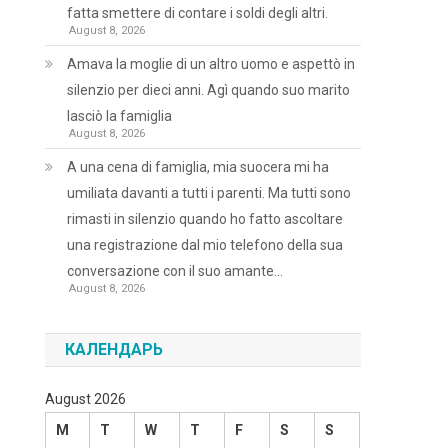
fatta smettere di contare i soldi degli altri.
August 8, 2026
Amava la moglie di un altro uomo e aspettò in
silenzio per dieci anni. Agì quando suo marito
lasciò la famiglia
August 8, 2026
A una cena di famiglia, mia suocera mi ha
umiliata davanti a tutti i parenti. Ma tutti sono
rimasti in silenzio quando ho fatto ascoltare
una registrazione dal mio telefono della sua
conversazione con il suo amante…
August 8, 2026
КАЛЕНДАРЬ
August 2026
M
T
W
T
F
S
S