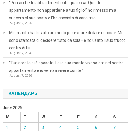
“Penso che tu abbia dimenticato qualcosa. Questo
appartamento non appartiene a tuo figlio,” ho rimesso mia
suocera al suo posto e l’ho cacciata di casa mia
August 7, 2026
Mio marito ha trovato un modo per evitare di dare risposte. Mi
sono stancata di decidere tutto da sola—e ho usato il suo trucco
contro di lui
August 7, 2026
“Tua sorella si è sposata. Lei e suo marito vivono ora nel nostro
appartamento e io verrò a vivere con te.”
August 7, 2026
КАЛЕНДАРЬ
June 2026
M
T
W
T
F
S
S
1
2
3
4
5
6
7