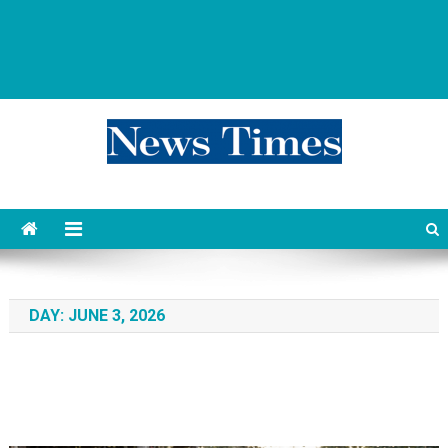
news 76 times
Контент души
DAY:
JUNE 3, 2026