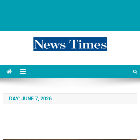
news 76 times
Контент души
DAY:
JUNE 7, 2026