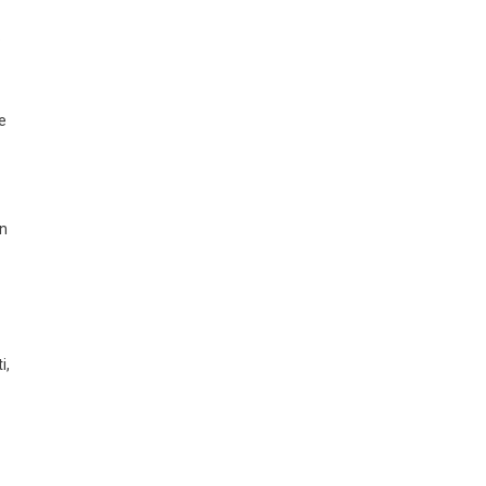
o
e
on
i,