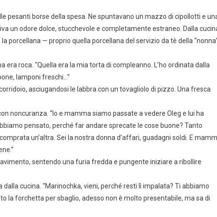
 alle pesanti borse della spesa. Ne spuntavano un mazzo di cipollotti e un
tiva un odore dolce, stucchevole e completamente estraneo. Dalla cucin
ro la porcellana — proprio quella porcellana del servizio da tè della “nonna
 era roca. “Quella era la mia torta di compleanno. L’ho ordinata dalla
rpone, lamponi freschi…”
 corridoio, asciugandosi le labbra con un tovagliolo di pizzo. Una fresca
o con noncuranza. “Io e mamma siamo passate a vedere Oleg e lui ha
ì abbiamo pensato, perché far andare sprecate le cose buone? Tanto
i comprata un’altra. Sei la nostra donna d’affari, guadagni soldi. E mam
ene.”
pavimento, sentendo una furia fredda e pungente iniziare a ribollire
dalla cucina. “Marinochka, vieni, perché resti lì impalata? Ti abbiamo
ato la forchetta per sbaglio, adesso non è molto presentabile, ma sa di