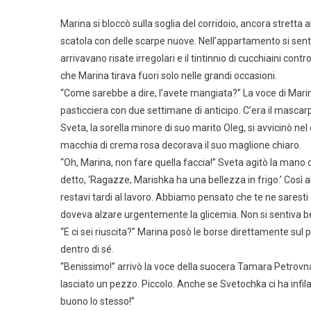
Marina si bloccò sulla soglia del corridoio, ancora stretta
scatola con delle scarpe nuove. Nell’appartamento si sen
arrivavano risate irregolari e il tintinnio di cucchiaini cont
che Marina tirava fuori solo nelle grandi occasioni.
“Come sarebbe a dire, l’avete mangiata?” La voce di Marina
pasticciera con due settimane di anticipo. C’era il masca
Sveta, la sorella minore di suo marito Oleg, si avvicinò nel
macchia di crema rosa decorava il suo maglione chiaro.
“Oh, Marina, non fare quella faccia!” Sveta agitò la man
detto, ‘Ragazze, Marishka ha una bellezza in frigo.’ Cos
restavi tardi al lavoro. Abbiamo pensato che te ne sarest
doveva alzare urgentemente la glicemia. Non si sentiva b
“E ci sei riuscita?” Marina posò le borse direttamente sul 
dentro di sé.
“Benissimo!” arrivò la voce della suocera Tamara Petrovna 
lasciato un pezzo. Piccolo. Anche se Svetochka ci ha infil
buono lo stesso!”