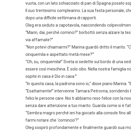
vuota, con un lato schiacciato di pan di Spagna posato s
Il suo trentesimo compleanno. La sua festa personale, che
dopo una difficile settimana di rapporti.
Oleg era seduto a capotavola, nascondendo colpevolmente g
“Marin, dai, perché cominci?” borbottò senza alzare la t
via affamate?”
“Non potevi chiamarmi?” Marina guardò dritto il marito. “
cinquemila e aspettato metà mese?’”
“Oh, su, cinquemila!” Sveta si sedette sul bordo di una sed
essere così meschina. È solo cibo. Nella nostra famiglia
ospite in casa è Dio in casa.’”
“In questa casa, la padrona sono io,” disse piano Marina. “
“Esattamente!” intervenne Tamara Petrovna, sorridendo be
felici le persone care. Noi ti abbiamo reso felice con la nos
senza dare attenzione a tuo marito. Guarda come si è fat
“Sembra magro perché ieri ha giocato alla console fino alle 
farmi notare che ‘comincio’?”
Oleg sospirò profondamente e finalmente guardò sua moglie.