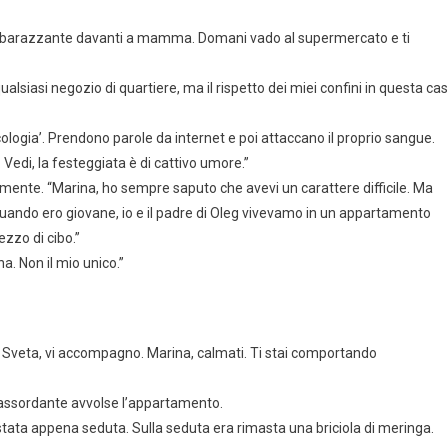
 imbarazzante davanti a mamma. Domani vado al supermercato e ti
qualsiasi negozio di quartiere, ma il rispetto dei miei confini in questa ca
psicologia’. Prendono parole da internet e poi attaccano il proprio sangue.
edi, la festeggiata è di cattivo umore.”
ente. “Marina, ho sempre saputo che avevi un carattere difficile. Ma
quando ero giovane, io e il padre di Oleg vivevamo in un appartamento
zzo di cibo.”
a. Non il mio unico.”
 Sveta, vi accompagno. Marina, calmati. Ti stai comportando
io assordante avvolse l’appartamento.
tata appena seduta. Sulla seduta era rimasta una briciola di meringa.