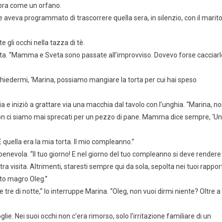
opra come un orfano.
 aveva programmato di trascorrere quella sera, in silenzio, con il marit
li occhi nella tazza di tè.
esta. “Mamma e Sveta sono passate all’improvviso. Dovevo forse cacciarl
Chiedermi, ‘Marina, possiamo mangiare la torta per cui hai speso
ia e iniziò a grattare via una macchia dal tavolo con l’unghia. “Marina, n
 non ci siamo mai sprecati per un pezzo di pane. Mamma dice sempre, ‘Un
E quella era la mia torta. Il mio compleanno.”
nevola. “Il tuo giorno! E nel giorno del tuo compleanno si deve rendere
tra visita. Altrimenti, staresti sempre qui da sola, sepolta nei tuoi rapport
to magro Oleg.”
tre di notte,” lo interruppe Marina. “Oleg, non vuoi dirmi niente? Oltre a
 Nei suoi occhi non c’era rimorso, solo l’irritazione familiare di un