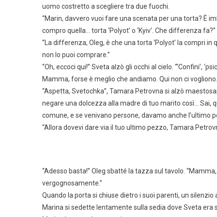
uomo costretto a scegliere tra due fuochi.
“Marin, davvero vuoi fare una scenata per una torta? È
compro quella… torta ‘Polyot’ o ‘Kyiv’. Che differenza fa?”
“La differenza, Oleg, è che una torta ‘Polyot’ la compri in 
non lo puoi comprare.”
“Oh, eccoci qui!” Sveta alzò gli occhi al cielo. “‘Confini’, ‘
Mamma, forse è meglio che andiamo. Qui non ci vogliono. V
“Aspetta, Svetochka”, Tamara Petrovna si alzò maestosam
negare una dolcezza alla madre di tuo marito così… Sai, 
comune, e se venivano persone, davamo anche l’ultimo pe
“Allora dovevi dare via il tuo ultimo pezzo, Tamara Petrovn
“Adesso basta!” Oleg sbatté la tazza sul tavolo. “Mamma,
vergognosamente.”
Quando la porta si chiuse dietro i suoi parenti, un silenz
Marina si sedette lentamente sulla sedia dove Sveta era s