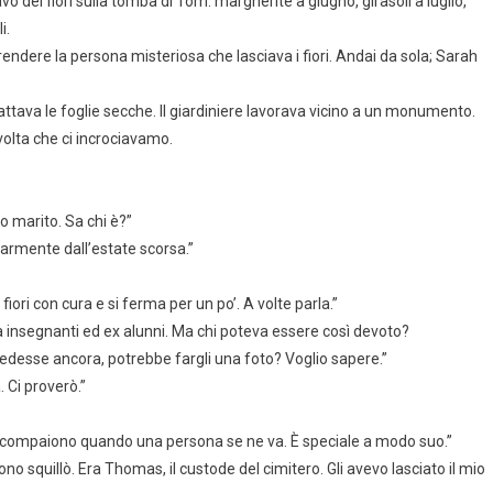
avo dei fiori sulla tomba di Tom: margherite a giugno, girasoli a luglio,
i.
endere la persona misteriosa che lasciava i fiori. Andai da sola; Sarah
rattava le foglie secche. Il giardiniere lavorava vicino a un monumento.
volta che ci incrociavamo.
o marito. Sa chi è?”
olarmente dall’estate scorsa.”
i fiori con cura e si ferma per un po’. A volte parla.”
ra insegnanti ed ex alunni. Ma chi poteva essere così devoto?
vedesse ancora, potrebbe fargli una foto? Voglio sapere.”
 Ci proverò.”
 scompaiono quando una persona se ne va. È speciale a modo suo.”
no squillò. Era Thomas, il custode del cimitero. Gli avevo lasciato il mio