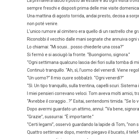
La primavera lasciò il posto all’estate e ad ogni visita trov
sempre freschi e disposti prima delle mie visite domenical
Una mattina di agosto torrida, andai presto, decisa a sorpr
non poté venire.
L’unico rumore al cimitero era quello di un rastrello che g
Riconobbi il vecchio dalle mani segnate che annuiva ogni 
Lo chiamai: “Mi scusi… posso chiederle una cosa?”
Si fermò e si asciugò la fronte. “Buongiorno, signora.”
“Ogni settimana qualcuno lascia dei fiori sulla tomba di mi
Continuò tranquillo. “Ah, sì, l’uomo del venerdì. Viene reg
“Un uomo?” Il mio cuore sobbalzò. “Ogni venerdì?”
“Sì. Un tipo tranquillo, sulla trentina, capelli scuri. Sistema 
I miei pensieri correvano veloci. Tom aveva molti amici, t
“Avrebbe il coraggio…?” Esitai, sentendomi timida. “Se lo 
Dopo avermi guardato un attimo, annuì. “Va bene, signora.
“Grazie”, sussurrai. “È importante.”
“Certi legami”, osservò guardando la lapide di Tom, “non
Quattro settimane dopo, mentre piegavo il bucato, il telefo