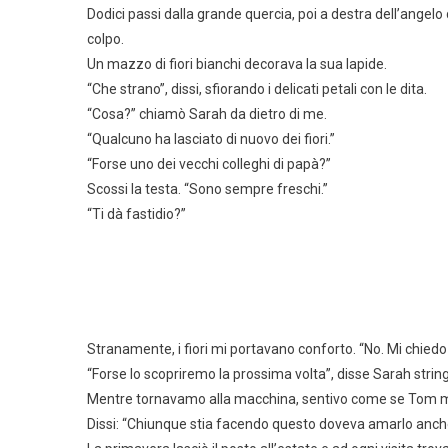
Dodici passi dalla grande quercia, poi a destra dell’angelo 
colpo.
Un mazzo di fiori bianchi decorava la sua lapide.
“Che strano”, dissi, sfiorando i delicati petali con le dita.
“Cosa?” chiamò Sarah da dietro di me.
“Qualcuno ha lasciato di nuovo dei fiori.”
“Forse uno dei vecchi colleghi di papà?”
Scossi la testa. “Sono sempre freschi.”
“Ti dà fastidio?”
Stranamente, i fiori mi portavano conforto. “No. Mi chiedo 
“Forse lo scopriremo la prossima volta”, disse Sarah stri
Mentre tornavamo alla macchina, sentivo come se Tom mi
Dissi: “Chiunque stia facendo questo doveva amarlo anche 