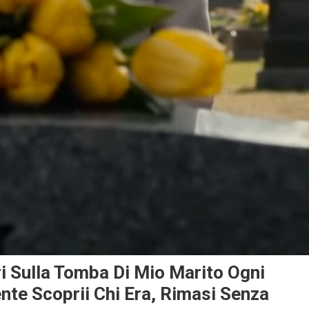
i Sulla Tomba Di Mio Marito Ogni
te Scoprii Chi Era, Rimasi Senza