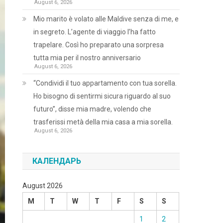
August 6, 2026
Mio marito è volato alle Maldive senza di me, e
in segreto. L’agente di viaggio l’ha fatto
trapelare. Così ho preparato una sorpresa
tutta mia per il nostro anniversario
August 6, 2026
“Condividi il tuo appartamento con tua sorella.
Ho bisogno di sentirmi sicura riguardo al suo
futuro”, disse mia madre, volendo che
trasferissi metà della mia casa a mia sorella.
August 6, 2026
КАЛЕНДАРЬ
August 2026
M
T
W
T
F
S
S
1
2