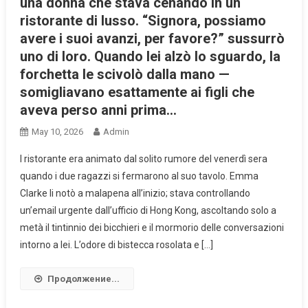
una donna che stava cenando in un
ristorante di lusso. “Signora, possiamo
avere i suoi avanzi, per favore?” sussurrò
uno di loro. Quando lei alzò lo sguardo, la
forchetta le scivolò dalla mano —
somigliavano esattamente ai figli che
aveva perso anni prima…
May 10, 2026
Admin
l ristorante era animato dal solito rumore del venerdì sera
quando i due ragazzi si fermarono al suo tavolo. Emma
Clarke li notò a malapena all’inizio; stava controllando
un’email urgente dall’ufficio di Hong Kong, ascoltando solo a
metà il tintinnio dei bicchieri e il mormorio delle conversazioni
intorno a lei. L’odore di bistecca rosolata e […]
Продолжение...