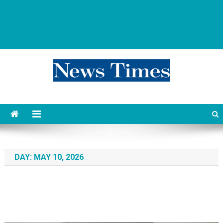
news 76 times
Контент души
DAY:
MAY 10, 2026