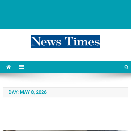
news 76 times
Контент души
DAY:
MAY 8, 2026