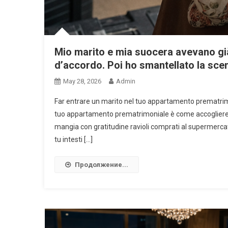
Mio marito e mia suocera avevano già 
d’accordo. Poi ho smantellato la sceno
May 28, 2026
Admin
Far entrare un marito nel tuo appartamento prematrim
tuo appartamento prematrimoniale è come accogliere un
mangia con gratitudine ravioli comprati al supermerca
tu intesti […]
Продолжение...