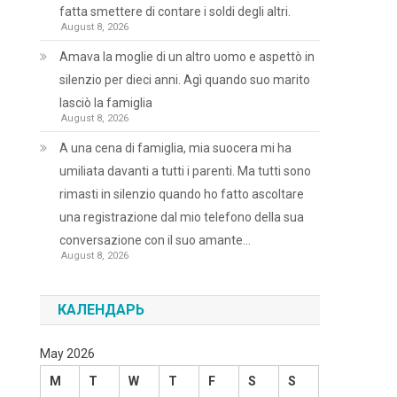
fatta smettere di contare i soldi degli altri.
August 8, 2026
Amava la moglie di un altro uomo e aspettò in
silenzio per dieci anni. Agì quando suo marito
lasciò la famiglia
August 8, 2026
A una cena di famiglia, mia suocera mi ha
umiliata davanti a tutti i parenti. Ma tutti sono
rimasti in silenzio quando ho fatto ascoltare
una registrazione dal mio telefono della sua
conversazione con il suo amante…
August 8, 2026
КАЛЕНДАРЬ
May 2026
M
T
W
T
F
S
S