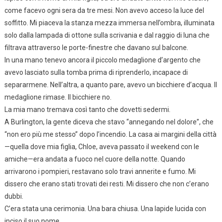
come facevo ogni sera da tre mesi. Non avevo acceso la luce del
soffitto. Mi piaceva la stanza mezza immersa nell’ombra, illuminata
solo dalla lampada di ottone sulla scrivania e dal raggio di luna che
filtrava attraverso le porte-finestre che davano sul balcone.
In una mano tenevo ancora il piccolo medaglione d’argento che
avevo lasciato sulla tomba prima di riprenderlo, incapace di
separarmene. Nell’altra, a quanto pare, avevo un bicchiere d’acqua. Il
medaglione rimase. Il bicchiere no.
La mia mano tremava così tanto che dovetti sedermi.
A Burlington, la gente diceva che stavo “annegando nel dolore”, che
“non ero più me stesso” dopo l’incendio. La casa ai margini della città
—quella dove mia figlia, Chloe, aveva passato il weekend con le
amiche—era andata a fuoco nel cuore della notte. Quando
arrivarono i pompieri, restavano solo travi annerite e fumo. Mi
dissero che erano stati trovati dei resti. Mi dissero che non c’erano
dubbi.
C’era stata una cerimonia. Una bara chiusa. Una lapide lucida con
inciso il suo nome.