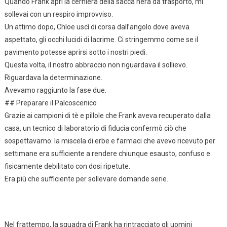
Quando Frank aprì la cerniera della sacca nera da trasporto, mi
sollevai con un respiro improvviso.
Un attimo dopo, Chloe uscì di corsa dall’angolo dove aveva
aspettato, gli occhi lucidi di lacrime. Ci stringemmo come se il
pavimento potesse aprirsi sotto i nostri piedi.
Questa volta, il nostro abbraccio non riguardava il sollievo.
Riguardava la determinazione.
Avevamo raggiunto la fase due.
## Preparare il Palcoscenico
Grazie ai campioni di tè e pillole che Frank aveva recuperato dalla
casa, un tecnico di laboratorio di fiducia confermò ciò che
sospettavamo: la miscela di erbe e farmaci che avevo ricevuto per
settimane era sufficiente a rendere chiunque esausto, confuso e
fisicamente debilitato con dosi ripetute.
Era più che sufficiente per sollevare domande serie.
Nel frattempo, la squadra di Frank ha rintracciato gli uomini