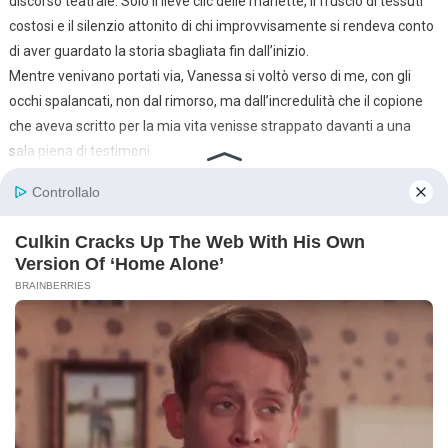
discorso teatrale. Solo il lieve clic delle manette, il fruscio di tessuti
costosi e il silenzio attonito di chi improvvisamente si rendeva conto
di aver guardato la storia sbagliata fin dall’inizio.
Mentre venivano portati via, Vanessa si voltò verso di me, con gli
occhi spalancati, non dal rimorso, ma dall’incredulità che il copione
che aveva scritto per la mia vita venisse strappato davanti a una
sala piena di testimoni.
Per la prima volta dopo mesi, non mi sentivo debole.
Mi sentivo presente.
Mi sentivo sveglio.
## Il Nostro Finale
Arrivarono i giornalisti. Ci furono processi. Parole come “complotto”,
“frode” e “violazione della fiducia” riempirono i titoli e i fascicoli in
tribunale. Partecipai quando potei, ma rifiutai di lasciare che il
tribunale diventasse il centro delle nostre vite.
Le sentenze furono severe. Le condanne, lunghe.