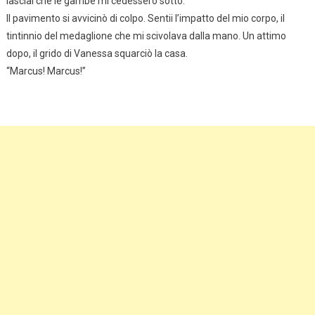
lasciai che le gambe mi cedessero sotto.
Il pavimento si avvicinò di colpo. Sentii l’impatto del mio corpo, il
tintinnio del medaglione che mi scivolava dalla mano. Un attimo
dopo, il grido di Vanessa squarciò la casa.
“Marcus! Marcus!”