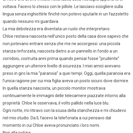
voltava. Facevo lo stesso con le pillole. Le lasciavo sciogliere sulla
lingua senza inghiottirle finché non potevo sputarle in un fazzoletto
quando nessuno mi guardava.
La mia debolezza era diventata un ruolo che interpretavo.
Chloe restava nascosta nell’unico posto della casa dove sapevo che
non potevano entrare senza che me ne accorgessi: una piccola
stanza rinforzata, nascosta dietro a un pannello in fondo a un
corridoio, costruita anni prima quando pensai fosse “prudente”
aggiungere un ulteriore livello di sicurezza. I miei amici avevano
preso in giro la mia “paranoia” a quei tempi. Oggi, quella paranoia era
l’unica ragione per cui mia figlia aveva un posto sicuro dove dormire.
In quella stanza nascosta, un piccolo monitor mostrava
continuamente le immagini delle telecamere piazzate intorno alla
proprietà. Chloe le osservava, il volto pallido nella luce blu.
Ogni notte, mi ritiravo con la scusa della stanchezza e mi chiudevo
nel mio studio. Da lì, facevo la telefonata a cui pensavo dal
momento in cui Chloe aveva pronunciato i loro nomi.
Non alla polizia.