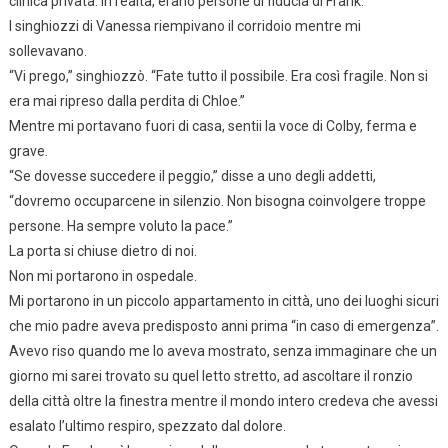
clinica privata. In realtà, erano persone di fiducia di Frank.
I singhiozzi di Vanessa riempivano il corridoio mentre mi
sollevavano.
“Vi prego,” singhiozzò. “Fate tutto il possibile. Era così fragile. Non si
era mai ripreso dalla perdita di Chloe.”
Mentre mi portavano fuori di casa, sentii la voce di Colby, ferma e
grave.
“Se dovesse succedere il peggio,” disse a uno degli addetti,
“dovremo occuparcene in silenzio. Non bisogna coinvolgere troppe
persone. Ha sempre voluto la pace.”
La porta si chiuse dietro di noi.
Non mi portarono in ospedale.
Mi portarono in un piccolo appartamento in città, uno dei luoghi sicuri
che mio padre aveva predisposto anni prima “in caso di emergenza”.
Avevo riso quando me lo aveva mostrato, senza immaginare che un
giorno mi sarei trovato su quel letto stretto, ad ascoltare il ronzio
della città oltre la finestra mentre il mondo intero credeva che avessi
esalato l’ultimo respiro, spezzato dal dolore.