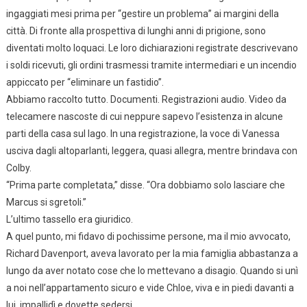
ingaggiati mesi prima per “gestire un problema” ai margini della
città. Di fronte alla prospettiva di lunghi anni di prigione, sono
diventati molto loquaci. Le loro dichiarazioni registrate descrivevano
i soldi ricevuti, gli ordini trasmessi tramite intermediari e un incendio
appiccato per “eliminare un fastidio”.
Abbiamo raccolto tutto. Documenti. Registrazioni audio. Video da
telecamere nascoste di cui neppure sapevo l’esistenza in alcune
parti della casa sul lago. In una registrazione, la voce di Vanessa
usciva dagli altoparlanti, leggera, quasi allegra, mentre brindava con
Colby.
“Prima parte completata,” disse. “Ora dobbiamo solo lasciare che
Marcus si sgretoli.”
L’ultimo tassello era giuridico.
A quel punto, mi fidavo di pochissime persone, ma il mio avvocato,
Richard Davenport, aveva lavorato per la mia famiglia abbastanza a
lungo da aver notato cose che lo mettevano a disagio. Quando si unì
a noi nell’appartamento sicuro e vide Chloe, viva e in piedi davanti a
lui, impallidì e dovette sedersi.