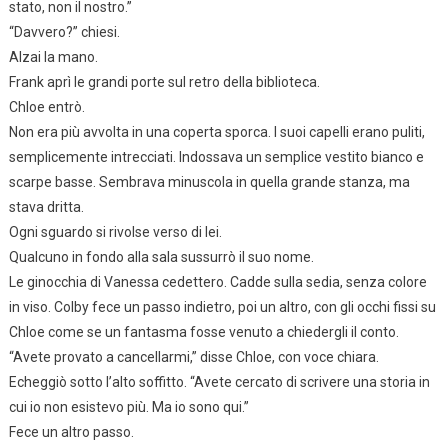
stato, non il nostro.”
“Davvero?” chiesi.
Alzai la mano.
Frank aprì le grandi porte sul retro della biblioteca.
Chloe entrò.
Non era più avvolta in una coperta sporca. I suoi capelli erano puliti,
semplicemente intrecciati. Indossava un semplice vestito bianco e
scarpe basse. Sembrava minuscola in quella grande stanza, ma
stava dritta.
Ogni sguardo si rivolse verso di lei.
Qualcuno in fondo alla sala sussurrò il suo nome.
Le ginocchia di Vanessa cedettero. Cadde sulla sedia, senza colore
in viso. Colby fece un passo indietro, poi un altro, con gli occhi fissi su
Chloe come se un fantasma fosse venuto a chiedergli il conto.
“Avete provato a cancellarmi,” disse Chloe, con voce chiara.
Echeggiò sotto l’alto soffitto. “Avete cercato di scrivere una storia in
cui io non esistevo più. Ma io sono qui.”
Fece un altro passo.