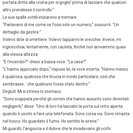
portata dritta alla rovina per orgoglio’ prima di lasciare che qualcun
altro prendesse il controllo.”
Le sue spalle sottili iniziarono a tremare.
“Parlavano di me come se fossi solo un numero,” sussurrò. “Un
dettaglio da gestire.”
Volevo dirle di smettere. Volevo tapparmi le orecchie. Invece, mi
inginocchiai, lentamente, con cautela, finché non arrivammo quasi
alla stessa altezza.
“E l’incendio?” chiesi a bassa voce. “La casa?”
“L’hanno appiccato dopo,” rispose lei, la voce incerta. “Hanno messo
lì qualcosa, qualcosa che brucia in modo particolare, così che
sembrasse… che qualcuno fosse stato dentro.”
Deglutì. Mi si strinse lo stomaco.
“Sono scappata perché gli uomini che hanno assunto sono diventati
negligenti,” disse. “Uno di loro ha lasciato la porta sul retro aperta
quando è uscito a fare una telefonata. Sono corsa via. Sono rimasta
nel bosco. Ho guardato il fumo. Ho sentito le sirene.”
Mi guardò, l’angoscia e il dolore che le invadevano gli occhi.