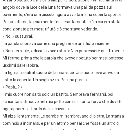
angolo dove la luce della luna formava una pallida pozza sul
pavimento, c’era una piccola figura avvolta in una coperta sporca.
Per un attimo, la mia mente fece esattamente ciò a cui era stata
condizionata per mesi: rifiutò ciò che stava vedendo.
« No, » sussurrai.
La parola suonava come una preghiera e un rifiuto insieme.
« Non sei reale, » dissi, la voce rotta. « Non puoi essere qui. Tu sei… »
Mi fermai prima che la parola che avevo ripetuto per mesi potesse
uscirmi dalle labbra.
La figura trasalì al suono della mia voce. Un suono lieve arrivò da
sotto la coperta. Un singhiozzo. Poi una parola.
« Papà…? »
Il mio cuore non saltò solo un battito. Sembrava fermarsi, poi
schiantarsi di nuovo nel mio petto con così tanta forza che dovetti
aggrapparmi al bordo della scrivania.
Mi alzai lentamente. Le gambe mi sembravano di pietra. La stanza
cominciò a inclinarsi, e per un attimo pensai che fosse un altro di