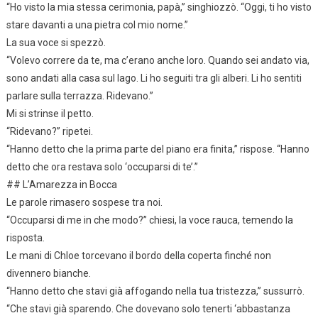
“Ho visto la mia stessa cerimonia, papà,” singhiozzò. “Oggi, ti ho visto
stare davanti a una pietra col mio nome.”
La sua voce si spezzò.
“Volevo correre da te, ma c’erano anche loro. Quando sei andato via,
sono andati alla casa sul lago. Li ho seguiti tra gli alberi. Li ho sentiti
parlare sulla terrazza. Ridevano.”
Mi si strinse il petto.
“Ridevano?” ripetei.
“Hanno detto che la prima parte del piano era finita,” rispose. “Hanno
detto che ora restava solo ‘occuparsi di te’.”
## L’Amarezza in Bocca
Le parole rimasero sospese tra noi.
“Occuparsi di me in che modo?” chiesi, la voce rauca, temendo la
risposta.
Le mani di Chloe torcevano il bordo della coperta finché non
divennero bianche.
“Hanno detto che stavi già affogando nella tua tristezza,” sussurrò.
“Che stavi già sparendo. Che dovevano solo tenerti ‘abbastanza