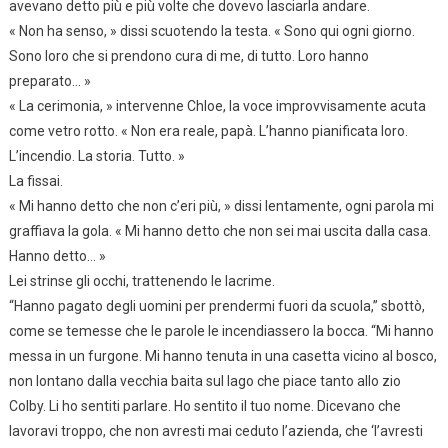
avevano detto più e più volte che dovevo lasciarla andare.
« Non ha senso, » dissi scuotendo la testa. « Sono qui ogni giorno.
Sono loro che si prendono cura di me, di tutto. Loro hanno
preparato… »
« La cerimonia, » intervenne Chloe, la voce improvvisamente acuta
come vetro rotto. « Non era reale, papà. L’hanno pianificata loro.
L’incendio. La storia. Tutto. »
La fissai.
« Mi hanno detto che non c’eri più, » dissi lentamente, ogni parola mi
graffiava la gola. « Mi hanno detto che non sei mai uscita dalla casa.
Hanno detto… »
Lei strinse gli occhi, trattenendo le lacrime.
“Hanno pagato degli uomini per prendermi fuori da scuola,” sbottò,
come se temesse che le parole le incendiassero la bocca. “Mi hanno
messa in un furgone. Mi hanno tenuta in una casetta vicino al bosco,
non lontano dalla vecchia baita sul lago che piace tanto allo zio
Colby. Li ho sentiti parlare. Ho sentito il tuo nome. Dicevano che
lavoravi troppo, che non avresti mai ceduto l’azienda, che ‘l’avresti