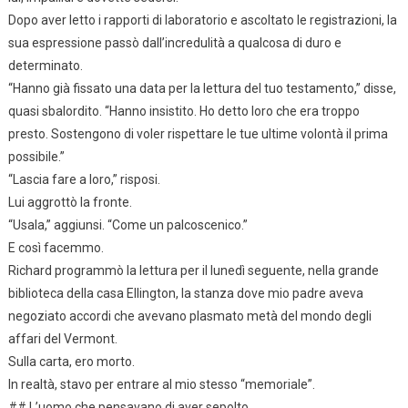
Dopo aver letto i rapporti di laboratorio e ascoltato le registrazioni, la
sua espressione passò dall’incredulità a qualcosa di duro e
determinato.
“Hanno già fissato una data per la lettura del tuo testamento,” disse,
quasi sbalordito. “Hanno insistito. Ho detto loro che era troppo
presto. Sostengono di voler rispettare le tue ultime volontà il prima
possibile.”
“Lascia fare a loro,” risposi.
Lui aggrottò la fronte.
“Usala,” aggiunsi. “Come un palcoscenico.”
E così facemmo.
Richard programmò la lettura per il lunedì seguente, nella grande
biblioteca della casa Ellington, la stanza dove mio padre aveva
negoziato accordi che avevano plasmato metà del mondo degli
affari del Vermont.
Sulla carta, ero morto.
In realtà, stavo per entrare al mio stesso “memoriale”.
## L’uomo che pensavano di aver sepolto