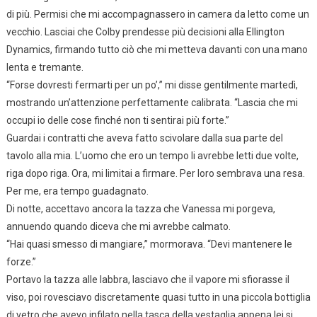
di più. Permisi che mi accompagnassero in camera da letto come un
vecchio. Lasciai che Colby prendesse più decisioni alla Ellington
Dynamics, firmando tutto ciò che mi metteva davanti con una mano
lenta e tremante.
“Forse dovresti fermarti per un po’,” mi disse gentilmente martedì,
mostrando un’attenzione perfettamente calibrata. “Lascia che mi
occupi io delle cose finché non ti sentirai più forte.”
Guardai i contratti che aveva fatto scivolare dalla sua parte del
tavolo alla mia. L’uomo che ero un tempo li avrebbe letti due volte,
riga dopo riga. Ora, mi limitai a firmare. Per loro sembrava una resa.
Per me, era tempo guadagnato.
Di notte, accettavo ancora la tazza che Vanessa mi porgeva,
annuendo quando diceva che mi avrebbe calmato.
“Hai quasi smesso di mangiare,” mormorava. “Devi mantenere le
forze.”
Portavo la tazza alle labbra, lasciavo che il vapore mi sfiorasse il
viso, poi rovesciavo discretamente quasi tutto in una piccola bottiglia
di vetro che avevo infilato nella tasca della vestaglia appena lei si