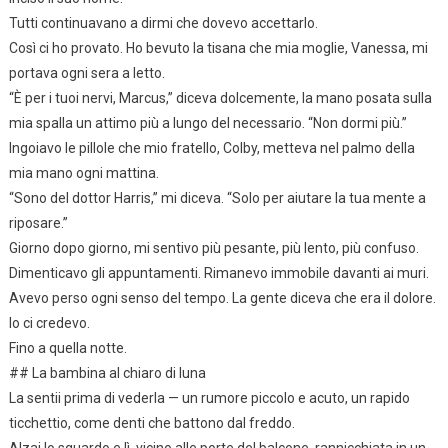
Tutti continuavano a dirmi che dovevo accettarlo.
Così ci ho provato. Ho bevuto la tisana che mia moglie, Vanessa, mi
portava ogni sera a letto.
“È per i tuoi nervi, Marcus,” diceva dolcemente, la mano posata sulla
mia spalla un attimo più a lungo del necessario. “Non dormi più.”
Ingoiavo le pillole che mio fratello, Colby, metteva nel palmo della
mia mano ogni mattina.
“Sono del dottor Harris,” mi diceva. “Solo per aiutare la tua mente a
riposare.”
Giorno dopo giorno, mi sentivo più pesante, più lento, più confuso.
Dimenticavo gli appuntamenti. Rimanevo immobile davanti ai muri.
Avevo perso ogni senso del tempo. La gente diceva che era il dolore.
Io ci credevo.
Fino a quella notte.
## La bambina al chiaro di luna
La sentii prima di vederla — un rumore piccolo e acuto, un rapido
ticchettio, come denti che battono dal freddo.
Alzai lo sguardo e lì, vicino alle porte del balcone, rannicchiata in un