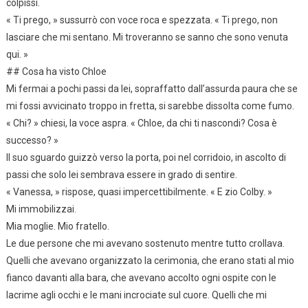
colpissi.
« Ti prego, » sussurrò con voce roca e spezzata. « Ti prego, non
lasciare che mi sentano. Mi troveranno se sanno che sono venuta
qui. »
## Cosa ha visto Chloe
Mi fermai a pochi passi da lei, sopraffatto dall’assurda paura che se
mi fossi avvicinato troppo in fretta, si sarebbe dissolta come fumo.
« Chi? » chiesi, la voce aspra. « Chloe, da chi ti nascondi? Cosa è
successo? »
Il suo sguardo guizzò verso la porta, poi nel corridoio, in ascolto di
passi che solo lei sembrava essere in grado di sentire.
« Vanessa, » rispose, quasi impercettibilmente. « E zio Colby. »
Mi immobilizzai.
Mia moglie. Mio fratello.
Le due persone che mi avevano sostenuto mentre tutto crollava.
Quelli che avevano organizzato la cerimonia, che erano stati al mio
fianco davanti alla bara, che avevano accolto ogni ospite con le
lacrime agli occhi e le mani incrociate sul cuore. Quelli che mi