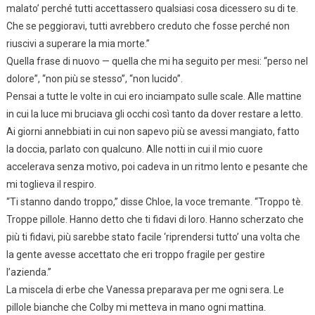
malato’ perché tutti accettassero qualsiasi cosa dicessero su di te.
Che se peggioravi, tutti avrebbero creduto che fosse perché non
riuscivi a superare la mia morte.”
Quella frase di nuovo — quella che mi ha seguito per mesi: “perso nel
dolore”, “non più se stesso”, “non lucido”.
Pensai a tutte le volte in cui ero inciampato sulle scale. Alle mattine
in cui la luce mi bruciava gli occhi così tanto da dover restare a letto.
Ai giorni annebbiati in cui non sapevo più se avessi mangiato, fatto
la doccia, parlato con qualcuno. Alle notti in cui il mio cuore
accelerava senza motivo, poi cadeva in un ritmo lento e pesante che
mi toglieva il respiro.
“Ti stanno dando troppo,” disse Chloe, la voce tremante. “Troppo tè.
Troppe pillole. Hanno detto che ti fidavi di loro. Hanno scherzato che
più ti fidavi, più sarebbe stato facile ‘riprendersi tutto’ una volta che
la gente avesse accettato che eri troppo fragile per gestire
l’azienda.”
La miscela di erbe che Vanessa preparava per me ogni sera. Le
pillole bianche che Colby mi metteva in mano ogni mattina.