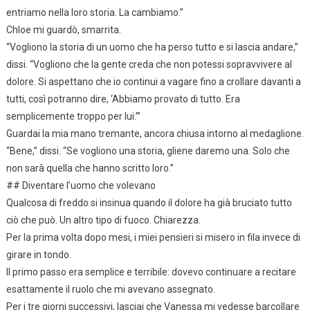
entriamo nella loro storia. La cambiamo.”
Chloe mi guardò, smarrita.
“Vogliono la storia di un uomo che ha perso tutto e si lascia andare,”
dissi. “Vogliono che la gente creda che non potessi sopravvivere al
dolore. Si aspettano che io continui a vagare fino a crollare davanti a
tutti, così potranno dire, ‘Abbiamo provato di tutto. Era
semplicemente troppo per lui.’”
Guardai la mia mano tremante, ancora chiusa intorno al medaglione.
“Bene,” dissi. “Se vogliono una storia, gliene daremo una. Solo che
non sarà quella che hanno scritto loro.”
## Diventare l’uomo che volevano
Qualcosa di freddo si insinua quando il dolore ha già bruciato tutto
ciò che può. Un altro tipo di fuoco. Chiarezza.
Per la prima volta dopo mesi, i miei pensieri si misero in fila invece di
girare in tondo.
Il primo passo era semplice e terribile: dovevo continuare a recitare
esattamente il ruolo che mi avevano assegnato.
Per i tre giorni successivi, lasciai che Vanessa mi vedesse barcollare