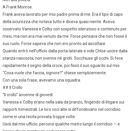
A Frank Monroe.
Frank aveva lavorato per mio padre prima di me. Era il tipo di capo
della sicurezza che notava tutto e diceva quasi niente. Aveva
osservato Vanessa e Colby con sospetto silenzioso e contenuto per
mesi, ma non era mai venuto da me. Forse pensava che non fosse il
suo ruolo. Forse sapeva che non ero pronto ad ascoltare.
Quando entrò nell’ufficio dalla porta laterale e vide Chloe uscire dalla
stanza nascosta, non svenne né gridò. Socchiuse gli occhi. Si fece
rapidamente il segno della croce, poi fissò il suo sguardo sul mio.
“Cosa vuole che faccia, signore?” chiese semplicemente.
Con una sola frase, avevamo una squadra.
## Il Crollo
“Il crollo” avvenne di giovedì.
Vanessa e Colby erano nella sala da pranzo, fingendo di litigare sui
rapporti trimestrali. Le loro voci alte si diffondevano nel corridoio
come in una recita provata troppe volte.
Uscii dal mio ufficio, percorsi qualche metro lungo il corridoio — e