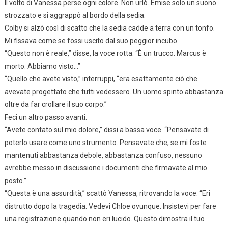
Il volto di Vanessa perse ogni colore. Non urlò. Emise solo un suono
strozzato e si aggrappò al bordo della sedia.
Colby si alzò così di scatto che la sedia cadde a terra con un tonfo.
Mi fissava come se fossi uscito dal suo peggior incubo.
“Questo non è reale,” disse, la voce rotta. “È un trucco. Marcus è
morto. Abbiamo visto…”
“Quello che avete visto,” interruppi, “era esattamente ciò che
avevate progettato che tutti vedessero. Un uomo spinto abbastanza
oltre da far crollare il suo corpo.”
Feci un altro passo avanti.
“Avete contato sul mio dolore,” dissi a bassa voce. “Pensavate di
poterlo usare come uno strumento. Pensavate che, se mi foste
mantenuti abbastanza debole, abbastanza confuso, nessuno
avrebbe messo in discussione i documenti che firmavate al mio
posto.”
“Questa è una assurdità,” scattò Vanessa, ritrovando la voce. “Eri
distrutto dopo la tragedia. Vedevi Chloe ovunque. Insistevi per fare
una registrazione quando non eri lucido. Questo dimostra il tuo