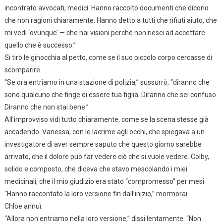
incontrato avvocati, medici. Hanno raccolto documenti che dicono
che non ragioni chiaramente. Hanno detto a tutti che rifiuti aiuto, che
mi vedi ‘ovunque’ — che hai visioni perché non riesci ad accettare
quello che è successo.”
Si tirò le ginocchia al petto, come se il suo piccolo corpo cercasse di
scomparire.
“Se ora entriamo in una stazione di polizia,” sussurrò, “diranno che
sono qualcuno che finge di essere tua figlia. Diranno che sei confuso.
Diranno che non stai bene.”
All’improvviso vidi tutto chiaramente, come se la scena stesse già
accadendo. Vanessa, con le lacrime agli occhi, che spiegava a un
investigatore di aver sempre saputo che questo giorno sarebbe
arrivato, che il dolore può far vedere ciò che si vuole vedere. Colby,
solido e composto, che diceva che stavo mescolando i miei
medicinali, che il mio giudizio era stato “compromesso” per mesi.
“Hanno raccontato la loro versione fin dall’inizio,” mormorai.
Chloe annuì.
“Allora non entriamo nella loro versione,” dissi lentamente. “Non