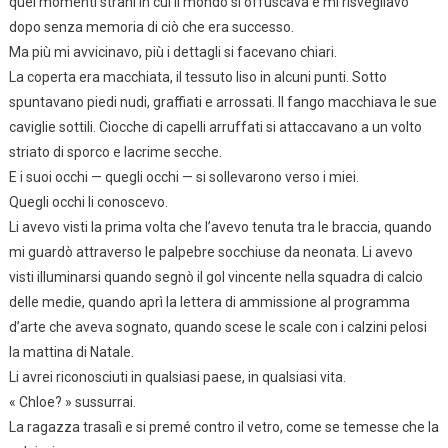
quei momenti strani in cui il mondo si offuscava e mi risvegliavo
dopo senza memoria di ciò che era successo.
Ma più mi avvicinavo, più i dettagli si facevano chiari.
La coperta era macchiata, il tessuto liso in alcuni punti. Sotto
spuntavano piedi nudi, graffiati e arrossati. Il fango macchiava le sue
caviglie sottili. Ciocche di capelli arruffati si attaccavano a un volto
striato di sporco e lacrime secche.
E i suoi occhi — quegli occhi — si sollevarono verso i miei.
Quegli occhi li conoscevo.
Li avevo visti la prima volta che l’avevo tenuta tra le braccia, quando
mi guardò attraverso le palpebre socchiuse da neonata. Li avevo
visti illuminarsi quando segnò il gol vincente nella squadra di calcio
delle medie, quando aprì la lettera di ammissione al programma
d’arte che aveva sognato, quando scese le scale con i calzini pelosi
la mattina di Natale.
Li avrei riconosciuti in qualsiasi paese, in qualsiasi vita.
« Chloe? » sussurrai.
La ragazza trasalì e si premé contro il vetro, come se temesse che la