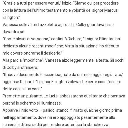
“Grazie a tutti per essere venuti,” iniziò. “Siamo qui per procedere
con la lettura dell’ultimo testamento e volontà del signor Marcus
Ellington.”
Vanessa sollevò un fazzoletto agli occhi. Colby guardava fisso
davanti a sé.
“Come alcuni di voi sanno,” continuò Richard, “il signor Ellington ha
richiesto alcune recenti modifiche. Vista la situazione, ho ritenuto
mio dovere onorarne il desiderio.”
Alla parola “modifiche”, Vanessa alzò leggermente la testa. Gli occhi
di Colby si strinsero.
“Il nuovo documento è accompagnato da un messaggio registrato,”
aggiunse Richard. “Il signor Ellington voleva che certe cose fossero
dette con la sua voce.”
Premette un pulsante. Le luci si abbassarono quel tanto che bastava
perché lo schermo si illuminasse.
Apparve il mio volto — pallido, stanco, filmato qualche giorno prima
nell’appartamento, dove mi ero appoggiato pesantemente allo
schienale di una sedia per rendere autentica la stanchezza.