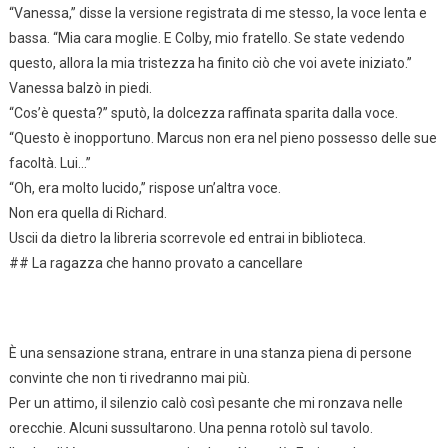
“Vanessa,” disse la versione registrata di me stesso, la voce lenta e
bassa. “Mia cara moglie. E Colby, mio fratello. Se state vedendo
questo, allora la mia tristezza ha finito ciò che voi avete iniziato.”
Vanessa balzò in piedi.
“Cos’è questa?” sputò, la dolcezza raffinata sparita dalla voce.
“Questo è inopportuno. Marcus non era nel pieno possesso delle sue
facoltà. Lui…”
“Oh, era molto lucido,” rispose un’altra voce.
Non era quella di Richard.
Uscii da dietro la libreria scorrevole ed entrai in biblioteca.
## La ragazza che hanno provato a cancellare
È una sensazione strana, entrare in una stanza piena di persone
convinte che non ti rivedranno mai più.
Per un attimo, il silenzio calò così pesante che mi ronzava nelle
orecchie. Alcuni sussultarono. Una penna rotolò sul tavolo.